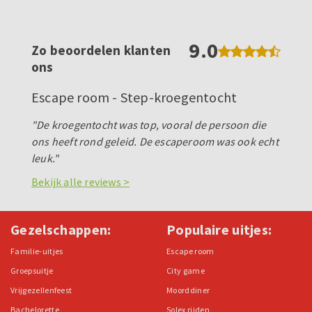
9.0
Zo beoordelen klanten
ons
Escape room - Step-kroegentocht
"De kroegentocht was top, vooral de persoon die
ons heeft rond geleid. De escaperoom was ook echt
leuk."
Bekijk alle reviews >
Gezelschappen:
Populaire uitjes:
Familie-uitjes
Escape room
Groepsuitje
City game
Vrijgezellenfeest
Moorddiner
Bachelorette
Solex rijden