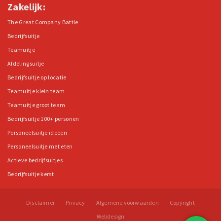
Zakelijk:
The Great Company Battle
Bedrijfsuitje
Teamuitje
Afdelingsuitje
Bedrijfsuitje op locatie
Teamuitje klein team
Teamuitje groot team
Bedrijfsuitje 100+ personen
Personeelsuitje ideeën
Personeelsuitje met eten
Actieve bedrijfsuitjes
Bedrijfsuitje kerst
Disclaimer
Privacy
Algemene voorwaarden
Copyright
Webdesign