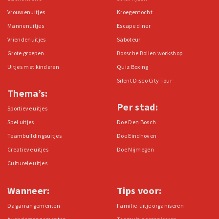
Vrouwenuitjes
Kroegentocht
Mannenuitjes
Escape diner
Vriendenuitjes
Saboteur
Grote groepen
Bossche Bollen workshop
Uitjes met kinderen
Quiz Boxing
Silent Disco City Tour
Thema’s:
Per stad:
Sportieve uitjes
Spel uitjes
Doe Den Bosch
Teambuildingsuitjes
Doe Eindhoven
Creatieve uitjes
Doe Nijmegen
Culturele uitjes
Wanneer:
Tips voor:
Dagarrangementen
Familie-uitje organiseren