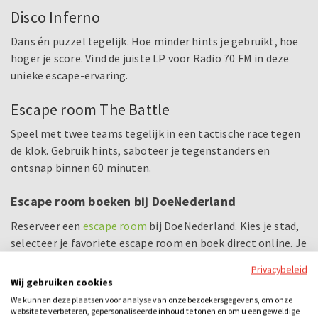
Disco Inferno
Dans én puzzel tegelijk. Hoe minder hints je gebruikt, hoe
hoger je score. Vind de juiste LP voor Radio 70 FM in deze
unieke escape-ervaring.
Escape room The Battle
Speel met twee teams tegelijk in een tactische race tegen
de klok. Gebruik hints, saboteer je tegenstanders en
ontsnap binnen 60 minuten.
Escape room boeken bij DoeNederland
Reserveer een
escape room
bij DoeNederland. Kies je stad,
selecteer je favoriete escape room en boek direct online. Je
reserveert per locatie, zodat je altijd een escape room in
Privacybeleid
Den Bosch, Nijmegen of Eindhoven vindt die past bij jouw
Wij gebruiken cookies
planning. Ze zijn geschikt voor 2 tot 8 personen, en grotere
We kunnen deze plaatsen voor analyse van onze bezoekersgegevens, om onze
groepen kunnen gelijktijdig in meerdere escape rooms
website te verbeteren, gepersonaliseerde inhoud te tonen en om u een geweldige