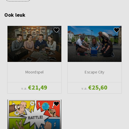
Ook leuk
Moordspel
Escape City
€21,49
€25,60
v.a.
v.a.