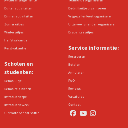
Avondarrangementen
Teamuitje organiseren
Buitenactiviteiten
Bedrijfsuitje organiseren
Binnenactiviteiten
Vrijgezellenfeest organiseren
Zomer uitjes
Uitje voor vrienden organiseren
Winter uitjes
Brabantse uitjes
Herfstvakantie
Service informatie:
Kerstvakantie
Reserveren
Scholen en
Betalen
studenten:
Annuleren
FAQ
Schooluitje
Reviews
Schoolreis ideeën
Vacatures
Introductiespel
Contact
Introductieweek
Ultimate School Battle