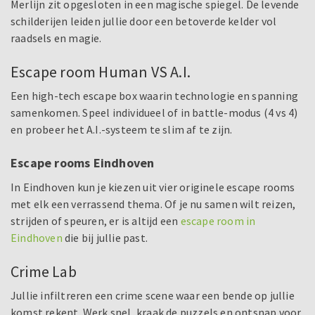
Merlijn zit opgesloten in een magische spiegel. De levende
schilderijen leiden jullie door een betoverde kelder vol
raadsels en magie.
Escape room Human VS A.I.
Een high-tech escape box waarin technologie en spanning
samenkomen. Speel individueel of in battle-modus (4 vs 4)
en probeer het A.I.-systeem te slim af te zijn.
Escape rooms Eindhoven
In Eindhoven kun je kiezen uit vier originele escape rooms
met elk een verrassend thema. Of je nu samen wilt reizen,
strijden of speuren, er is altijd een
escape room in
Eindhoven
die bij jullie past.
Crime Lab
Jullie infiltreren een crime scene waar een bende op jullie
komst rekent. Werk snel, kraak de puzzels en ontsnap voor