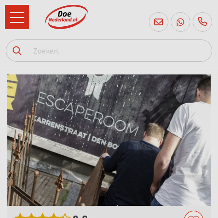
085
760
2556