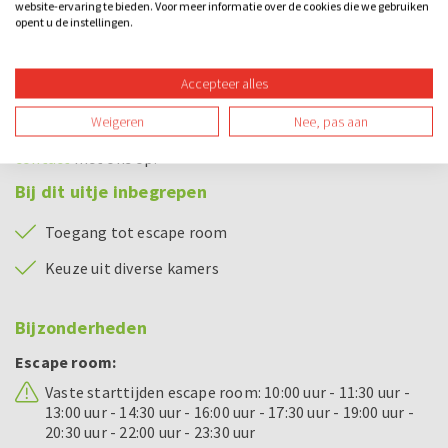
website-ervaring te bieden. Voor meer informatie over de cookies die we gebruiken
spelen.
opent u de instellingen.
Breid het uitje uit met een diner, borrel of extra activiteit
Accepteer alles
zoals een quiz of citygame, ideaal als je een compleet
bedrijfsuitje wilt boeken of een escape room met eten
Weigeren
Nee, pas aan
zoekt. Vraag vrijblijvend een offerte aan en neem bij vragen
contact
met ons op.
Bij dit uitje inbegrepen
Toegang tot escape room
Keuze uit diverse kamers
Bijzonderheden
Escape room:
Vaste starttijden escape room: 10:00 uur - 11:30 uur -
13:00 uur - 14:30 uur - 16:00 uur - 17:30 uur - 19:00 uur -
20:30 uur - 22:00 uur - 23:30 uur