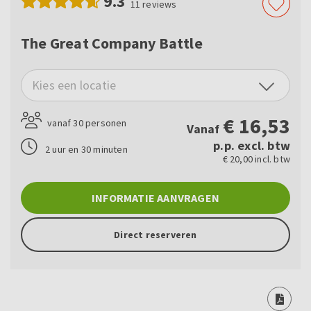
9.3
11
reviews
The Great Company Battle
Kies een locatie
€
16,53
vanaf 30 personen
Vanaf
p.p. excl. btw
2 uur en 30 minuten
€ 20,00 incl. btw
INFORMATIE AANVRAGEN
Direct reserveren