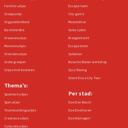
Familie-uitjes
Escape room
Groepsuitje
City game
Vrijgezellenfeest
Moorddiner
Bachelorette
Solex rijden
Vrouwenuitjes
Kroegentocht
Mannenuitjes
Escape diner
Vriendenuitjes
Saboteur
Grote groepen
Bossche Bollen workshop
Uitjes met kinderen
Quiz Boxing
Silent Disco City Tour
Thema’s:
Per stad:
Sportieve uitjes
Spel uitjes
Doe Den Bosch
Teambuildingsuitjes
Doe Eindhoven
Creatieve uitjes
Doe Nijmegen
Culturele uitjes