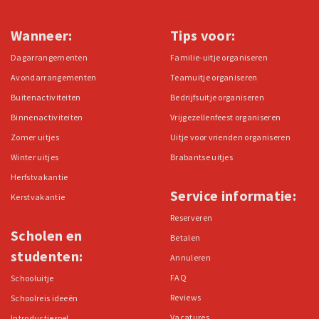
Wanneer:
Tips voor:
Dagarrangementen
Familie-uitje organiseren
Avondarrangementen
Teamuitje organiseren
Buitenactiviteiten
Bedrijfsuitje organiseren
Binnenactiviteiten
Vrijgezellenfeest organiseren
Zomer uitjes
Uitje voor vrienden organiseren
Winter uitjes
Brabantse uitjes
Herfstvakantie
Service informatie:
Kerstvakantie
Reserveren
Scholen en
Betalen
studenten:
Annuleren
FAQ
Schooluitje
Reviews
Schoolreis ideeën
Vacatures
Introductiespel