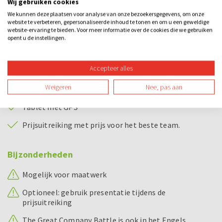
Wij gebruiken cookies
We kunnen deze plaatsen voor analyse van onze bezoekersgegevens, om onze
Ook is het mogelijk om het logo van jouw bedrijf te
website te verbeteren, gepersonaliseerde inhoud te tonen en om u een geweldige
website-ervaring te bieden. Voor meer informatie over de cookies die we gebruiken
verwerken in het spel zodat deze zichtbaar is op het tablet.
opent u de instellingen.
Bij dit uitje inbegrepen
Accepteer alles
Uitgebreide uitleg van The Great Company Battle
Weigeren
Nee, pas aan
Plattegrond
Tablet met GPS
Prijsuitreiking met prijs voor het beste team.
Bijzonderheden
Mogelijk voor maatwerk
Optioneel: gebruik presentatie tijdens de
prijsuitreiking
The Great Company Battle is ook in het Engels