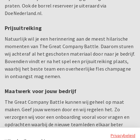
praten. Ook de borrel reserveer je uiteraard via
DoeNederland.nl.
Prijsuitreiking
Natuurlijk wil je een herinnering aan de meest hilarische
momenten van The Great Company Battle. Daarom sturen
wij achteraf al het geschoten materiaal door naar je bedrijf.
Bovendien vindt er na het spel een prijsuitreiking plaats,
waarbij het beste team een overheerlijke fles champagne
in ontvangst mag nemen.
Maatwerk voor jouw bedrijf
The Great Company Battle kunnen wij geheel op maat
maken. Geef jouw wensen door en wij regelen het. Zo
verzorgen wij voor een onboarding vooral voor vragen en
opdrachten waarbij de nieuwe teamleden elkaar beter
leren kennen. Zet je het spel in als bedrijfsuitje, dan kunnen
Privacybeleid
wij vragen en opdrachten over jouw bedrijf aanleveren.