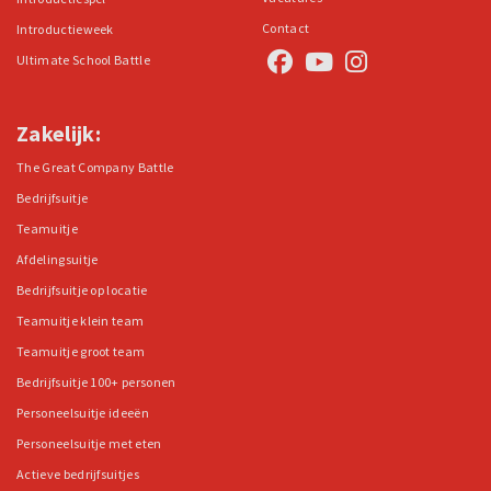
Contact
Introductieweek
Ultimate School Battle
Zakelijk:
The Great Company Battle
Bedrijfsuitje
Teamuitje
Afdelingsuitje
Bedrijfsuitje op locatie
Teamuitje klein team
Teamuitje groot team
Bedrijfsuitje 100+ personen
Personeelsuitje ideeën
Personeelsuitje met eten
Actieve bedrijfsuitjes