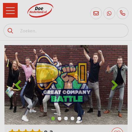
085
760
2556