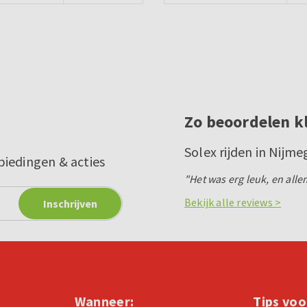
Zo beoordelen k
Solex rijden in Nijm
biedingen & acties
"Het was erg leuk, en all
Bekijk alle reviews >
Wanneer:
Tips voo