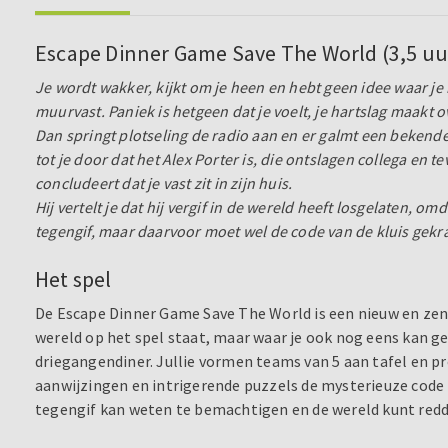
Escape Dinner Game Save The World (3,5 uu
Je wordt wakker, kijkt om je heen en hebt geen idee waar je 
muurvast. Paniek is hetgeen dat je voelt, je hartslag maakt 
Dan springt plotseling de radio aan en er galmt een bekend
tot je door dat het Alex Porter is, die ontslagen collega en 
concludeert dat je vast zit in zijn huis.
Hij vertelt je dat hij vergif in de wereld heeft losgelaten, om
tegengif, maar daarvoor moet wel de code van de kluis ge
Het spel
De Escape Dinner Game Save The World is een nieuw en zen
wereld op het spel staat, maar waar je ook nog eens kan 
driegangendiner. Jullie vormen teams van 5 aan tafel en pr
aanwijzingen en intrigerende puzzels de mysterieuze code 
tegengif kan weten te bemachtigen en de wereld kunt red