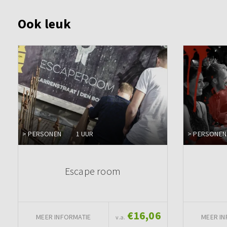
Ook leuk
> PERSONEN
1 UUR
> PERSONEN
Escape room
€16,06
MEER INFORMATIE
MEER IN
v.a.