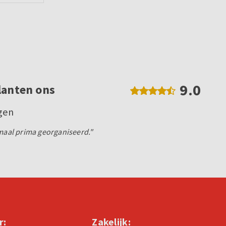
9.0
lanten ons
egen
emaal prima georganiseerd."
r:
Zakelijk: