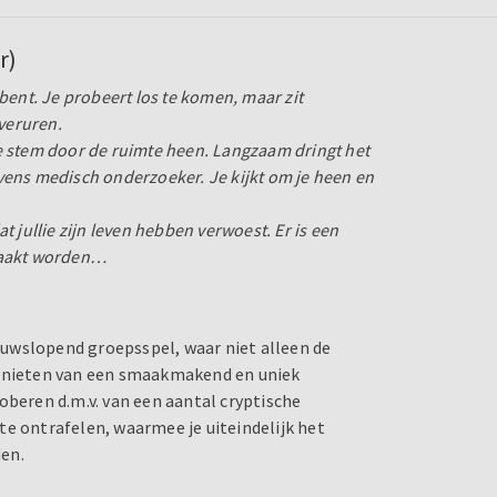
r)
bent. Je probeert los te komen, maar zit
overuren.
e stem door de ruimte heen. Langzaam dringt het
tevens medisch onderzoeker. Je kijkt om je heen en
dat jullie zijn leven hebben verwoest. Er is een
kraakt worden…
uwslopend groepsspel, waar niet alleen de
genieten van een smaakmakend en uniek
oberen d.m.v. van een aantal cryptische
te ontrafelen, waarmee je uiteindelijk het
den.