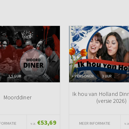
3,5 UUR
> PERSONEN
3 UUR
Ik hou van Holland Di
Moorddiner
(versie 2026)
€53,69
FORMATIE
MEER INFORMATIE
v.a.
v.a