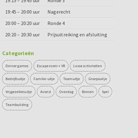
19:15 – 19:45 uur
Ronde 3
19:45 – 20:00 uur
Nagerecht
20:00 – 20:20 uur
Ronde 4
20:20 – 20:30 uur
Prijsuitreiking en afsluiting
Categorieën
Dinner games
Escape room + VR
Losse activiteiten
Bedrijfsuitje
Familie-uitje
Teamuitje
Groepsuitje
Vrijgezellenuitje
Avond
Overdag
Binnen
Spel
Teambuilding