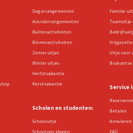
Dagarrangementen
Familie-ui
Avondarrangementen
Teamuitje 
Buitenactiviteiten
Bedrijfsuit
Binnenactiviteiten
Vrijgezell
Zomer uitjes
Uitje voor
Winter uitjes
Brabantse 
Herfstvakantie
kshop
Kerstvakantie
Service 
Reservere
r
Scholen en studenten:
Betalen
Schooluitje
Annuleren
Schoolreis ideeën
FAQ