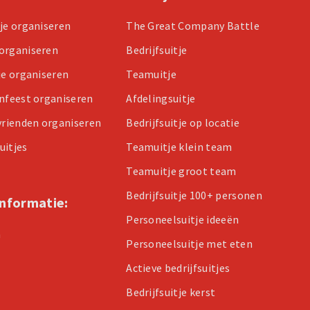
tje organiseren
The Great Company Battle
organiseren
Bedrijfsuitje
je organiseren
Teamuitje
enfeest organiseren
Afdelingsuitje
 vrienden organiseren
Bedrijfsuitje op locatie
uitjes
Teamuitje klein team
Teamuitje groot team
Bedrijfsuitje 100+ personen
informatie:
Personeelsuitje ideeën
n
Personeelsuitje met eten
Actieve bedrijfsuitjes
Bedrijfsuitje kerst