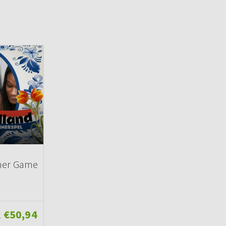
nner Game
€50,94
.