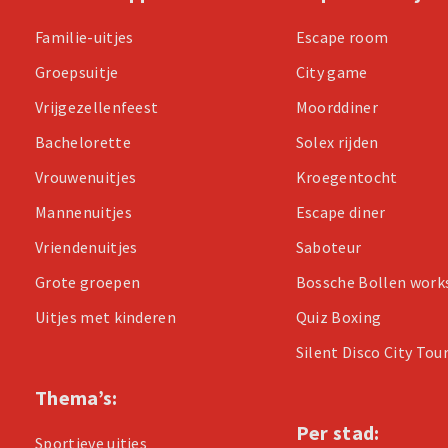
Familie-uitjes
Escape room
Groepsuitje
City game
Vrijgezellenfeest
Moorddiner
Bachelorette
Solex rijden
Vrouwenuitjes
Kroegentocht
Mannenuitjes
Escape diner
Vriendenuitjes
Saboteur
Grote groepen
Bossche Bollen wor
Uitjes met kinderen
Quiz Boxing
Silent Disco City Tou
Thema’s:
Per stad:
Sportieve uitjes