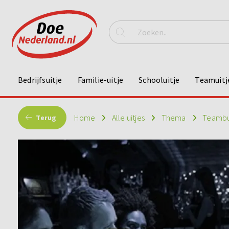
Bedrijfsuitje
Familie-uitje
Schooluitje
Teamuitj
Home
Alle uitjes
Thema
Teambu
Terug