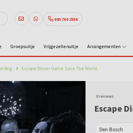
085 760 2556
e
Groepsuitje
Vrijgezellenuitje
Arrangementen
ilding
Escape Dinner Game: Save The World
0
reviews
Escape D
Den Bosch