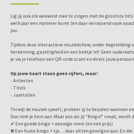
Lig jij ook elk weekend mee te zingen met de grootste hits? 
welk jaar een nummer komt (en daar verrassend vaak naast 
jou.
Tijdens deze interactieve muziekshow, onder begeleiding v
herkenning, gezelligheid en een beetje lef. Geen ouderwe
je via je telefoon een QR-code scant en direct jouw persoonl
Op jouw kaart staan geen cijfers, maar:
- Artiesten
- Titels
- Jaartallen
Terwijl de muziek speelt, probeer jij te bepalen wanneer e
Dan vink je hem aan. Maar pas als jij “Bingo!” roept, wordt 
✔ Een goede bingo = eeuwige roem (en een prijs)
❌ Een foute bingo = tja… daar zitten gevolgen aan. En die z