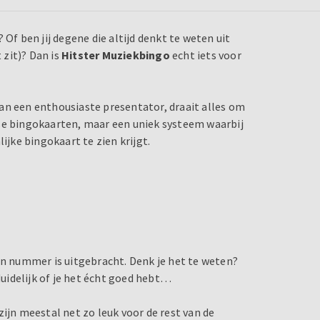
Of ben jij degene die altijd denkt te weten uit
zit)? Dan is
Hitster Muziekbingo
echt iets voor
an een enthousiaste presentator, draait alles om
tse bingokaarten, maar een uniek systeem waarbij
ijke bingokaart te zien krijgt.
en nummer is uitgebracht. Denk je het te weten?
duidelijk of je het écht goed hebt…
ijn meestal net zo leuk voor de rest van de