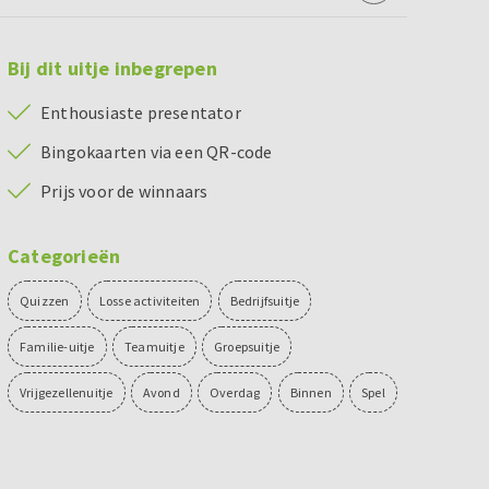
Bij dit uitje inbegrepen
Enthousiaste presentator
Bingokaarten via een QR-code
Prijs voor de winnaars
Categorieën
Quizzen
Losse activiteiten
Bedrijfsuitje
Familie-uitje
Teamuitje
Groepsuitje
Vrijgezellenuitje
Avond
Overdag
Binnen
Spel