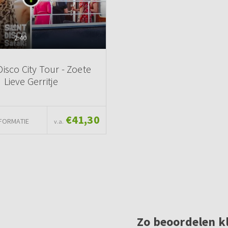
2:40
Disco City Tour - Zoete
Lieve Gerritje
€41,30
FORMATIE
v.a.
Zo beoordelen k