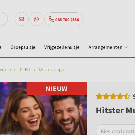
085 760 2556
e
Groepsuitje
Vrijgezellenuitje
Arrangementen
iviteiten
Hitster Muziekbingo
NIEUW
Hitster M
Kies een locati