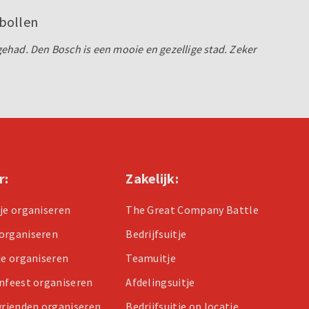
bollen
ehad. Den Bosch is een mooie en gezellige stad. Zeker
r:
Zakelijk:
tje organiseren
The Great Company Battle
organiseren
Bedrijfsuitje
je organiseren
Teamuitje
enfeest organiseren
Afdelingsuitje
 vrienden organiseren
Bedrijfsuitje op locatie