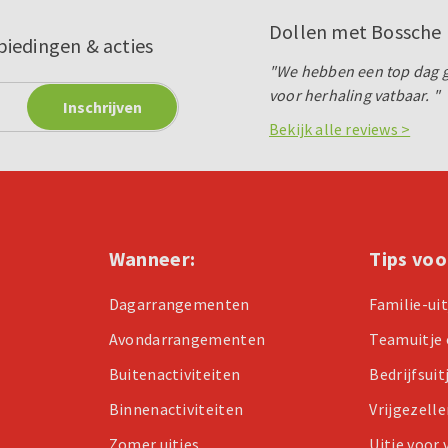
Dollen met Bossche 
biedingen & acties
"We hebben een top dag g
voor herhaling vatbaar. "
Bekijk alle reviews >
Wanneer:
Tips voo
Dagarrangementen
Familie-ui
Avondarrangementen
Teamuitje 
Buitenactiviteiten
Bedrijfsuit
Binnenactiviteiten
Vrijgezell
Zomer uitjes
Uitje voor