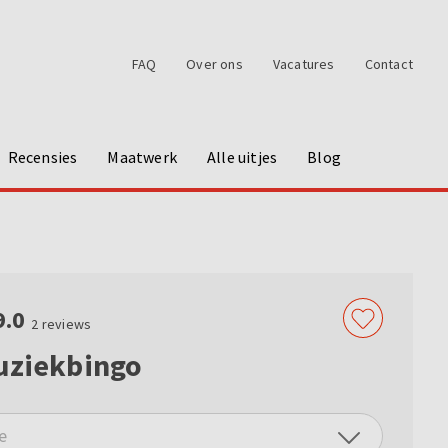
FAQ
Over ons
Vacatures
Contact
Recensies
Maatwerk
Alle uitjes
Blog
9.0
2
reviews
uziekbingo
e