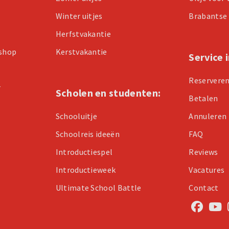
Winter uitjes
Brabantse 
Herfstvakantie
kshop
Kerstvakantie
Service 
Reservere
r
Scholen en studenten:
Betalen
Schooluitje
Annuleren
Schoolreis ideeën
FAQ
Introductiespel
Reviews
Introductieweek
Vacatures
Ultimate School Battle
Contact