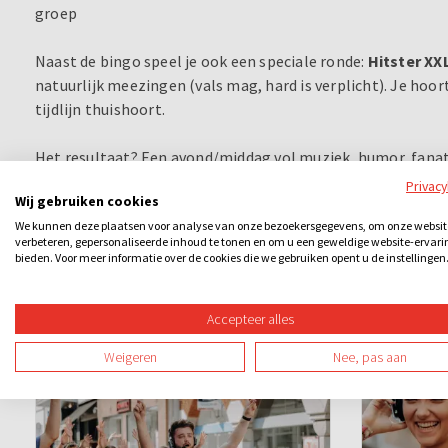
groep
Naast de bingo speel je ook een speciale ronde:
Hitster XX
natuurlijk meezingen (vals mag, hard is verplicht). Je ho
tijdlijn thuishoort.
Het resultaat? Een avond/middag vol muziek, humor, fanat
waarbij iedereen meedoet en leuke prijzen klaarliggen voor
Privac
Wij gebruiken cookies
We kunnen deze plaatsen voor analyse van onze bezoekersgegevens, om onze websit
verbeteren, gepersonaliseerde inhoud te tonen en om u een geweldige website-ervari
bieden. Voor meer informatie over de cookies die we gebruiken opent u de instellingen
Ook leuk
Accepteer alles
Weigeren
Nee, pas aan