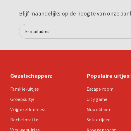
Blijf maandelijks op de hoogte van onze aan
Gezelschappen:
Populaire uitjes:
Familie-uitjes
Escape room
Groepsuitje
City game
Vrijgezellenfeest
Moorddiner
Bachelorette
Solex rijden
Vrouwenuitjes
Kroegentocht