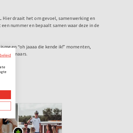
L
. Hier draait het om gevoel, samenwerking en
ort een nummer en bepaalt samen waar deze in de
isme en “oh jaaaa die kende ik!” momenten,
 de winnaars.
ybeleid
e te
ng te
.