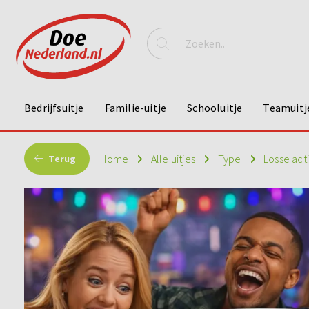
Bedrijfsuitje
Familie-uitje
Schooluitje
Teamuitj
Home
Alle uitjes
Type
Losse act
Terug