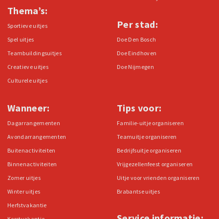
Thema’s:
Per stad:
Sportieve uitjes
Spel uitjes
Doe Den Bosch
Teambuildingsuitjes
Doe Eindhoven
Creatieve uitjes
Doe Nijmegen
Culturele uitjes
Wanneer:
Tips voor:
Dagarrangementen
Familie-uitje organiseren
Avondarrangementen
Teamuitje organiseren
Buitenactiviteiten
Bedrijfsuitje organiseren
Binnenactiviteiten
Vrijgezellenfeest organiseren
Zomer uitjes
Uitje voor vrienden organiseren
Winter uitjes
Brabantse uitjes
Herfstvakantie
Service informatie:
Kerstvakantie