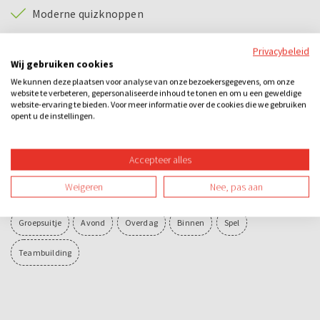
Moderne quizknoppen
Live tussenstand
Privacybeleid
Wij gebruiken cookies
6 consumpties (bier, fris, huiswijn)
We kunnen deze plaatsen voor analyse van onze bezoekersgegevens, om onze
Quiz naar keuze
website te verbeteren, gepersonaliseerde inhoud te tonen en om u een geweldige
website-ervaring te bieden. Voor meer informatie over de cookies die we gebruiken
opent u de instellingen.
Categorieën
Accepteer alles
Quizzen
Kerst & Relatiegeschenken
Arrangementen
Weigeren
Nee, pas aan
Losse activiteiten
Bedrijfsuitje
Familie-uitje
Teamuitje
Groepsuitje
Avond
Overdag
Binnen
Spel
Teambuilding