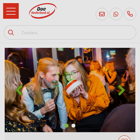
085
760
2556