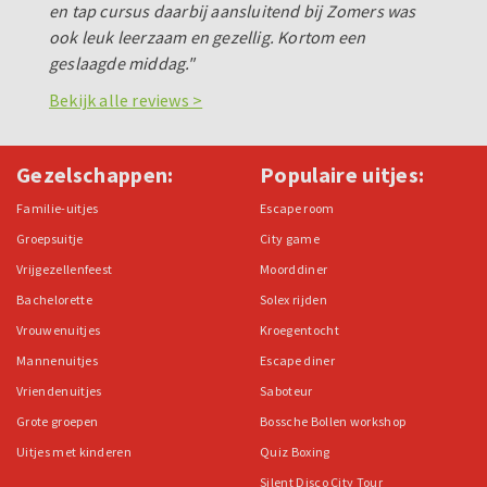
en tap cursus daarbij aansluitend bij Zomers was
ook leuk leerzaam en gezellig. Kortom een
geslaagde middag."
Bekijk alle reviews >
Gezelschappen:
Populaire uitjes:
Familie-uitjes
Escape room
Groepsuitje
City game
Vrijgezellenfeest
Moorddiner
Bachelorette
Solex rijden
Vrouwenuitjes
Kroegentocht
Mannenuitjes
Escape diner
Vriendenuitjes
Saboteur
Grote groepen
Bossche Bollen workshop
Uitjes met kinderen
Quiz Boxing
Silent Disco City Tour