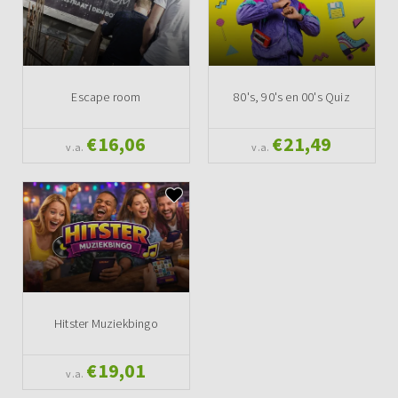
Escape room
80's, 90's en 00's Quiz
€16,06
€21,49
v.a.
v.a.
Hitster Muziekbingo
€19,01
v.a.