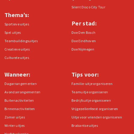
Silent Disco City Tour
Thema’s:
Per stad:
Sportieve uitjes
Spel uitjes
Doe Den Bosch
Teambuildingsuitjes
Doe Eindhoven
Creatieve uitjes
Doe Nijmegen
Culturele uitjes
Wanneer:
Tips voor:
Dagarrangementen
Familie-uitje organiseren
Avondarrangementen
Teamuitje organiseren
Buitenactiviteiten
Bedrijfsuitje organiseren
Binnenactiviteiten
Vrijgezellenfeest organiseren
Zomer uitjes
Uitje voor vrienden organiseren
Winter uitjes
Brabantse uitjes
Herfstvakantie