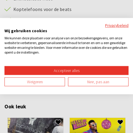
Koptelefoons voor de beats
Nieuwe Dansmoves
Privacybeleid
Wij gebruiken cookies
Categorieën
We kunnen deze plaatsen voor analyse van onze bezoekersgegevens, om onze
website te verbeteren, gepersonaliseerde inhoud te tonen en om u een geweldige
website-ervaring te bieden. Voor meer informatie over de cookies die we gebruiken
Sightseeing
Sportieve fun
Losse activiteiten
Bedrijfsuitje
opent u de instellingen.
Familie-uitje
Schooluitje
Teamuitje
Groepsuitje
Accepteer alles
Vrijgezellenuitje
Avond
Overdag
Buiten
Spel
Weigeren
Nee, pas aan
Sportief
Teambuilding
Ook leuk