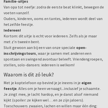
Familie-uitjes
Van opa tot neefje: zodra de eerste beat klinkt, bewegen de
voeten vanzelf.
Ouders, kinderen, ooms en tantes, iedereen wordt deel van
hetzelfde feestje.
Iedereen!
Kortom: dit uitje is echt voor iedereen. Zelfs als je maar
met z’n tweeën bent.
Sluit gewoon aan bij een van onze speciale
open-
inschrijvingstours
, waar je samen met anderen een
spontaan en swingend avontuur beleeft. Vriendengroepen,
stellen, solo-dansers: iedereen is welkom!
Waarom is dit zó leuk?
Met je koptelefoon op bevind je je ineens in je
eigen
feestje
. Alles om je heen vervaagt...inclusief je schaamte.
Je zingt mee, je lacht hardop, en je danst alsof niemand
kijkt (spoiler: ze kijken wel… en ze zijn jaloers).
Toeschouwers zwaaien, lachen en willen maar één ding: