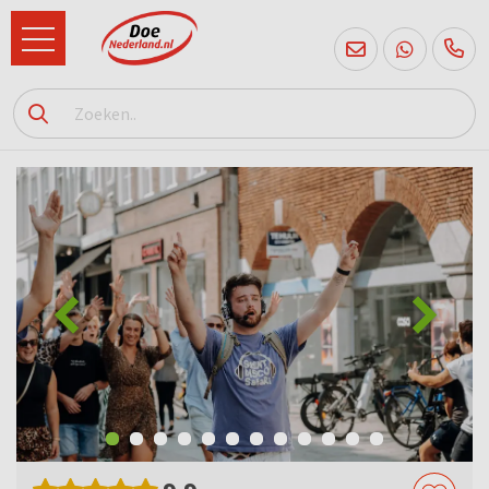
085
760
2556