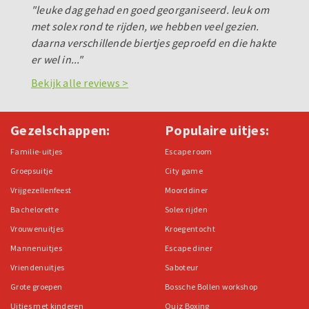
"leuke dag gehad en goed georganiseerd. leuk om
met solex rond te rijden, we hebben veel gezien.
daarna verschillende biertjes geproefd en die hakte
er wel in..."
Bekijk alle reviews >
Gezelschappen:
Populaire uitjes:
Familie-uitjes
Escape room
Groepsuitje
City game
Vrijgezellenfeest
Moorddiner
Bachelorette
Solex rijden
Vrouwenuitjes
Kroegentocht
Mannenuitjes
Escape diner
Vriendenuitjes
Saboteur
Grote groepen
Bossche Bollen workshop
Uitjes met kinderen
Quiz Boxing