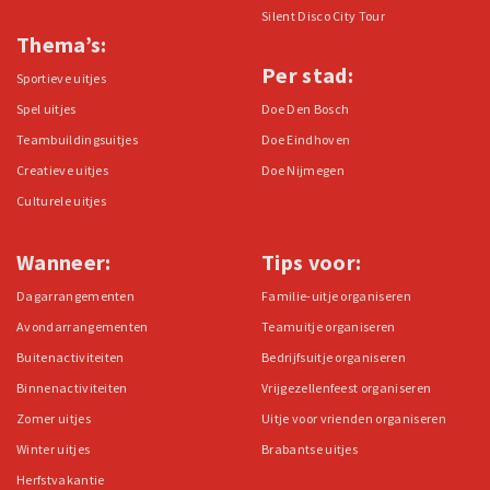
Silent Disco City Tour
Thema’s:
Per stad:
Sportieve uitjes
Spel uitjes
Doe Den Bosch
Teambuildingsuitjes
Doe Eindhoven
Creatieve uitjes
Doe Nijmegen
Culturele uitjes
Wanneer:
Tips voor:
Dagarrangementen
Familie-uitje organiseren
Avondarrangementen
Teamuitje organiseren
Buitenactiviteiten
Bedrijfsuitje organiseren
Binnenactiviteiten
Vrijgezellenfeest organiseren
Zomer uitjes
Uitje voor vrienden organiseren
Winter uitjes
Brabantse uitjes
Herfstvakantie