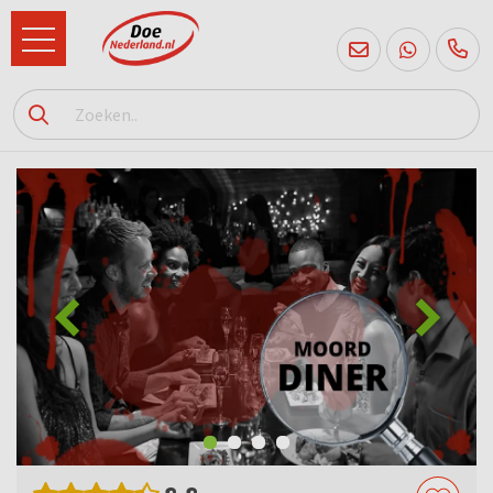
085
760
2556