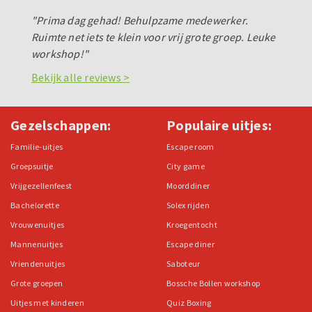
"Prima dag gehad! Behulpzame medewerker.
Ruimte net iets te klein voor vrij grote groep. Leuke
workshop!"
Bekijk alle reviews >
Gezelschappen:
Populaire uitjes:
Familie-uitjes
Escape room
Groepsuitje
City game
Vrijgezellenfeest
Moorddiner
Bachelorette
Solex rijden
Vrouwenuitjes
Kroegentocht
Mannenuitjes
Escape diner
Vriendenuitjes
Saboteur
Grote groepen
Bossche Bollen workshop
Uitjes met kinderen
Quiz Boxing