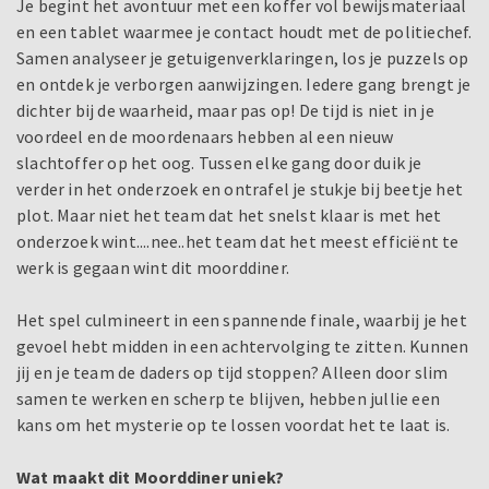
Je begint het avontuur met een koffer vol bewijsmateriaal
en een tablet waarmee je contact houdt met de politiechef.
Samen analyseer je getuigenverklaringen, los je puzzels op
en ontdek je verborgen aanwijzingen. Iedere gang brengt je
dichter bij de waarheid, maar pas op! De tijd is niet in je
voordeel en de moordenaars hebben al een nieuw
slachtoffer op het oog. Tussen elke gang door duik je
verder in het onderzoek en ontrafel je stukje bij beetje het
plot. Maar niet het team dat het snelst klaar is met het
onderzoek wint....nee..het team dat het meest efficiënt te
werk is gegaan wint dit moorddiner.
Het spel culmineert in een spannende finale, waarbij je het
gevoel hebt midden in een achtervolging te zitten. Kunnen
jij en je team de daders op tijd stoppen? Alleen door slim
samen te werken en scherp te blijven, hebben jullie een
kans om het mysterie op te lossen voordat het te laat is.
Wat maakt dit Moorddiner uniek?