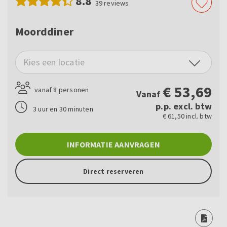
8.8
39
reviews
Moorddiner
Kies een locatie
€
53,69
vanaf 8 personen
Vanaf
p.p. excl. btw
3 uur en 30 minuten
€ 61,50 incl. btw
INFORMATIE AANVRAGEN
Direct reserveren