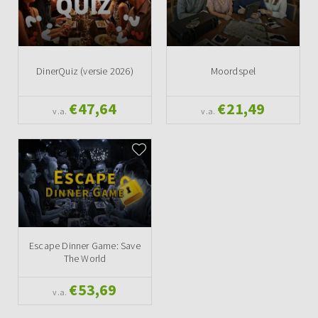
DinerQuiz (versie 2026)
Moordspel
€47,64
€21,49
v.a.
v.a.
Escape Dinner Game: Save
The World
€53,69
v.a.