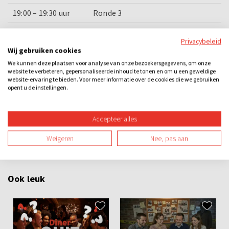
19:00 – 19:30 uur
Ronde 3
19:30 – 20:00 uur
Nagerecht
Privacybeleid
20:00 – 20:30 uur
Prijsuitreiking en afsluiting
Wij gebruiken cookies
We kunnen deze plaatsen voor analyse van onze bezoekersgegevens, om onze
website te verbeteren, gepersonaliseerde inhoud te tonen en om u een geweldige
website-ervaring te bieden. Voor meer informatie over de cookies die we gebruiken
Categorieën
opent u de instellingen.
Dinner games
Quizzen
Losse activiteiten
Bedrijfsuitje
Accepteer alles
Familie-uitje
Teamuitje
Groepsuitje
Vrijgezellenuitje
Weigeren
Nee, pas aan
Avond
Overdag
Binnen
Spel
Teambuilding
Ook leuk