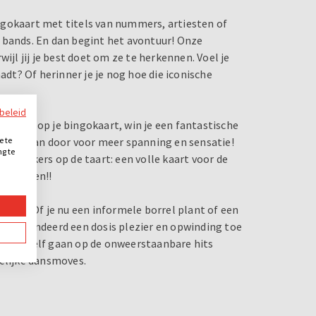
ngokaart met titels van nummers, artiesten of
 bands. En dan begint het avontuur! Onze
ijl jij je best doet om ze te herkennen. Voel je
adt? Of herinner je je nog hoe die iconische
ybeleid
afkruist op je bingokaart, win je een fantastische
En we gaan door voor meer spanning en sensatie!
e te
ng te
ijk, de kers op de taart: een volle kaart voor de
.
je zingen!!
nzijn. Of je nu een informele borrel plant of een
 gegarandeerd een dosis plezier en opwinding toe
 laat jezelf gaan op de onweerstaanbare hits
kelijke dansmoves.