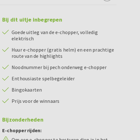
Bij dit uitje inbegrepen
Goede uitleg van de e-chopper, volledig
elektrisch
Huur e-chopper (gratis helm) en een prachtige
route van de highlights
Noodnummer bij pech onderweg e-chopper
Enthousiaste spelbegeleider
Bingokaarten
Prijs voor de winnaars
Bijzonderheden
E-chopper rijden:
Om een e-chopper te besturen dien je in het