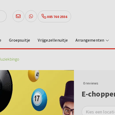
085 760 2556
e
Groepsuitje
Vrijgezellenuitje
Arrangementen
Muziekbingo
0
reviews
E-chopper
Kies een locati