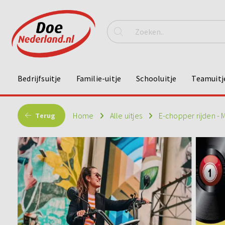
Bedrijfsuitje
Familie-uitje
Schooluitje
Teamuitj
Home
Alle uitjes
E-chopper rijden - 
Terug