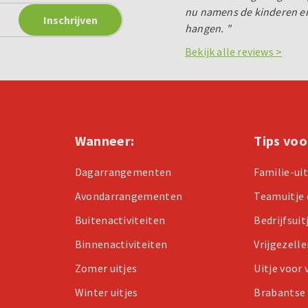
nu namens de kinderen en
hangen. "
Bekijk alle reviews >
Wanneer:
Tips voo
Dagarrangementen
Familie-ui
Avondarrangementen
Teamuitje 
Buitenactiviteiten
Bedrijfsuit
Binnenactiviteiten
Vrijgezell
Zomer uitjes
Uitje voor
Winter uitjes
Brabantse 