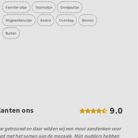
Familie-uitje
Teamuitje
Groepsuitje
Vrijgezellenuitje
Avond
Overdag
Binnen
Buiten
9.0
lanten ons
ar getrouwd en daar wilden wij een mooi aandenken voor
agd met het samen aan de mozaiek. Mijn oudders hebben