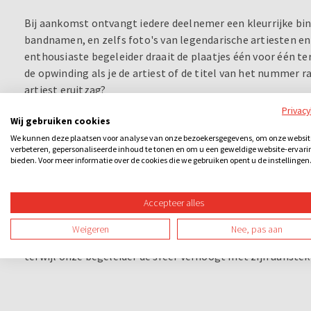
Bij aankomst ontvangt iedere deelnemer een kleurrijke bi
bandnamen, en zelfs foto's van legendarische artiesten en
enthousiaste begeleider draait de plaatjes één voor één terw
de opwinding als je de artiest of de titel van het nummer ra
artiest eruitzag?
Privac
Wij gebruiken cookies
Maar dat is nog niet alles! Wanneer je een horizontale lijn 
prijs, speciaal verzorgd door ons team bij DoeNederland. 
We kunnen deze plaatsen voor analyse van onze bezoekersgegevens, om onze websit
verbeteren, gepersonaliseerde inhoud te tonen en om u een geweldige website-ervari
Kruis twee lijnen af en win een nog grotere prijs. En natuurl
bieden. Voor meer informatie over de cookies die we gebruiken opent u de instellingen
grandioze hoofdprijs! Maar……heb je een valse bingo? Lied
Accepteer alles
Deze unieke activiteit is perfect voor elk moment van same
diner wilt afsluiten met een knal, onze Muziekbingo voegt
Weigeren
Nee, pas aan
aan je avond. En het beste van alles? Dansen is gratis! Dus
terwijl onze begeleider de sfeer verhoogt met zijn aanste