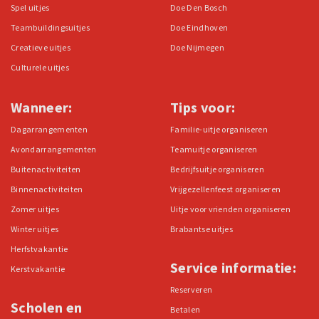
Spel uitjes
Doe Den Bosch
Teambuildingsuitjes
Doe Eindhoven
Creatieve uitjes
Doe Nijmegen
Culturele uitjes
Wanneer:
Tips voor:
Dagarrangementen
Familie-uitje organiseren
Avondarrangementen
Teamuitje organiseren
Buitenactiviteiten
Bedrijfsuitje organiseren
Binnenactiviteiten
Vrijgezellenfeest organiseren
Zomer uitjes
Uitje voor vrienden organiseren
Winter uitjes
Brabantse uitjes
Herfstvakantie
Service informatie:
Kerstvakantie
Reserveren
Scholen en
Betalen