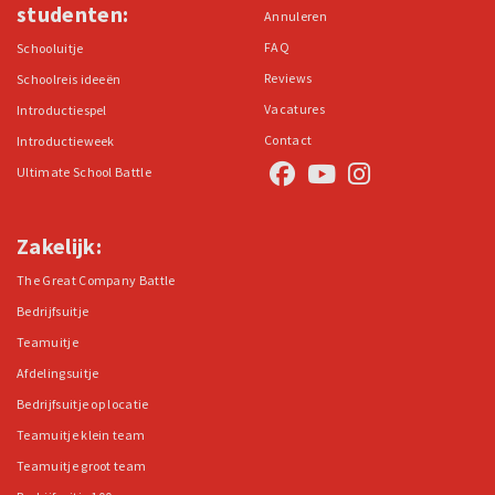
studenten:
Annuleren
FAQ
Schooluitje
Reviews
Schoolreis ideeën
Vacatures
Introductiespel
Contact
Introductieweek
Ultimate School Battle
Zakelijk:
The Great Company Battle
Bedrijfsuitje
Teamuitje
Afdelingsuitje
Bedrijfsuitje op locatie
Teamuitje klein team
Teamuitje groot team