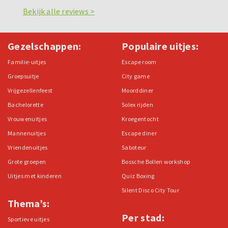
Bekijk alle reviews >
Gezelschappen:
Populaire uitjes:
Familie-uitjes
Escape room
Groepsuitje
City game
Vrijgezellenfeest
Moorddiner
Bachelorette
Solex rijden
Vrouwenuitjes
Kroegentocht
Mannenuitjes
Escape diner
Vriendenuitjes
Saboteur
Grote groepen
Bossche Bollen workshop
Uitjes met kinderen
Quiz Boxing
Silent Disco City Tour
Thema’s:
Per stad:
Sportieve uitjes