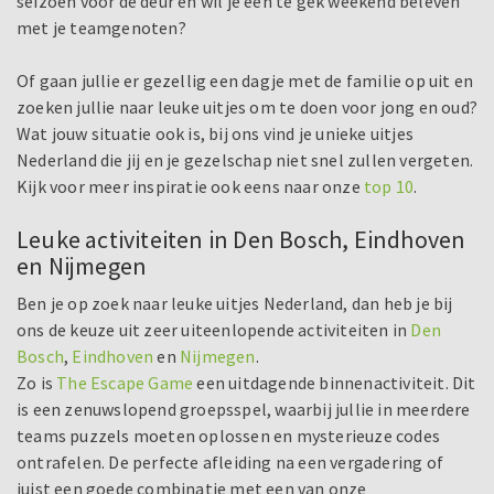
seizoen voor de deur en wil je een te gek weekend beleven
met je teamgenoten?
Of gaan jullie er gezellig een dagje met de familie op uit en
zoeken jullie naar leuke uitjes om te doen voor jong en oud?
Wat jouw situatie ook is, bij ons vind je unieke uitjes
Nederland die jij en je gezelschap niet snel zullen vergeten.
Kijk voor meer inspiratie ook eens naar onze
top 10
.
Leuke activiteiten in Den Bosch, Eindhoven
en Nijmegen
Ben je op zoek naar leuke uitjes Nederland, dan heb je bij
ons de keuze uit zeer uiteenlopende activiteiten in
Den
Bosch
,
Eindhoven
en
Nijmegen
.
Zo is
The Escape Game
een uitdagende binnenactiviteit. Dit
is een zenuwslopend groepsspel, waarbij jullie in meerdere
teams puzzels moeten oplossen en mysterieuze codes
ontrafelen. De perfecte afleiding na een vergadering of
juist een goede combinatie met een van onze