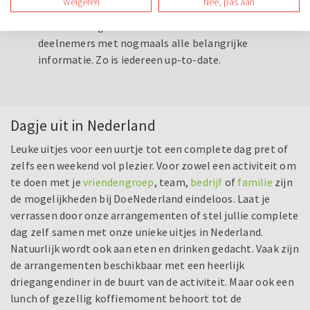
Weigeren
Nee, pas aan
wijzigingen.
Stuur een dag van tevoren een reminder naar alle
deelnemers met nogmaals alle belangrijke
informatie. Zo is iedereen up-to-date.
Dagje uit in Nederland
Leuke uitjes voor een uurtje tot een complete dag pret of
zelfs een weekend vol plezier. Voor zowel een activiteit om
te doen met je
vriendengroep
, team,
bedrijf
of
familie
zijn
de mogelijkheden bij DoeNederland eindeloos. Laat je
verrassen door onze arrangementen of stel jullie complete
dag zelf samen met onze unieke uitjes in Nederland.
Natuurlijk wordt ook aan eten en drinken gedacht. Vaak zijn
de arrangementen beschikbaar met een heerlijk
driegangendiner in de buurt van de activiteit. Maar ook een
lunch of gezellig koffiemoment behoort tot de