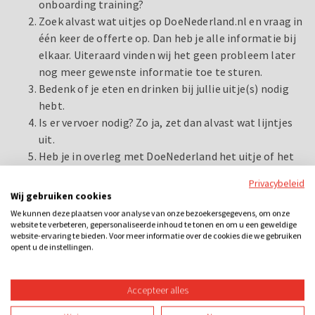
onboarding training?
Zoek alvast wat uitjes op DoeNederland.nl en vraag in
één keer de offerte op. Dan heb je alle informatie bij
elkaar. Uiteraard vinden wij het geen probleem later
nog meer gewenste informatie toe te sturen.
Bedenk of je eten en drinken bij jullie uitje(s) nodig
hebt.
Is er vervoer nodig? Zo ja, zet dan alvast wat lijntjes
uit.
Heb je in overleg met DoeNederland het uitje of het
complete arrangement besloten, let dan ook nog op
Privacybeleid
de volgende zaken: Regel nu echt het vervoer.
Wij gebruiken cookies
Verstuur uitnodigingen met alle belangrijke
We kunnen deze plaatsen voor analyse van onze bezoekersgegevens, om onze
informatie. Zoals: hoe laat verzamelen en waar?
website te verbeteren, gepersonaliseerde inhoud te tonen en om u een geweldige
website-ervaring te bieden. Voor meer informatie over de cookies die we gebruiken
Locatie van het uitje (behalve als het een verrassing
opent u de instellingen.
is natuurlijk). Wat de deelnemers mee moeten
nemen. Waar ze nog meer aan moeten denken.
Accepteer alles
Neem een paar dagen van tevoren nog even contact
op met DoeNederland voor eventuele laatste