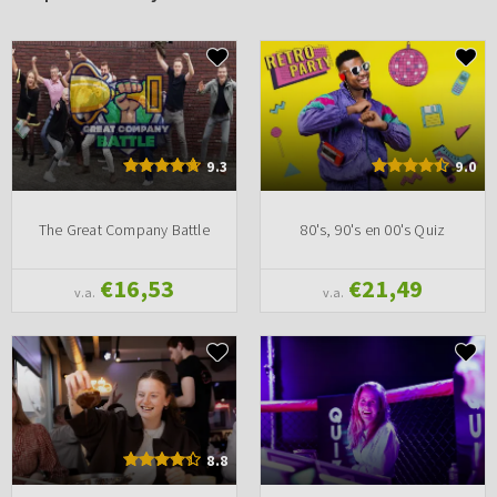
9.3
9.0
The Great Company Battle
80's, 90's en 00's Quiz
€16,53
€21,49
v.a.
v.a.
8.8