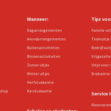
Wanneer:
Tips voo
Dagarrangementen
Familie-ui
Avondarrangementen
Teamuitje 
Buitenactiviteiten
Bedrijfsuit
Binnenactiviteiten
Vrijgezell
Zomer uitjes
Uitje voor
Winter uitjes
Brabantse 
Herfstvakantie
kshop
Kerstvakantie
Service 
Reservere
r
Scholen en studenten: