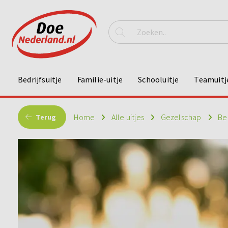
Bedrijfsuitje
Familie-uitje
Schooluitje
Teamuitj
Home
Alle uitjes
Gezelschap
Bed
Terug