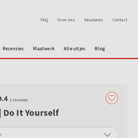
FAQ
Over ons
Vacatures
Contact
Recensies
Maatwerk
Alle uitjes
Blog
9.4
2
reviews
 Do It Yourself
e