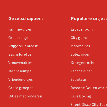
Gezelschappen:
Populaire uitjes:
Familie-uitjes
Escape room
Groepsuitje
City game
Vrijgezellenfeest
Moorddiner
Bachelorette
Solex rijden
Vrouwenuitjes
Kroegentocht
Mannenuitjes
Escape diner
Vriendenuitjes
Saboteur
Grote groepen
Bossche Bollen wor
Uitjes met kinderen
Quiz Boxing
Silent Disco City Tou