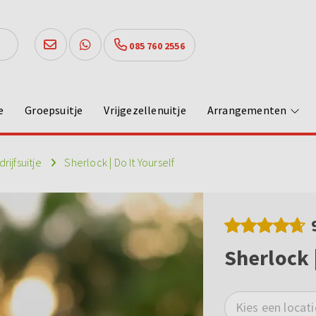
085 760 2556
e
Groepsuitje
Vrijgezellenuitje
Arrangementen
rijfsuitje
Sherlock | Do It Yourself
Sherlock |
Kies een locati