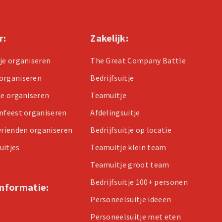
r:
Zakelijk:
tje organiseren
The Great Company Battle
organiseren
Bedrijfsuitje
je organiseren
Teamuitje
enfeest organiseren
Afdelingsuitje
 vrienden organiseren
Bedrijfsuitje op locatie
uitjes
Teamuitje klein team
Teamuitje groot team
Bedrijfsuitje 100+ personen
informatie:
Personeelsuitje ideeën
n
Personeelsuitje met eten