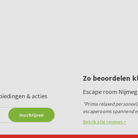
Zo beoordelen k
Escape room Nijme
biedingen & acties
"Prima relaxed personeel,
escaperooms spannend en 
Bekijk alle reviews >