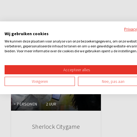
Privac
Wij gebruiken cookies
Ook leuk
We kunnen deze plaatsen voor analyse van onze bezoekersgegevens, om onze websit
verbeteren, gepersonaliseerde inhoud te tonen en om u een geweldige website-ervari
bieden. Voor meer informatie over de cookies die we gebruiken opent u de instellingen
Accepteer alles
Weigeren
Nee, pas aan
> PERSONEN
2 UUR
Sherlock Citygame