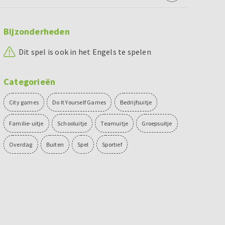
Bijzonderheden
Dit spel is ook in het Engels te spelen
Categorieën
City games
Do It Yourself Games
Bedrijfsuitje
Familie-uitje
Schooluitje
Teamuitje
Groepsuitje
Overdag
Buiten
Spel
Sportief