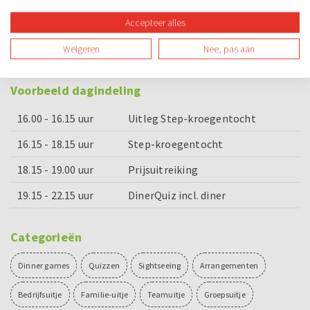
Bijzonderheden
Accepteer alles
De Kroegentocht is ook in het Engels mogelijk,
Weigeren
Nee, pas aan
geef dit bij je reservering aan.
Voorbeeld dagindeling
16.00 - 16.15 uur
Uitleg Step-kroegentocht
16.15 - 18.15 uur
Step-kroegentocht
18.15 - 19.00 uur
Prijsuitreiking
19.15 - 22.15 uur
DinerQuiz incl. diner
Categorieën
Dinner games
Quizzen
Sightseeing
Arrangementen
Bedrijfsuitje
Familie-uitje
Teamuitje
Groepsuitje