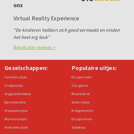
ons
Virtual Reality Experience
"De kinderen hebben zich goed vermaakt en vinden
het heel erg leuk"
Bekijk alle reviews >
Gezelschappen:
Populaire uitjes:
Familie-uitjes
Escape room
Groepsuitje
City game
Vrijgezellenfeest
Moorddiner
Bachelorette
Solex rijden
Vrouwenuitjes
Kroegentocht
Mannenuitjes
Escape diner
Vriendenuitjes
Saboteur