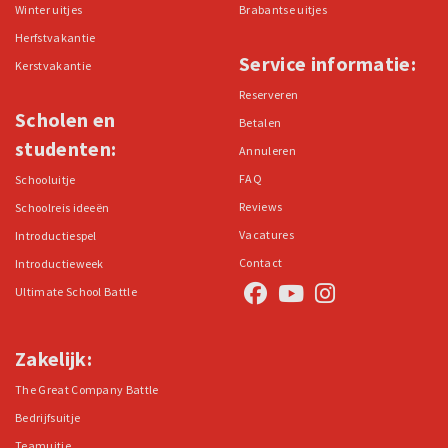
Winter uitjes
Brabantse uitjes
Herfstvakantie
Service informatie:
Kerstvakantie
Reserveren
Scholen en
Betalen
studenten:
Annuleren
FAQ
Schooluitje
Reviews
Schoolreis ideeën
Vacatures
Introductiespel
Contact
Introductieweek
Ultimate School Battle
Zakelijk:
The Great Company Battle
Bedrijfsuitje
Teamuitje