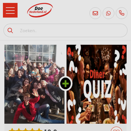
085
760
2556