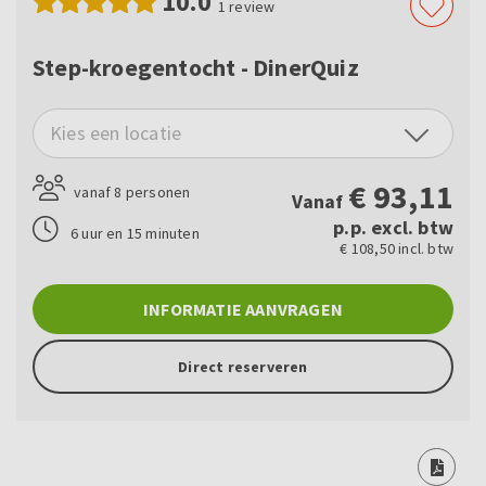
10.0
1
review
Step-kroegentocht - DinerQuiz
Kies een locatie
€
93,11
vanaf 8 personen
Vanaf
p.p. excl. btw
6 uur en 15 minuten
€ 108,50 incl. btw
INFORMATIE AANVRAGEN
Direct reserveren