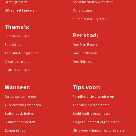
Grote groepen
Bossche Bollen workshop
Uitjes met kinderen
Quiz Boxing
Silent Disco City Tour
Thema’s:
Per stad:
Sportieve uitjes
Spel uitjes
Doe Den Bosch
Teambuildingsuitjes
Doe Eindhoven
Creatieve uitjes
Doe Nijmegen
Culturele uitjes
Wanneer:
Tips voor:
Dagarrangementen
Familie-uitje organiseren
Avondarrangementen
Teamuitje organiseren
Buitenactiviteiten
Bedrijfsuitje organiseren
Binnenactiviteiten
Vrijgezellenfeest organiseren
Zomer uitjes
Uitje voor vrienden organiseren