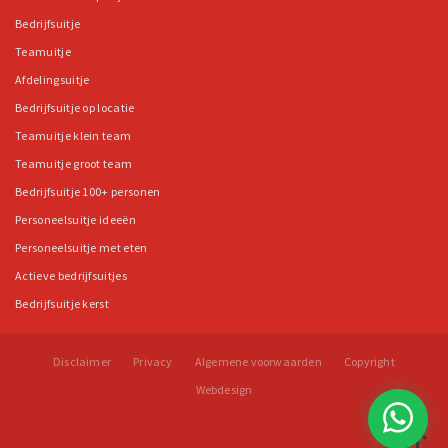
Bedrijfsuitje
Teamuitje
Afdelingsuitje
Bedrijfsuitje op locatie
Teamuitje klein team
Teamuitje groot team
Bedrijfsuitje 100+ personen
Personeelsuitje ideeën
Personeelsuitje met eten
Actieve bedrijfsuitjes
Bedrijfsuitje kerst
Disclaimer
Privacy
Algemene voorwaarden
Copyright
Webdesign