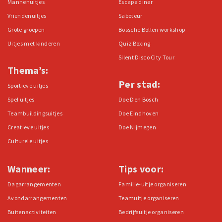
Mannenuitjes
Escape diner
Vriendenuitjes
Saboteur
Grote groepen
Bossche Bollen workshop
Uitjes met kinderen
Quiz Boxing
Silent Disco City Tour
Thema’s:
Per stad:
Sportieve uitjes
Spel uitjes
Doe Den Bosch
Teambuildingsuitjes
Doe Eindhoven
Creatieve uitjes
Doe Nijmegen
Culturele uitjes
Wanneer:
Tips voor:
Dagarrangementen
Familie-uitje organiseren
Avondarrangementen
Teamuitje organiseren
Buitenactiviteiten
Bedrijfsuitje organiseren