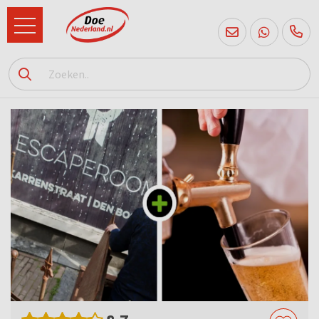
085
760
2556