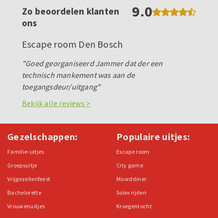
9.0
Zo beoordelen klanten
ons
Escape room Den Bosch
"Goed georganiseerd Jammer dat der een
technisch mankement was aan de
toegangsdeur/uitgang"
Bekijk alle reviews >
Gezelschappen:
Populaire uitjes:
Familie-uitjes
Escape room
Groepsuitje
City game
Vrijgezellenfeest
Moorddiner
Bachelorette
Solex rijden
Vrouwenuitjes
Kroegentocht