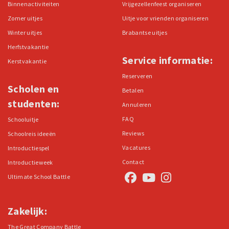
Binnenactiviteiten
Vrijgezellenfeest organiseren
Zomer uitjes
Uitje voor vrienden organiseren
Winter uitjes
Brabantse uitjes
Herfstvakantie
Service informatie:
Kerstvakantie
Reserveren
Scholen en
Betalen
studenten:
Annuleren
FAQ
Schooluitje
Reviews
Schoolreis ideeën
Vacatures
Introductiespel
Contact
Introductieweek
Ultimate School Battle
Zakelijk:
The Great Company Battle