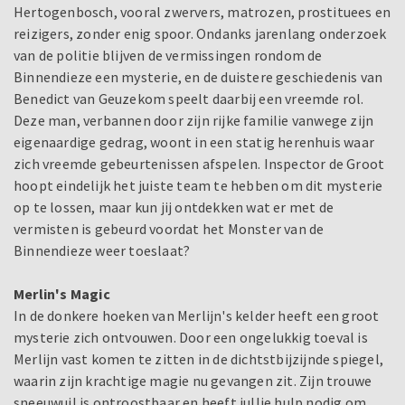
Hertogenbosch, vooral zwervers, matrozen, prostituees en
reizigers, zonder enig spoor. Ondanks jarenlang onderzoek
van de politie blijven de vermissingen rondom de
Binnendieze een mysterie, en de duistere geschiedenis van
Benedict van Geuzekom speelt daarbij een vreemde rol.
Deze man, verbannen door zijn rijke familie vanwege zijn
eigenaardige gedrag, woont in een statig herenhuis waar
zich vreemde gebeurtenissen afspelen. Inspector de Groot
hoopt eindelijk het juiste team te hebben om dit mysterie
op te lossen, maar kun jij ontdekken wat er met de
vermisten is gebeurd voordat het Monster van de
Binnendieze weer toeslaat?
Merlin's Magic
In de donkere hoeken van Merlijn's kelder heeft een groot
mysterie zich ontvouwen. Door een ongelukkig toeval is
Merlijn vast komen te zitten in de dichtstbijzijnde spiegel,
waarin zijn krachtige magie nu gevangen zit. Zijn trouwe
sneeuwuil is ontroostbaar en heeft jullie hulp nodig om