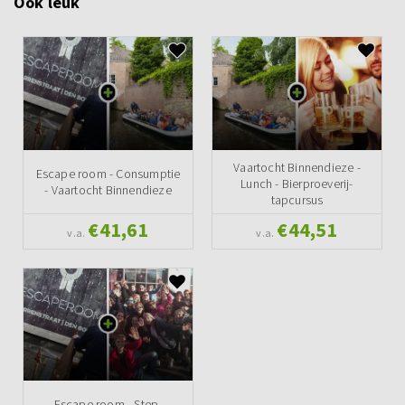
Ook leuk
Vaartocht Binnendieze -
Escape room - Consumptie
Lunch - Bierproeverij-
- Vaartocht Binnendieze
tapcursus
€41,61
€44,51
v.a.
v.a.
Escape room - Step-