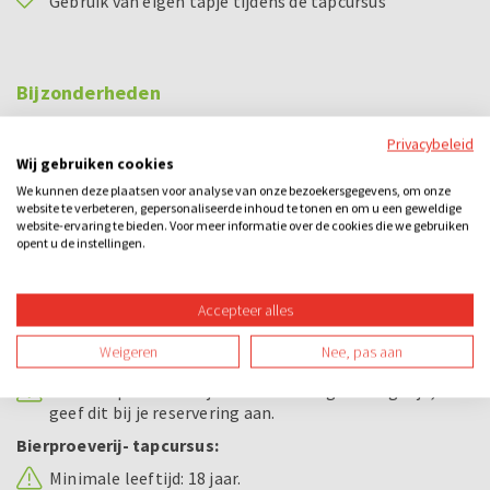
Gebruik van eigen tapje tijdens de tapcursus
Bijzonderheden
Escape room:
Privacybeleid
Vaste starttijden escape room: 10:00 uur - 11:30 uur -
Wij gebruiken cookies
13:00 uur - 14:30 uur - 16:00 uur - 17:30 uur - 19:00 uur -
We kunnen deze plaatsen voor analyse van onze bezoekersgegevens, om onze
20:30 uur - 22:00 uur - 23:30 uur
website te verbeteren, gepersonaliseerde inhoud te tonen en om u een geweldige
website-ervaring te bieden. Voor meer informatie over de cookies die we gebruiken
opent u de instellingen.
Vaste starttijden escape box: 09:30 uur - 11:00 uur -
12:30 uur - 14:00 uur - 15:30 uur - 17:00 uur - 18:30 uur -
20:00 uur - 21:30 uur - 23:00 uur
Accepteer alles
Geef bij je reservering de kamer voorkeur en starttijd
aan
Weigeren
Nee, pas aan
Alle escape rooms zijn ook in het Engels mogelijk,
geef dit bij je reservering aan.
Bierproeverij- tapcursus:
Minimale leeftijd: 18 jaar.