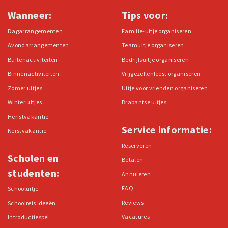
Wanneer:
Tips voor:
Dagarrangementen
Familie-uitje organiseren
Avondarrangementen
Teamuitje organiseren
Buitenactiviteiten
Bedrijfsuitje organiseren
Binnenactiviteiten
Vrijgezellenfeest organiseren
Zomer uitjes
Uitje voor vrienden organiseren
Winter uitjes
Brabantse uitjes
Herfstvakantie
Service informatie:
Kerstvakantie
Reserveren
Scholen en
Betalen
studenten:
Annuleren
FAQ
Schooluitje
Reviews
Schoolreis ideeën
Vacatures
Introductiespel