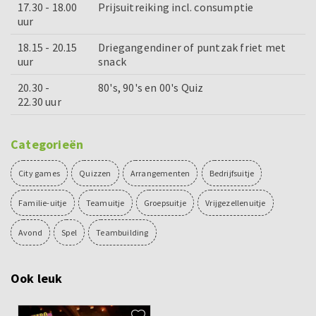
17.30 - 18.00
Prijsuitreiking incl. consumptie
uur
18.15 - 20.15
Driegangendiner of puntzak friet met
uur
snack
20.30 -
80's, 90's en 00's Quiz
22.30 uur
Categorieën
City games
Quizzen
Arrangementen
Bedrijfsuitje
Familie-uitje
Teamuitje
Groepsuitje
Vrijgezellenuitje
Avond
Spel
Teambuilding
Ook leuk