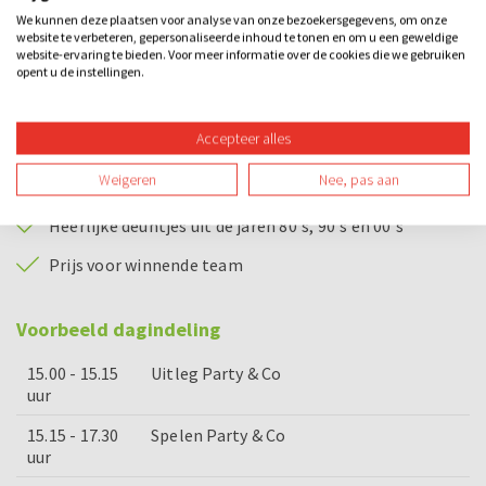
We kunnen deze plaatsen voor analyse van onze bezoekersgegevens, om onze
Consumptie tijdens prijsuitreiking
website te verbeteren, gepersonaliseerde inhoud te tonen en om u een geweldige
website-ervaring te bieden. Voor meer informatie over de cookies die we gebruiken
Driegangendiner (Nijmegen en Eindhoven)
opent u de instellingen.
Puntzak friet met snack (Den Bosch)
Accepteer alles
Enthousiaste quizmaster
Weigeren
Nee, pas aan
Interactieve quizknoppen
Heerlijke deuntjes uit de jaren 80's, 90's en 00's
Prijs voor winnende team
Voorbeeld dagindeling
15.00 - 15.15
Uitleg Party & Co
uur
15.15 - 17.30
Spelen Party & Co
uur