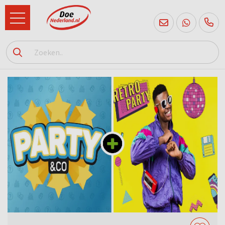
085
760
2556