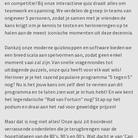
en competitie! Bij onze interactieve quiz draait alles om
teamwork en spanning. We verdelen de groep in teams van
ongeveer 5 personen, zodat je samen met je vrienden de
kans krijgt om je kennis te testen en herinneringen op te
halen aan de meest iconische momenten uit deze decennia.
Dankzij onze moderne quizknoppen en software bieden we
een breed scala aan spelvormen aan, zodat geen enkel
moment saai zal zijn. Van snelle vragenrondes tot
uitdagende puzzels, onze quiz heeft voor elk wat wils!
Herinner je je het razend populaire programma "5 tegen 5"
nog? Nu is het jouw kans om zelf deel te nemen aan dit
programma en te laten zien wat je in huis hebt! En wie kent
het legendarische "Rad van Fortuin" nog? Stap op het
podium en draai aan het rad voor geweldige prijzen!
Maar dat is nog niet alles! Onze quiz zit boordevol
verrassende onderdelen die je terugbrengen naar de
hoogtijdagen van de 80's, 90's en 00's. Wat dacht je van ‘Can