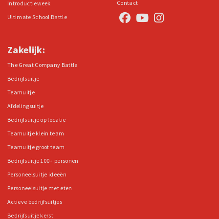
Contact
Introductieweek
Ultimate School Battle
Zakelijk:
The Great Company Battle
Bedrijfsuitje
Teamuitje
Afdelingsuitje
Bedrijfsuitje op locatie
Teamuitje klein team
Teamuitje groot team
Bedrijfsuitje 100+ personen
Personeelsuitje ideeën
Personeelsuitje met eten
Actieve bedrijfsuitjes
Bedrijfsuitje kerst