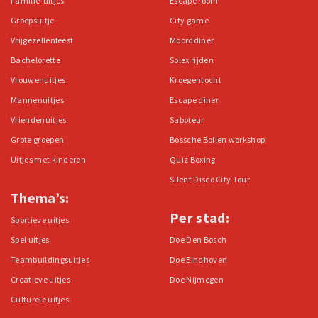
Familie-uitjes
Escape room
Groepsuitje
City game
Vrijgezellenfeest
Moorddiner
Bachelorette
Solex rijden
Vrouwenuitjes
Kroegentocht
Mannenuitjes
Escape diner
Vriendenuitjes
Saboteur
Grote groepen
Bossche Bollen workshop
Uitjes met kinderen
Quiz Boxing
Silent Disco City Tour
Thema’s:
Per stad:
Sportieve uitjes
Spel uitjes
Doe Den Bosch
Teambuildingsuitjes
Doe Eindhoven
Creatieve uitjes
Doe Nijmegen
Culturele uitjes