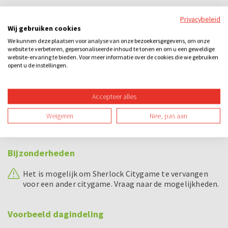
Bij dit uitje inbegrepen
Privacybeleid
Wij gebruiken cookies
Ontvangst met consumptie
We kunnen deze plaatsen voor analyse van onze bezoekersgegevens, om onze
Begeleiding tijdens het spel
website te verbeteren, gepersonaliseerde inhoud te tonen en om u een geweldige
website-ervaring te bieden. Voor meer informatie over de cookies die we gebruiken
opent u de instellingen.
Tablet per team
Prijs voor het winnende team
Accepteer alles
Borrelarrangement (3 consumpties p.p.)
Weigeren
Nee, pas aan
Buffet
Bijzonderheden
Het is mogelijk om Sherlock Citygame te vervangen
voor een ander citygame. Vraag naar de mogelijkheden.
Voorbeeld dagindeling