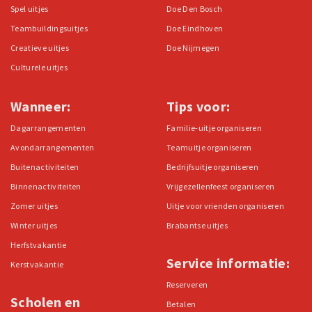
Spel uitjes
Doe Den Bosch
Teambuildingsuitjes
Doe Eindhoven
Creatieve uitjes
Doe Nijmegen
Culturele uitjes
Wanneer:
Tips voor:
Dagarrangementen
Familie-uitje organiseren
Avondarrangementen
Teamuitje organiseren
Buitenactiviteiten
Bedrijfsuitje organiseren
Binnenactiviteiten
Vrijgezellenfeest organiseren
Zomer uitjes
Uitje voor vrienden organiseren
Winter uitjes
Brabantse uitjes
Herfstvakantie
Service informatie:
Kerstvakantie
Reserveren
Scholen en
Betalen