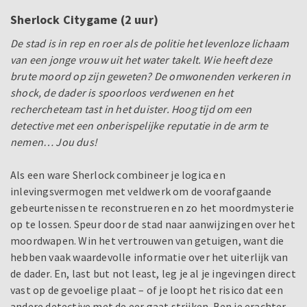
Sherlock Citygame (2 uur)
De stad is in rep en roer als de politie het levenloze lichaam
van een jonge vrouw uit het water takelt. Wie heeft deze
brute moord op zijn geweten? De omwonenden verkeren in
shock, de dader is spoorloos verdwenen en het
rechercheteam tast in het duister. Hoog tijd om een
detective met een onberispelijke reputatie in de arm te
nemen… Jou dus!
Als een ware Sherlock combineer je logica en
inlevingsvermogen met veldwerk om de voorafgaande
gebeurtenissen te reconstrueren en zo het moordmysterie
op te lossen. Speur door de stad naar aanwijzingen over het
moordwapen. Win het vertrouwen van getuigen, want die
hebben vaak waardevolle informatie over het uiterlijk van
de dader. En, last but not least, leg je al je ingevingen direct
vast op de gevoelige plaat – of je loopt het risico dat een
andere detective met de eer gaat strijken. Ben je erachter