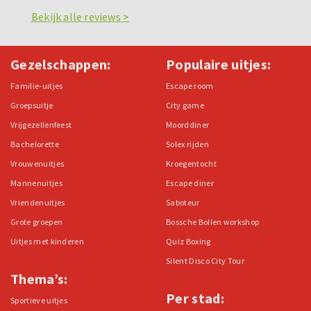
Bekijk alle reviews >
Gezelschappen:
Populaire uitjes:
Familie-uitjes
Escape room
Groepsuitje
City game
Vrijgezellenfeest
Moorddiner
Bachelorette
Solex rijden
Vrouwenuitjes
Kroegentocht
Mannenuitjes
Escape diner
Vriendenuitjes
Saboteur
Grote groepen
Bossche Bollen workshop
Uitjes met kinderen
Quiz Boxing
Silent Disco City Tour
Thema’s:
Per stad:
Sportieve uitjes