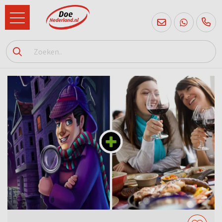
085
760
2556