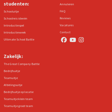
studenten:
Annuleren
FAQ
Schooluitje
Reviews
Schoolreis ideeën
Vacatures
Introductiespel
Contact
Introductieweek
Ultimate School Battle
Zakelijk:
The Great Company Battle
Bedrijfsuitje
Teamuitje
Afdelingsuitje
Bedrijfsuitje op locatie
Teamuitje klein team
Teamuitje groot team