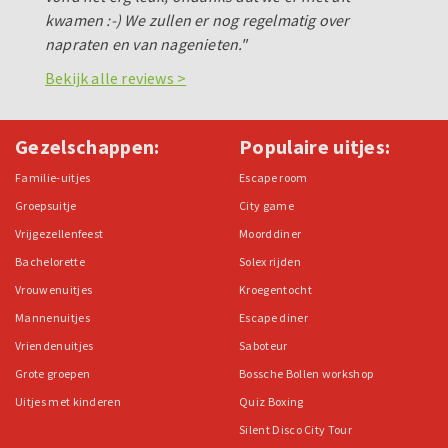
kwamen :-) We zullen er nog regelmatig over
napraten en van nagenieten."
Bekijk alle reviews >
Gezelschappen:
Populaire uitjes:
Familie-uitjes
Escape room
Groepsuitje
City game
Vrijgezellenfeest
Moorddiner
Bachelorette
Solex rijden
Vrouwenuitjes
Kroegentocht
Mannenuitjes
Escape diner
Vriendenuitjes
Saboteur
Grote groepen
Bossche Bollen workshop
Uitjes met kinderen
Quiz Boxing
Silent Disco City Tour