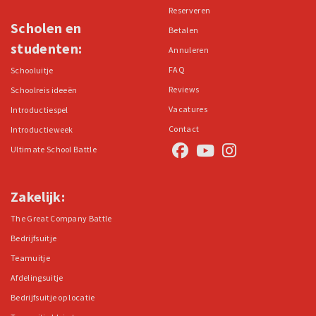
Reserveren
Scholen en
Betalen
studenten:
Annuleren
FAQ
Schooluitje
Reviews
Schoolreis ideeën
Vacatures
Introductiespel
Contact
Introductieweek
Ultimate School Battle
Zakelijk:
The Great Company Battle
Bedrijfsuitje
Teamuitje
Afdelingsuitje
Bedrijfsuitje op locatie