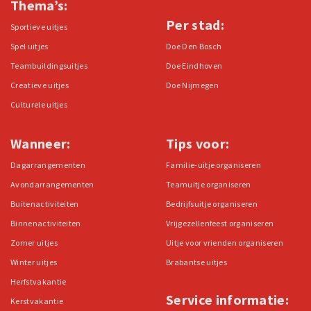
Thema’s:
Per stad:
Sportieve uitjes
Spel uitjes
Doe Den Bosch
Teambuildingsuitjes
Doe Eindhoven
Creatieve uitjes
Doe Nijmegen
Culturele uitjes
Wanneer:
Tips voor:
Dagarrangementen
Familie-uitje organiseren
Avondarrangementen
Teamuitje organiseren
Buitenactiviteiten
Bedrijfsuitje organiseren
Binnenactiviteiten
Vrijgezellenfeest organiseren
Zomer uitjes
Uitje voor vrienden organiseren
Winter uitjes
Brabantse uitjes
Herfstvakantie
Service informatie:
Kerstvakantie