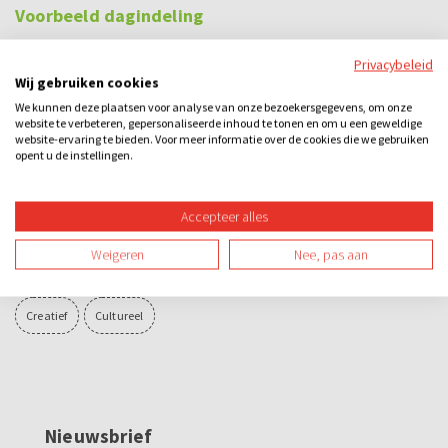
Voorbeeld dagindeling
12.00 - 13.30 uur
Stadswandeling met gids
Privacybeleid
Wij gebruiken cookies
13.45 - 14.30 uur
Bossche bollen workshop
We kunnen deze plaatsen voor analyse van onze bezoekersgegevens, om onze
website te verbeteren, gepersonaliseerde inhoud te tonen en om u een geweldige
14.30 - 14.45 uur
Bossche bol incl. consumptie
website-ervaring te bieden. Voor meer informatie over de cookies die we gebruiken
opent u de instellingen.
Categorieën
Accepteer alles
Sightseeing
Arrangementen
Bedrijfsuitje
Familie-uitje
Weigeren
Nee, pas aan
Teamuitje
Groepsuitje
Overdag
Binnen
Buiten
Creatief
Cultureel
Nieuwsbrief