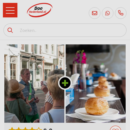
085
760
2556