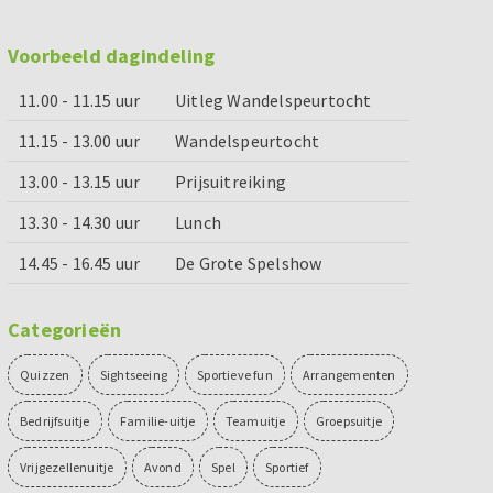
Voorbeeld dagindeling
11.00 - 11.15 uur
Uitleg Wandelspeurtocht
11.15 - 13.00 uur
Wandelspeurtocht
13.00 - 13.15 uur
Prijsuitreiking
13.30 - 14.30 uur
Lunch
14.45 - 16.45 uur
De Grote Spelshow
Categorieën
Quizzen
Sightseeing
Sportieve fun
Arrangementen
Bedrijfsuitje
Familie-uitje
Teamuitje
Groepsuitje
Vrijgezellenuitje
Avond
Spel
Sportief