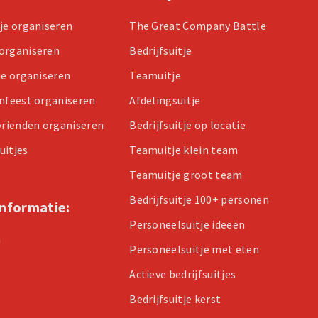
tje organiseren
The Great Company Battle
organiseren
Bedrijfsuitje
je organiseren
Teamuitje
enfeest organiseren
Afdelingsuitje
 vrienden organiseren
Bedrijfsuitje op locatie
uitjes
Teamuitje klein team
Teamuitje groot team
Bedrijfsuitje 100+ personen
informatie:
Personeelsuitje ideeën
n
Personeelsuitje met eten
Actieve bedrijfsuitjes
Bedrijfsuitje kerst