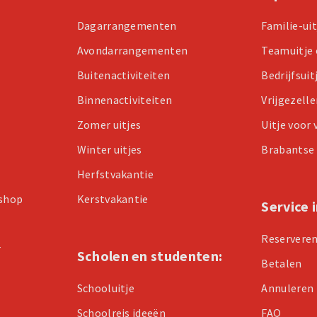
Dagarrangementen
Familie-ui
Avondarrangementen
Teamuitje 
Buitenactiviteiten
Bedrijfsuit
Binnenactiviteiten
Vrijgezell
Zomer uitjes
Uitje voor
Winter uitjes
Brabantse 
Herfstvakantie
kshop
Kerstvakantie
Service 
Reservere
r
Scholen en studenten:
Betalen
Schooluitje
Annuleren
Schoolreis ideeën
FAQ