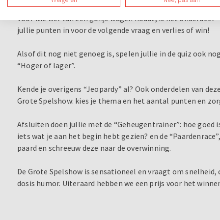
minuten zoveel mogelijk woorden te maken met letters di
Voor wie wel van een gokje wagen houdt, is het onderdeel “
jullie punten in voor de volgende vraag en verlies of win!
Alsof dit nog niet genoeg is, spelen jullie in de quiz ook n
“Hoger of lager”.
Kende je overigens “Jeopardy” al? Ook onderdelen van deze
Grote Spelshow: kies je thema en het aantal punten en zorg
Afsluiten doen jullie met de “Geheugentrainer”: hoe goed i
iets wat je aan het begin hebt gezien? en de “Paardenrace”
paard en schreeuw deze naar de overwinning.
De Grote Spelshow is sensationeel en vraagt om snelheid, cr
dosis humor. Uiteraard hebben we een prijs voor het winn