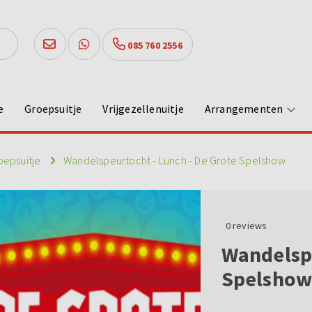
085 760 2556
e
Groepsuitje
Vrijgezellenuitje
Arrangementen
oepsuitje
Wandelspeurtocht - Lunch - De Grote Spelshow
0
reviews
Wandelspe
Spelsho