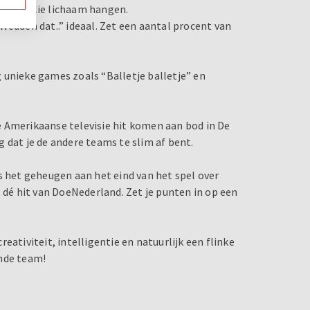
e op jullie lichaam hangen.
Wedden dat..” ideaal. Zet een aantal procent van
og unieke games zoals “Balletje balletje” en
 Amerikaanse televisie hit komen aan bod in De
 dat je de andere teams te slim af bent.
s het geheugen aan het eind van het spel over
, dé hit van DoeNederland. Zet je punten in op een
eativiteit, intelligentie en natuurlijk een flinke
ende team!