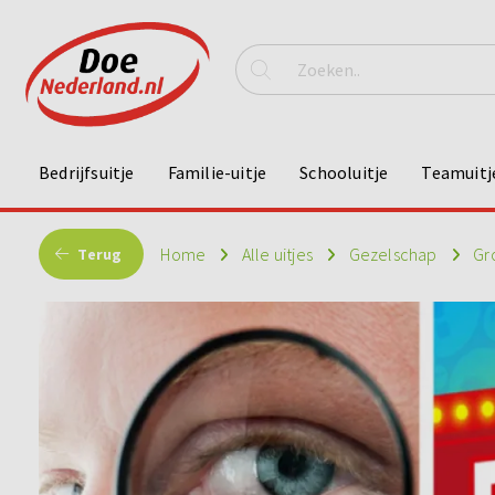
Bedrijfsuitje
Familie-uitje
Schooluitje
Teamuitj
Home
Alle uitjes
Gezelschap
Gr
Terug