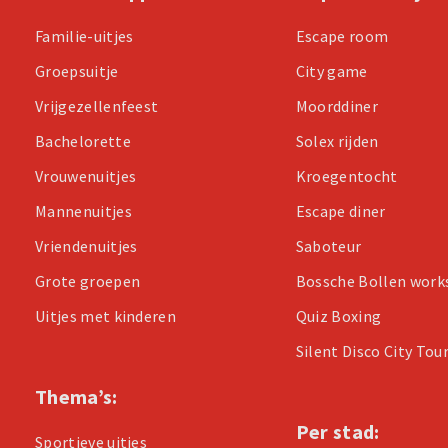
Familie-uitjes
Escape room
Groepsuitje
City game
Vrijgezellenfeest
Moorddiner
Bachelorette
Solex rijden
Vrouwenuitjes
Kroegentocht
Mannenuitjes
Escape diner
Vriendenuitjes
Saboteur
Grote groepen
Bossche Bollen wor
Uitjes met kinderen
Quiz Boxing
Silent Disco City Tou
Thema’s:
Per stad:
Sportieve uitjes