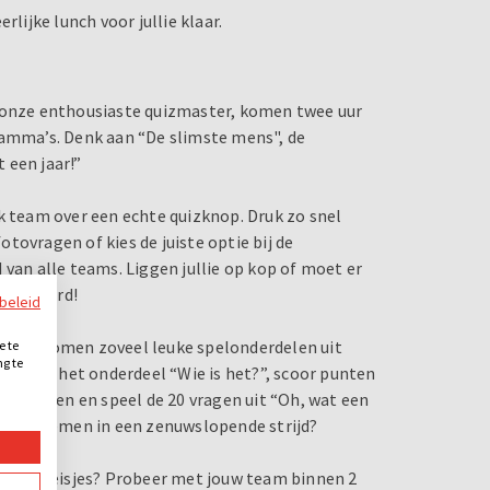
rlijke lunch voor jullie klaar.
n onze enthousiaste quizmaster, komen twee uur
ramma’s. Denk aan “De slimste mens", de
 een jaar!”
k team over een echte quizknop. Druk zo snel
tovragen of kies de juiste optie bij de
 van alle teams. Liggen jullie op kop of moet er
e antwoord!
ybeleid
 Jullie komen zoveel leuke spelonderdelen uit
e te
ng te
 tijdens het onderdeel “Wie is het?”, scoor punten
.
es aflopen en speel de 20 vragen uit “Oh, wat een
nog benoemen in een zenuwslopende strijd?
gen de Meisjes? Probeer met jouw team binnen 2