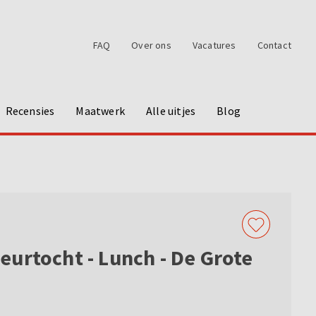
FAQ
Over ons
Vacatures
Contact
Recensies
Maatwerk
Alle uitjes
Blog
urtocht - Lunch - De Grote
w