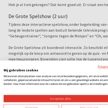
Heb je al trek gekregen? Dat komt goed uit. Er staat een hee
De Grote Spelshow (2 uur)
Tijdens deze interactieve spelshow, onder begeleiding va
lang de leukste spellen aan bod uit bekende televisieprog
“Geheugentrainer”, “Jongens tegen de Meisjes” en “Oh, wat
De Grote Spelshow zit boordevol interactie. Zo beschikt el
mogelijk op de knop om antwoord te geven op de quiz- en fo
meerkeuzevragen. Bovendien zien jullie live de tussenstand
nog een tandje bij? Sla op de knop en geef direct het juist
Privac
Wij gebruiken cookies
Eigenlijk is twee uur bijna te kort voor De Grote Spelshow.
We kunnen deze plaatsen voor analyse van onze bezoekersgegevens, om onze websit
verbeteren, gepersonaliseerde inhoud te tonen en om u een geweldige website-ervari
verschillende televisieprogramma’s tegen! Ga de strijd aan
bieden. Voor meer informatie over de cookies die we gebruiken opent u de instellingen
bij het “Rad van Fortuin”, voorspel hoe de getoonde filmpj
jaar!” Onthoud jij alle 20 antwoorden en kun je deze ook 
Accepteer alles
En kennen jullie het hilarische letterspel van Jongens te
Weigeren
Nee, pas aan