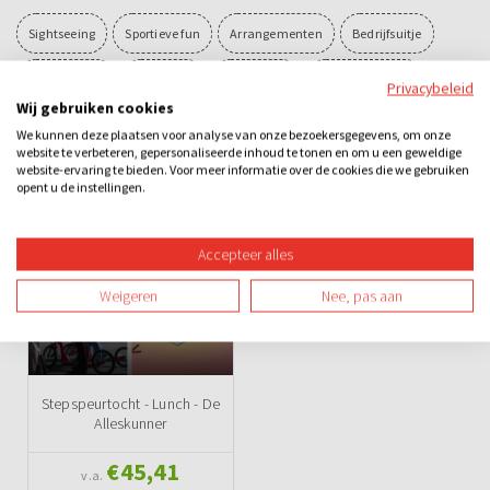
Sightseeing
Sportieve fun
Arrangementen
Bedrijfsuitje
Familie-uitje
Teamuitje
Groepsuitje
Vrijgezellenuitje
Privacybeleid
Wij gebruiken cookies
Overdag
Sportief
Teambuilding
We kunnen deze plaatsen voor analyse van onze bezoekersgegevens, om onze
website te verbeteren, gepersonaliseerde inhoud te tonen en om u een geweldige
website-ervaring te bieden. Voor meer informatie over de cookies die we gebruiken
opent u de instellingen.
Ook leuk
Accepteer alles
Weigeren
Nee, pas aan
Stepspeurtocht - Lunch - De
Alleskunner
€45,41
v.a.