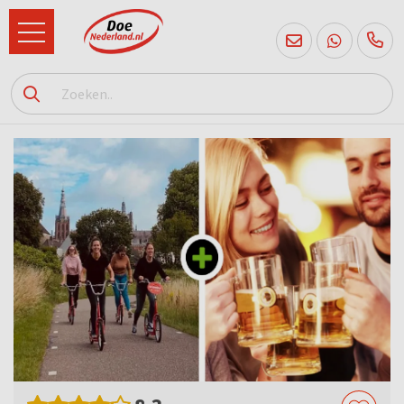
085
760
2556