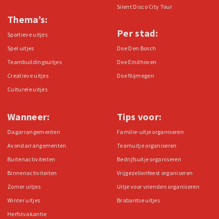
Silent Disco City Tour
Thema’s:
Per stad:
Sportieve uitjes
Spel uitjes
Doe Den Bosch
Teambuildingsuitjes
Doe Eindhoven
Creatieve uitjes
Doe Nijmegen
Culturele uitjes
Wanneer:
Tips voor:
Dagarrangementen
Familie-uitje organiseren
Avondarrangementen
Teamuitje organiseren
Buitenactiviteiten
Bedrijfsuitje organiseren
Binnenactiviteiten
Vrijgezellenfeest organiseren
Zomer uitjes
Uitje voor vrienden organiseren
Winter uitjes
Brabantse uitjes
Herfstvakantie