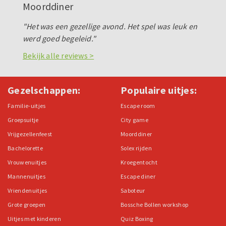
Moorddiner
"Het was een gezellige avond. Het spel was leuk en
werd goed begeleid."
Bekijk alle reviews >
Gezelschappen:
Populaire uitjes:
Familie-uitjes
Escape room
Groepsuitje
City game
Vrijgezellenfeest
Moorddiner
Bachelorette
Solex rijden
Vrouwenuitjes
Kroegentocht
Mannenuitjes
Escape diner
Vriendenuitjes
Saboteur
Grote groepen
Bossche Bollen workshop
Uitjes met kinderen
Quiz Boxing