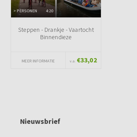
> PERSONEN
4:20
Steppen - Drankje - Vaartocht
Binnendieze
€33,02
MEER INFORMATIE
v.a.
Nieuwsbrief