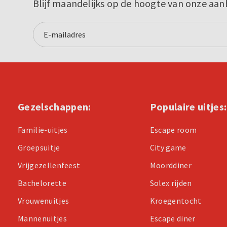
Blijf maandelijks op de hoogte van onze aan
Gezelschappen:
Populaire uitjes:
Familie-uitjes
Escape room
Groepsuitje
City game
Vrijgezellenfeest
Moorddiner
Bachelorette
Solex rijden
Vrouwenuitjes
Kroegentocht
Mannenuitjes
Escape diner