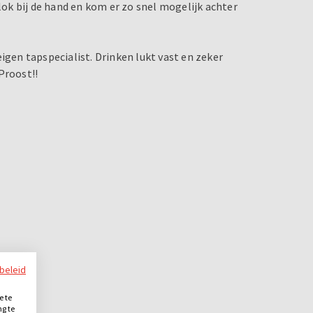
blok bij de hand en kom er zo snel mogelijk achter
igen tapspecialist. Drinken lukt vast en zeker
Proost!!
ybeleid
e te
ng te