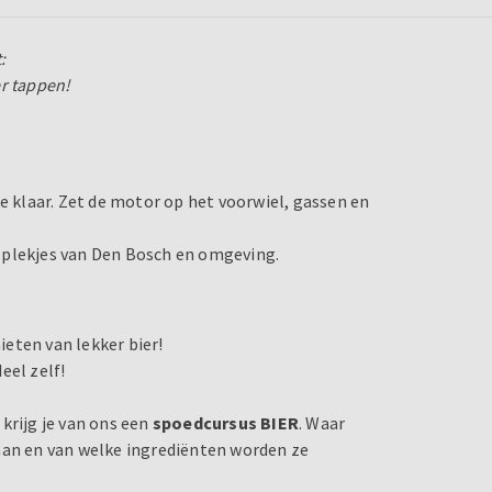
:
er tappen!
ie klaar. Zet de motor op het voorwiel, gassen en
 plekjes van Den Bosch en omgeving.
eten van lekker bier!
deel zelf!
krijg je van ons een
spoedcursus BIER
. Waar
aan en van welke ingrediënten worden ze