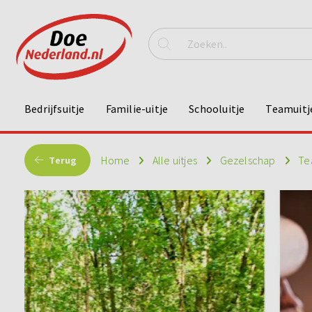
Bedrijfsuitje
Familie-uitje
Schooluitje
Teamuitj
Home
Alle uitjes
Gezelschap
Te
Terug