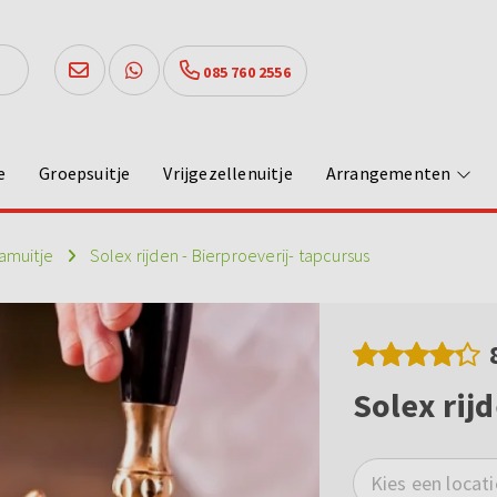
085 760 2556
e
Groepsuitje
Vrijgezellenuitje
Arrangementen
amuitje
Solex rijden - Bierproeverij- tapcursus
Solex rij
Kies een locati