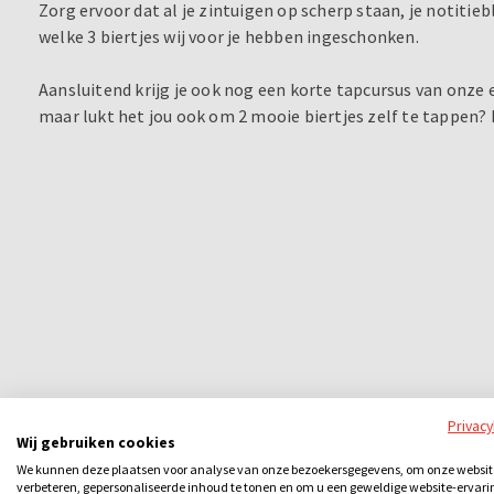
Zorg ervoor dat al je zintuigen op scherp staan, je notitie
welke 3 biertjes wij voor je hebben ingeschonken.
Aansluitend krijg je ook nog een korte tapcursus van onze e
maar lukt het jou ook om 2 mooie biertjes zelf te tappen? 
Privac
Wij gebruiken cookies
We kunnen deze plaatsen voor analyse van onze bezoekersgegevens, om onze websit
verbeteren, gepersonaliseerde inhoud te tonen en om u een geweldige website-ervari