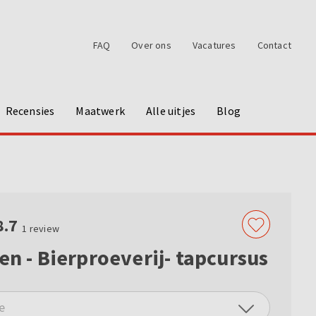
FAQ
Over ons
Vacatures
Contact
Recensies
Maatwerk
Alle uitjes
Blog
8.7
1
review
den - Bierproeverij- tapcursus
e