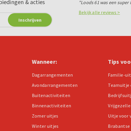
biedingen & acties
"Loods 61 was een super lo
Bekijk alle reviews >
Wanneer:
Tips voo
Dagarrangementen
Familie-ui
Avondarrangementen
Teamuitje 
Buitenactiviteiten
Bedrijfsuit
Binnenactiviteiten
Vrijgezell
Zomer uitjes
Uitje voor
Winter uitjes
Brabantse 