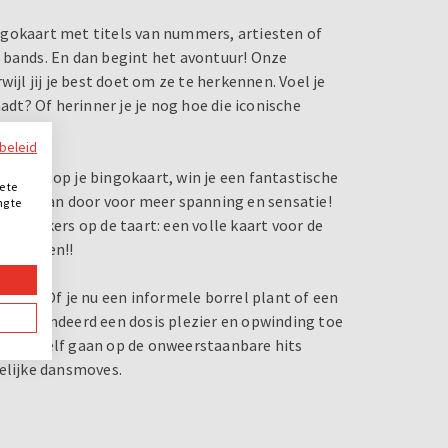
ngokaart met titels van nummers, artiesten of
 bands. En dan begint het avontuur! Onze
ijl jij je best doet om ze te herkennen. Voel je
adt? Of herinner je je nog hoe die iconische
ybeleid
afkruist op je bingokaart, win je een fantastische
e te
En we gaan door voor meer spanning en sensatie!
ng te
.
ijk, de kers op de taart: een volle kaart voor de
je zingen!!
nzijn. Of je nu een informele borrel plant of een
 gegarandeerd een dosis plezier en opwinding toe
 laat jezelf gaan op de onweerstaanbare hits
kelijke dansmoves.