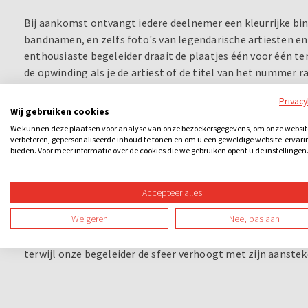
Bij aankomst ontvangt iedere deelnemer een kleurrijke bi
bandnamen, en zelfs foto's van legendarische artiesten en
enthousiaste begeleider draait de plaatjes één voor één terw
de opwinding als je de artiest of de titel van het nummer ra
artiest eruitzag?
Privac
Wij gebruiken cookies
Maar dat is nog niet alles! Wanneer je een horizontale lijn 
We kunnen deze plaatsen voor analyse van onze bezoekersgegevens, om onze websit
prijs, speciaal verzorgd door ons team bij DoeNederland. 
verbeteren, gepersonaliseerde inhoud te tonen en om u een geweldige website-ervari
bieden. Voor meer informatie over de cookies die we gebruiken opent u de instellingen
Kruis twee lijnen af en win een nog grotere prijs. En natuurl
grandioze hoofdprijs! Maar……heb je een valse bingo? Lied
Accepteer alles
Deze unieke activiteit is perfect voor elk moment van same
Weigeren
Nee, pas aan
diner wilt afsluiten met een knal, onze Muziekbingo voegt
aan je avond. En het beste van alles? Dansen is gratis! Dus
terwijl onze begeleider de sfeer verhoogt met zijn aanste