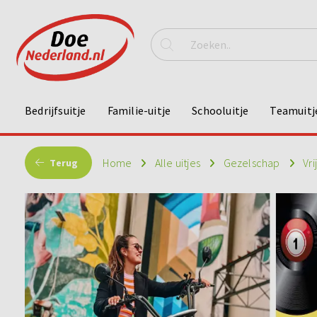
Bedrijfsuitje
Familie-uitje
Schooluitje
Teamuitj
Home
Alle uitjes
Gezelschap
Vri
Terug