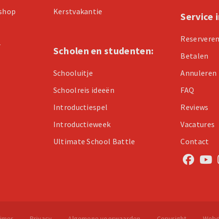
kshop
Kerstvakantie
Service 
Reservere
r
Scholen en studenten:
Betalen
Schooluitje
Annuleren
Schoolreis ideeën
FAQ
Introductiespel
Reviews
Introductieweek
Vacatures
Ultimate School Battle
Contact
aimer
Privacy
Algemene voorwaarden
Copyright
Webd