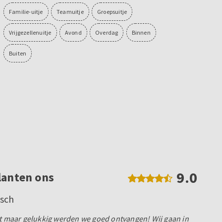
Familie-uitje
Teamuitje
Groepsuitje
Vrijgezellenuitje
Avond
Overdag
Binnen
Buiten
9.0
lanten ons
sch
at maar gelukkig werden we goed ontvangen! Wij gaan in