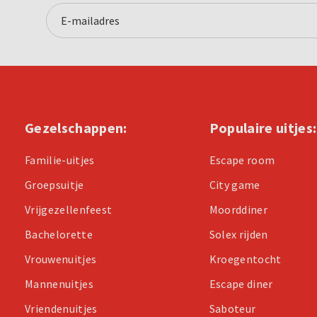
Gezelschappen:
Populaire uitjes:
Familie-uitjes
Escape room
Groepsuitje
City game
Vrijgezellenfeest
Moorddiner
Bachelorette
Solex rijden
Vrouwenuitjes
Kroegentocht
Mannenuitjes
Escape diner
Vriendenuitjes
Saboteur