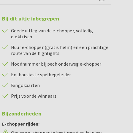
Bij dit uitje inbegrepen
Goede uitleg van de e-chopper, volledig
elektrisch
Huur e-chopper (gratis helm) en een prachtige
route van de highlights
Noodnummer bij pech onderweg e-chopper
Enthousiaste spelbegeleider
Bingokaarten
Prijs voor de winnaars
Bijzonderheden
E-chopper rijden:
Om een e-chopper te besturen dien je in het