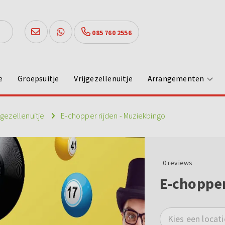
085 760 2556
e
Groepsuitje
Vrijgezellenuitje
Arrangementen
jgezellenuitje
E-chopper rijden - Muziekbingo
0
reviews
E-chopper
Kies een locati