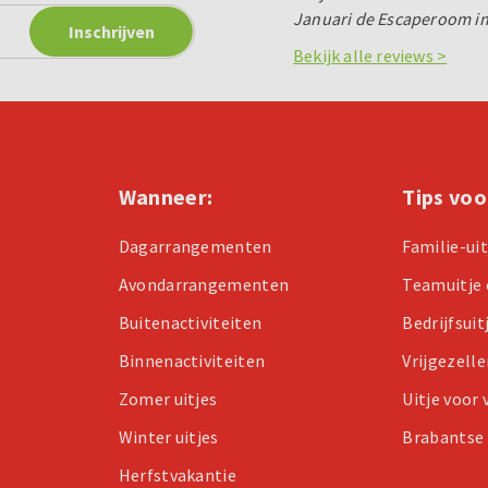
Januari de Escaperoom i
Bekijk alle reviews >
Wanneer:
Tips voo
Dagarrangementen
Familie-ui
Avondarrangementen
Teamuitje 
Buitenactiviteiten
Bedrijfsuit
Binnenactiviteiten
Vrijgezell
Zomer uitjes
Uitje voor
Winter uitjes
Brabantse 
Herfstvakantie