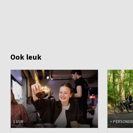
Ook leuk
1 UUR
> PERSONEN