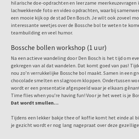
hilarische doe-opdrachten en leerzame meerkeuzevragen i
lachwekkende foto en video opdrachten, waarbij samenwerki
een mooie kijk op de stad Den Bosch. Je wilt ook zoveel m
interessante weetjes over de Bossche bol te weten te kom
teambuilding en veel humor.
Bossche bollen workshop (1 uur)
Na een actieve wandeling door Den Bosch is het tijd om eve
gekregen van al dat wandelen. Dat komt goed van pas! Tijde
nou zo’n verrukkelijke Bossche bol maakt. Samen in een gr
chocolade smelten en slagroom kloppen. Ondertussen wor
wordt er een presentatie afgespeeld waar je elkaars gêna
Time flies when you’re having fun! Voor je het weet is je B
Dat wordt smullen…
Tijdens een lekker bakje thee of koffie komt het einde al bi
je gezicht wordt er nog lang nagepraat over deze gezellig