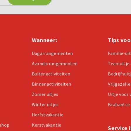
Wanneer:
Tips voo
Dagarrangementen
Familie-ui
Avondarrangementen
Teamuitje 
Buitenactiviteiten
Bedrijfsuit
Binnenactiviteiten
Vrijgezell
Zomer uitjes
Uitje voor
Winter uitjes
Brabantse 
Herfstvakantie
kshop
Kerstvakantie
Service 