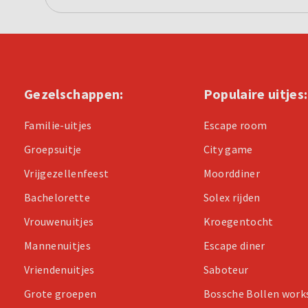
Gezelschappen:
Populaire uitjes:
Familie-uitjes
Escape room
Groepsuitje
City game
Vrijgezellenfeest
Moorddiner
Bachelorette
Solex rijden
Vrouwenuitjes
Kroegentocht
Mannenuitjes
Escape diner
Vriendenuitjes
Saboteur
Grote groepen
Bossche Bollen wor