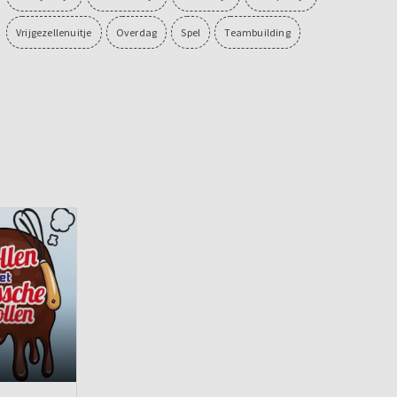
Vrijgezellenuitje
Overdag
Spel
Teambuilding