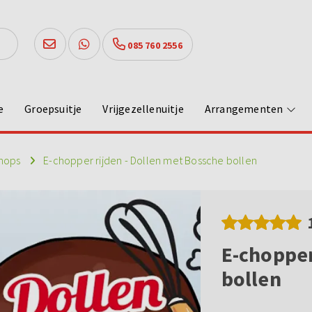
085 760 2556
e
Groepsuitje
Vrijgezellenuitje
Arrangementen
hops
E-chopper rijden - Dollen met Bossche bollen
E-chopper
bollen