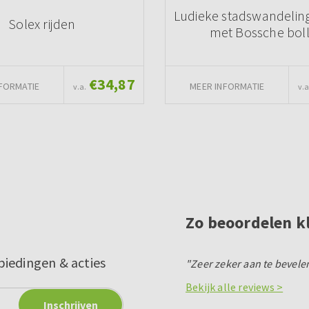
Ludieke stadswandeling
Solex rijden
met Bossche bol
€34,87
FORMATIE
MEER INFORMATIE
v.a.
v.a
Zo beoordelen k
biedingen & acties
"Zeer zeker aan te bevelen
Bekijk alle reviews >