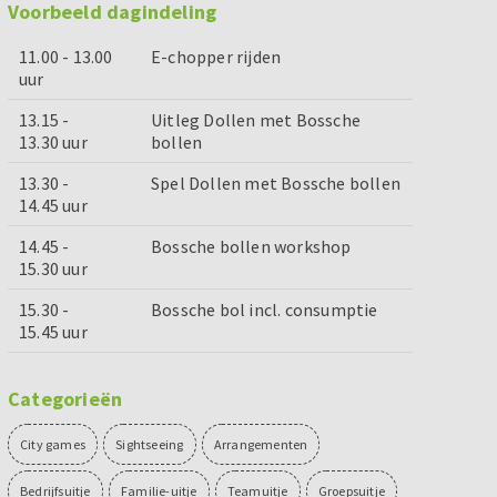
Voorbeeld dagindeling
11.00 - 13.00
E-chopper rijden
uur
13.15 -
Uitleg Dollen met Bossche
13.30 uur
bollen
13.30 -
Spel Dollen met Bossche bollen
14.45 uur
14.45 -
Bossche bollen workshop
15.30 uur
15.30 -
Bossche bol incl. consumptie
15.45 uur
Categorieën
City games
Sightseeing
Arrangementen
Bedrijfsuitje
Familie-uitje
Teamuitje
Groepsuitje