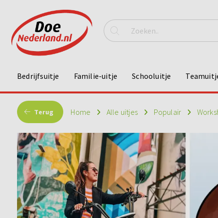
Bedrijfsuitje
Familie-uitje
Schooluitje
Teamuitj
Home
Alle uitjes
Populair
Works
Terug