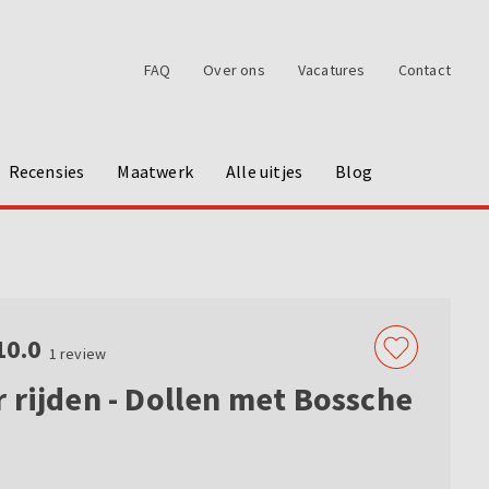
FAQ
Over ons
Vacatures
Contact
Recensies
Maatwerk
Alle uitjes
Blog
10.0
1
review
 rijden - Dollen met Bossche