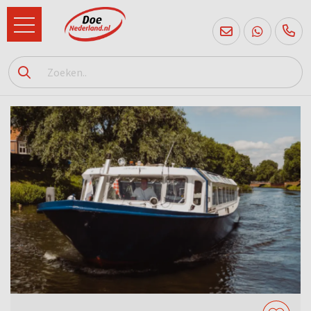
085
760
2556