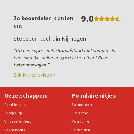
9.0
Zo beoordelen klanten
ons
Stepspeurtocht in Nijmegen
"Op een super snelle loopafstand met steppen. Is
het zeker 3x sneller en goed te bereiken! Geen
belemmeringen "
Bekijk alle reviews >
Gezelschappen:
Populaire uitjes:
Familie-uitjes
Escape room
Groepsuitje
City game
Vrijgezellenfeest
Moorddiner
Bachelorette
Solex rijden