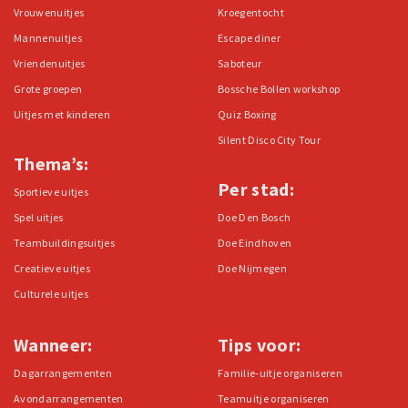
Vrouwenuitjes
Kroegentocht
Mannenuitjes
Escape diner
Vriendenuitjes
Saboteur
Grote groepen
Bossche Bollen workshop
Uitjes met kinderen
Quiz Boxing
Silent Disco City Tour
Thema’s:
Per stad:
Sportieve uitjes
Spel uitjes
Doe Den Bosch
Teambuildingsuitjes
Doe Eindhoven
Creatieve uitjes
Doe Nijmegen
Culturele uitjes
Wanneer:
Tips voor:
Dagarrangementen
Familie-uitje organiseren
Avondarrangementen
Teamuitje organiseren