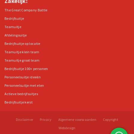
Zakelijk:
The Great Company Battle
Bedrijfsuitje
Teamuitje
Afdelingsuitje
Bedrijfsuitje op locatie
Teamuitje klein team
Teamuitje groot team
Bedrijfsuitje 100+ personen
Personeelsuitje ideeën
Personeelsuitje met eten
Actieve bedrijfsuitjes
Bedrijfsuitje kerst
Disclaimer
Privacy
Algemene voorwaarden
Copyright
Webdesign