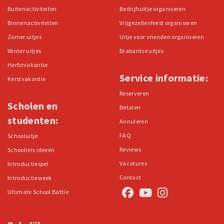
Buitenactiviteiten
Bedrijfsuitje organiseren
Binnenactiviteiten
Vrijgezellenfeest organiseren
Zomer uitjes
Uitje voor vrienden organiseren
Winter uitjes
Brabantse uitjes
Herfstvakantie
Service informatie:
Kerstvakantie
Reserveren
Scholen en
Betalen
studenten:
Annuleren
FAQ
Schooluitje
Reviews
Schoolreis ideeën
Vacatures
Introductiespel
Contact
Introductieweek
Ultimate School Battle