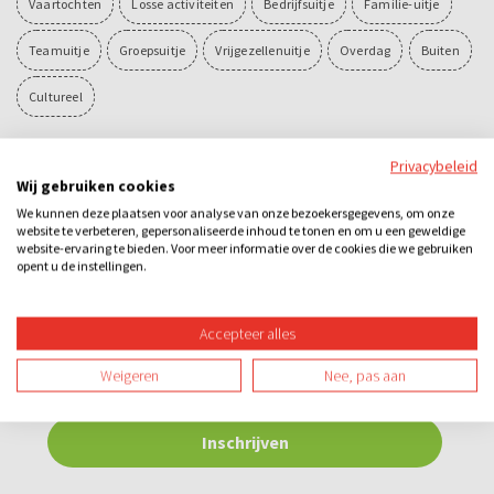
Vaartochten
Losse activiteiten
Bedrijfsuitje
Familie-uitje
Teamuitje
Groepsuitje
Vrijgezellenuitje
Overdag
Buiten
Cultureel
Privacybeleid
Wij gebruiken cookies
We kunnen deze plaatsen voor analyse van onze bezoekersgegevens, om onze
Nieuwsbrief
website te verbeteren, gepersonaliseerde inhoud te tonen en om u een geweldige
website-ervaring te bieden. Voor meer informatie over de cookies die we gebruiken
opent u de instellingen.
Blijf maandelijks op de hoogte van onze
aanbiedingen & acties
Accepteer alles
Weigeren
Nee, pas aan