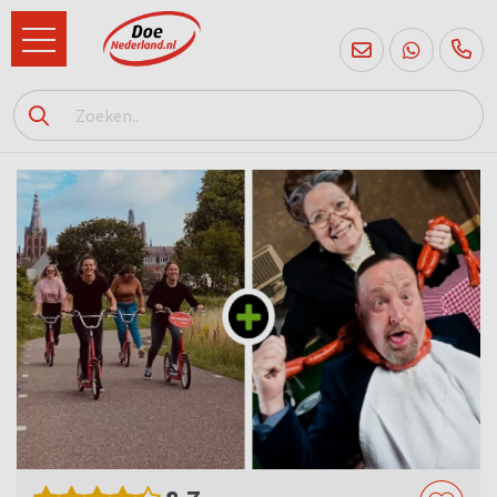
085
760
2556