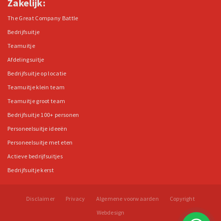
Zakelijk:
The Great Company Battle
Bedrijfsuitje
Teamuitje
Afdelingsuitje
Bedrijfsuitje op locatie
Teamuitje klein team
Teamuitje groot team
Bedrijfsuitje 100+ personen
Personeelsuitje ideeën
Personeelsuitje met eten
Actieve bedrijfsuitjes
Bedrijfsuitje kerst
Disclaimer
Privacy
Algemene voorwaarden
Copyright
Webdesign