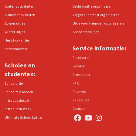
Buitenactiviteiten
Bedrijfsuitje organiseren
Binnenactiviteiten
Vrijgezellenfeest organiseren
Zomer uitjes
Uitje voor vrienden organiseren
Winter uitjes
Brabantse uitjes
Herfstvakantie
Service informatie:
Kerstvakantie
Reserveren
Scholen en
Betalen
studenten:
Annuleren
FAQ
Schooluitje
Reviews
Schoolreis ideeën
Vacatures
Introductiespel
Contact
Introductieweek
Ultimate School Battle