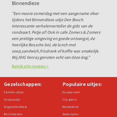
Binnendieze
"Een mooie zomerdag met een aangename sfeer
tijdens het Binnendieze uitje Den Bosch.
Interessante verhalenverteller de gids van de
rondvaart. Petje af! Ook in cafe Zomers & Zomers
een prettige omgeving en goede ontvangst, de
heerlijke Bossche bol, de lunch met
soep,sandwich,frisdrank of koffie was smakelijk.
Wij,KVG Venray genoten echt van deze dag."
Bekijk alle reviews >
Gezelschappen:
Populaire uitjes:
Familie-uitjes
Escape room
Groepsuitje
City game
Vrijgezellenfeest
Moorddiner
Bachelorette
Solex rijden