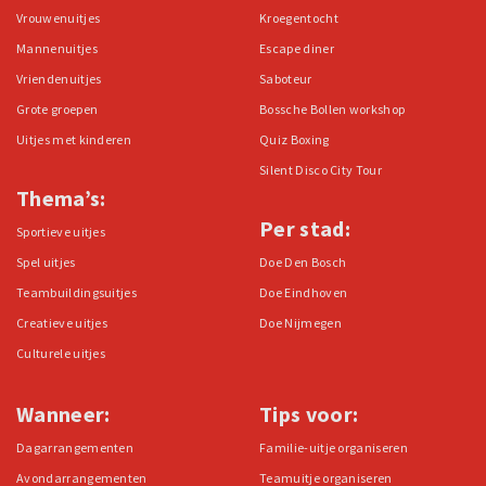
Vrouwenuitjes
Kroegentocht
Mannenuitjes
Escape diner
Vriendenuitjes
Saboteur
Grote groepen
Bossche Bollen workshop
Uitjes met kinderen
Quiz Boxing
Silent Disco City Tour
Thema’s:
Per stad:
Sportieve uitjes
Spel uitjes
Doe Den Bosch
Teambuildingsuitjes
Doe Eindhoven
Creatieve uitjes
Doe Nijmegen
Culturele uitjes
Wanneer:
Tips voor:
Dagarrangementen
Familie-uitje organiseren
Avondarrangementen
Teamuitje organiseren