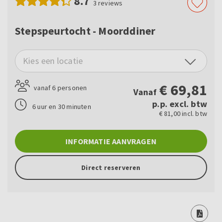
8.7
3
reviews
Stepspeurtocht - Moorddiner
Kies een locatie
€
69,81
vanaf 6 personen
Vanaf
p.p. excl. btw
6 uur en 30 minuten
€ 81,00 incl. btw
INFORMATIE AANVRAGEN
Direct reserveren