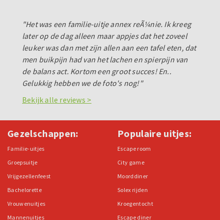
"Het was een familie-uitje annex reÃ¼nie. Ik kreeg
later op de dag alleen maar appjes dat het zoveel
leuker was dan met zijn allen aan een tafel eten, dat
men buikpijn had van het lachen en spierpijn van
de balans act. Kortom een groot succes! En..
Gelukkig hebben we de foto's nog!"
Bekijk alle reviews >
Gezelschappen:
Populaire uitjes:
Familie-uitjes
Escape room
Groepsuitje
City game
Vrijgezellenfeest
Moorddiner
Bachelorette
Solex rijden
Vrouwenuitjes
Kroegentocht
Mannenuitjes
Escape diner