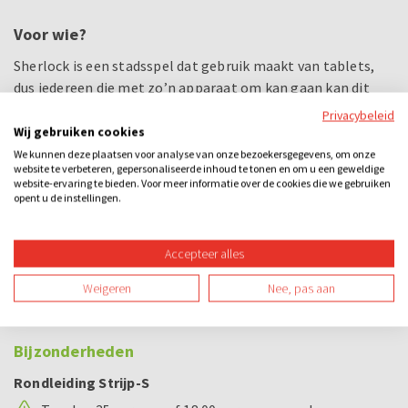
Voor wie?
Sherlock is een stadsspel dat gebruik maakt van tablets,
dus iedereen die met zo’n apparaat om kan gaan kan dit
spelen! Hou je van spanning, samenwerking en strategie?
Privacybeleid
Dan is dit spel echt iets voor jullie!
Wij gebruiken cookies
We kunnen deze plaatsen voor analyse van onze bezoekersgegevens, om onze
Bij dit uitje inbegrepen
website te verbeteren, gepersonaliseerde inhoud te tonen en om u een geweldige
website-ervaring te bieden. Voor meer informatie over de cookies die we gebruiken
Rondleiding Strijp-S met een professionele gids
opent u de instellingen.
Begeleiding tijdens het spel
Accepteer alles
Tablet per team
Weigeren
Nee, pas aan
Prijs voor het winnende team
Bijzonderheden
Rondleiding Strijp-S