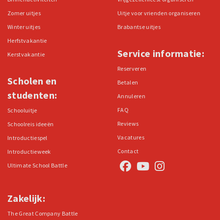
Zomer uitjes
Uitje voor vrienden organiseren
Winter uitjes
Brabantse uitjes
Herfstvakantie
Service informatie:
Kerstvakantie
Reserveren
Scholen en
Betalen
studenten:
Annuleren
FAQ
Schooluitje
Reviews
Schoolreis ideeën
Vacatures
Introductiespel
Contact
Introductieweek
Ultimate School Battle
Zakelijk:
The Great Company Battle