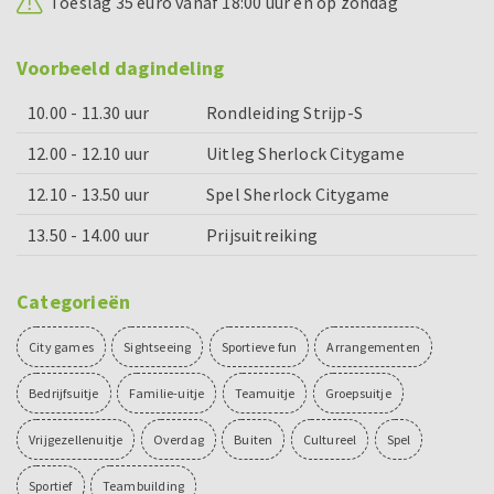
Toeslag 35 euro vanaf 18:00 uur en op zondag
Voorbeeld dagindeling
10.00 - 11.30 uur
Rondleiding Strijp-S
12.00 - 12.10 uur
Uitleg Sherlock Citygame
12.10 - 13.50 uur
Spel Sherlock Citygame
13.50 - 14.00 uur
Prijsuitreiking
Categorieën
City games
Sightseeing
Sportieve fun
Arrangementen
Bedrijfsuitje
Familie-uitje
Teamuitje
Groepsuitje
Vrijgezellenuitje
Overdag
Buiten
Cultureel
Spel
Sportief
Teambuilding