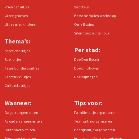
Vriendenuitjes
Saboteur
Grote groepen
Bossche Bollen workshop
Uitjes met kinderen
Quiz Boxing
Silent Disco City Tour
Thema’s:
Per stad:
Sportieve uitjes
Spel uitjes
Doe Den Bosch
Teambuildingsuitjes
Doe Eindhoven
Creatieve uitjes
Doe Nijmegen
Culturele uitjes
Wanneer:
Tips voor:
Dagarrangementen
Familie-uitje organiseren
Avondarrangementen
Teamuitje organiseren
Buitenactiviteiten
Bedrijfsuitje organiseren
Binnenactiviteiten
Vrijgezellenfeest organiseren