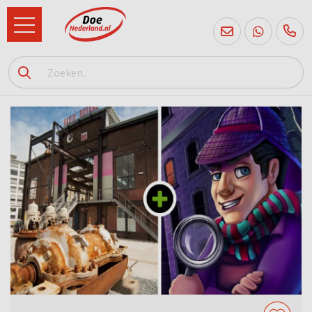
085
760
2556