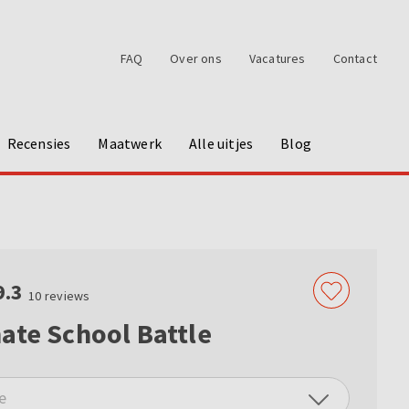
FAQ
Over ons
Vacatures
Contact
Recensies
Maatwerk
Alle uitjes
Blog
9.3
10
reviews
ate School Battle
e