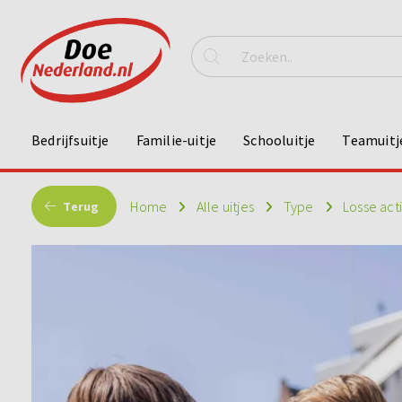
Bedrijfsuitje
Familie-uitje
Schooluitje
Teamuitj
Home
Alle uitjes
Type
Losse act
Terug