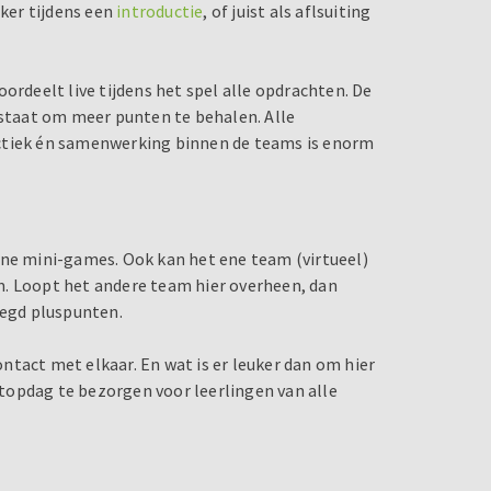
eker tijdens een
introductie
, of juist als aflsuiting
ordeelt live tijdens het spel alle opdrachten. De
tstaat om meer punten te behalen. Alle
actiek én samenwerking binnen de teams is enorm
ine mini-games. Ook kan het ene team (virtueel)
m. Loopt het andere team hier overheen, dan
legd pluspunten.
ntact met elkaar. En wat is er leuker dan om hier
topdag te bezorgen voor leerlingen van alle