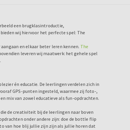
orbeeld een brugklasintroductie,
bieden wij hiervoor het perfecte spel: The
r aangaan en elkaar beter leren kennen.
The
 bovendien leveren wij maatwerk: het gehele spel
.
ezier én educatie. De leerlingen verdelen zich in
 vooraf GPS-punten ingesteld, waarmee zij foto-,
een mix van zowel educatieve als fun-opdrachten.
ie de creativiteit bij de leerlingen naar boven
opdrachten onder andere zijn: doe de bottle flip
an hoe blij jullie zijn zijn als jullie horen dat