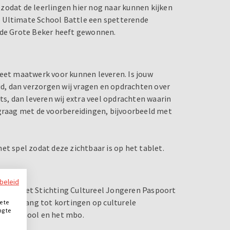
l zodat de leerlingen hier nog naar kunnen kijken
e Ultimate School Battle een spetterende
m de Grote Beker heeft gewonnen.
leet maatwerk voor kunnen leveren. Is jouw
, dan verzorgen wij vragen en opdrachten over
ts, dan leveren wij extra veel opdrachten waarin
 graag met de voorbereidingen, bijvoorbeeld met
et spel zodat deze zichtbaar is op het tablet.
ybeleid
rking met Stichting Cultureel Jongeren Paspoort
edt toegang tot kortingen op culturele
e te
ng te
bare school en het mbo.
.