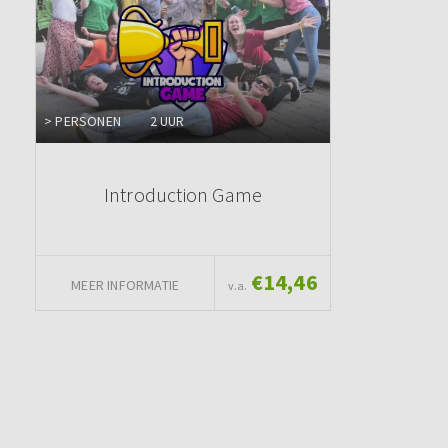
> PERSONEN
2 UUR
Introduction Game
€14,46
MEER INFORMATIE
v.a.