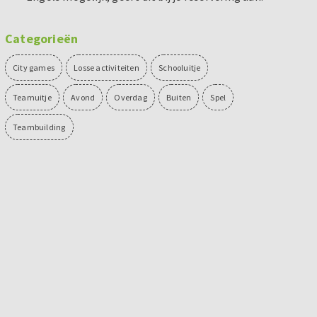
Categorieën
City games
Losse activiteiten
Schooluitje
Teamuitje
Avond
Overdag
Buiten
Spel
Teambuilding