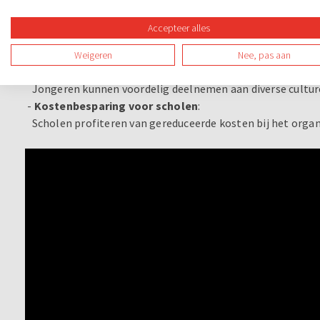
Voordelen van de CJP-pas
Accepteer alles
De CJP-pas biedt verschillende voordelen:
Weigeren
Nee, pas aan
-
Toegang tot kortingen op evenementen en activiteite
Jongeren kunnen voordelig deelnemen aan diverse culturel
-
Kostenbesparing voor scholen
:
Scholen profiteren van gereduceerde kosten bij het organi