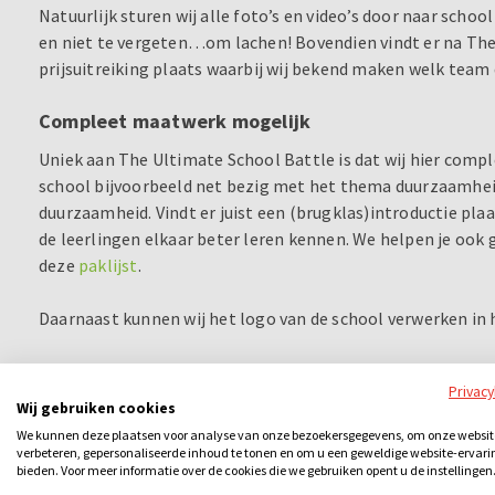
Natuurlijk sturen wij alle foto’s en video’s door naar schoo
en niet te vergeten…om lachen! Bovendien vindt er na Th
prijsuitreiking plaats waarbij wij bekend maken welk tea
Compleet maatwerk mogelijk
Uniek aan The Ultimate School Battle is dat wij hier comp
school bijvoorbeeld net bezig met het thema duurzaamheid
duurzaamheid. Vindt er juist een (brugklas)introductie plaa
de leerlingen elkaar beter leren kennen. We helpen je ook
deze
paklijst
.
Daarnaast kunnen wij het logo van de school verwerken in h
Wat is de CJP-pas?
Privac
De CJP-pas is een kortingspas van de overheid in samenwe
Wij gebruiken cookies
(CJP) voor jongeren tussen de 12 en 30 jaar. De CJP-pas bi
We kunnen deze plaatsen voor analyse van onze bezoekersgegevens, om onze websit
verbeteren, gepersonaliseerde inhoud te tonen en om u een geweldige website-ervari
evenementen en activiteiten voor leerlingen op de middel
bieden. Voor meer informatie over de cookies die we gebruiken opent u de instellingen