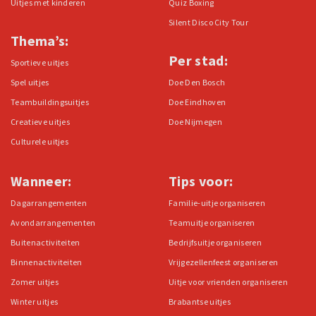
Uitjes met kinderen
Quiz Boxing
Silent Disco City Tour
Thema’s:
Per stad:
Sportieve uitjes
Spel uitjes
Doe Den Bosch
Teambuildingsuitjes
Doe Eindhoven
Creatieve uitjes
Doe Nijmegen
Culturele uitjes
Wanneer:
Tips voor:
Dagarrangementen
Familie-uitje organiseren
Avondarrangementen
Teamuitje organiseren
Buitenactiviteiten
Bedrijfsuitje organiseren
Binnenactiviteiten
Vrijgezellenfeest organiseren
Zomer uitjes
Uitje voor vrienden organiseren
Winter uitjes
Brabantse uitjes