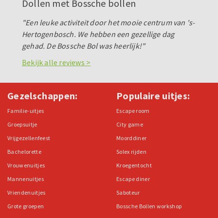
Dollen met Bossche bollen
"Een leuke activiteit door het mooie centrum van 's-
Hertogenbosch. We hebben een gezellige dag
gehad. De Bossche Bol was heerlijk!"
Bekijk alle reviews >
Gezelschappen:
Populaire uitjes:
Familie-uitjes
Escape room
Groepsuitje
City game
Vrijgezellenfeest
Moorddiner
Bachelorette
Solex rijden
Vrouwenuitjes
Kroegentocht
Mannenuitjes
Escape diner
Vriendenuitjes
Saboteur
Grote groepen
Bossche Bollen workshop