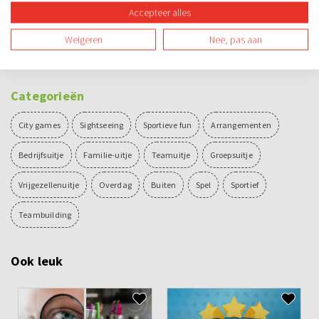
14.30 - 14.45 uur
Uitleg Party & Co
Accepteer alles
14.45 - 17.00 uur
Spel Party & Co
Weigeren
Nee, pas aan
17.00 - 17.30 uur
Prijsuitreiking incl. consumptie
Categorieën
City games
Sightseeing
Sportieve fun
Arrangementen
Bedrijfsuitje
Familie-uitje
Teamuitje
Groepsuitje
Vrijgezellenuitje
Overdag
Buiten
Spel
Sportief
Teambuilding
Ook leuk