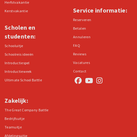
Herfstvakantie
Service informatie:
Kerstvakantie
Reserveren
Scholen en
Betalen
studenten:
Annuleren
FAQ
Schooluitje
Reviews
Schoolreis ideeën
Vacatures
Introductiespel
Contact
Introductieweek
Ultimate School Battle
Zakelijk:
The Great Company Battle
Bedrijfsuitje
Teamuitje
Afdelingsuitje