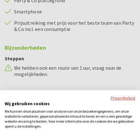
Party & Co plattegrond
Smartphone
Prijsuitreiking met prijs voor het beste team van Party
& Co incl. een consumptie
Bijzonderheden
Steppen
We hebben ook een route van 1 uur, vraag naar de
mogelijkheden.
Voorbeeld dagindeling
Privacybeleid
Wij gebruiken cookies
11.00 - 11.15 uur
Uitleg Steppen
We kunnen deze plaatsen voor analyse van onze bezoekersgegevens, om onze
website te verbeteren, gepersonaliseerde inhoud te tonen en om u een geweldige
11.15 - 13.00 uur
Steppen
website-ervaring te bieden. Voor meer informatie over de cookies die we gebruiken
opent u de instellingen.
13.15 - 14.15 uur
Lunch