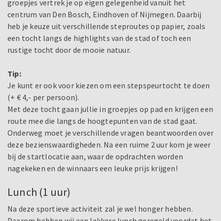
groepjes vertrek je op eigen gelegenheid vanuit het
centrum van Den Bosch, Eindhoven of Nijmegen. Daarbij
heb je keuze uit verschillende steproutes op papier, zoals
een tocht langs de highlights van de stad of toch een
rustige tocht door de mooie natuur.
Tip:
Je kunt er ook voor kiezen om een stepspeurtocht te doen
(+ € 4,- per persoon).
Met deze tocht gaan jullie in groepjes op pad en krijgen een
route mee die langs de hoogtepunten van de stad gaat.
Onderweg moet je verschillende vragen beantwoorden over
deze bezienswaardigheden. Na een ruime 2 uur kom je weer
bij de startlocatie aan, waar de opdrachten worden
nagekeken en de winnaars een leuke prijs krijgen!
Lunch (1 uur)
Na deze sportieve activiteit zal je wel honger hebben.
Daarom hebben wij een lekkere lunch geregeld voordat het