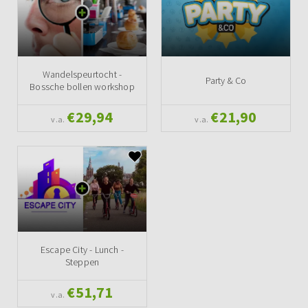
Wandelspeurtocht -
Party & Co
Bossche bollen workshop
€29,94
€21,90
v.a.
v.a.
Escape City - Lunch -
Steppen
€51,71
v.a.