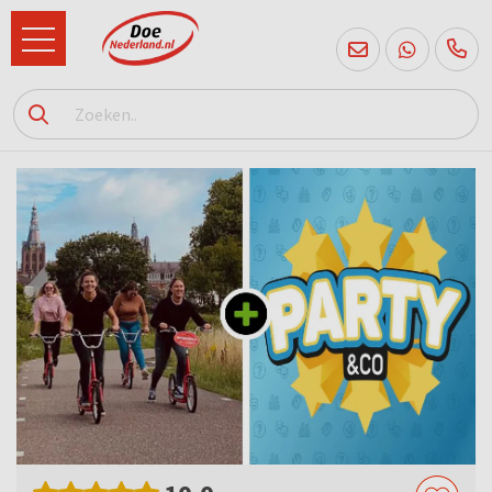
085
760
2556