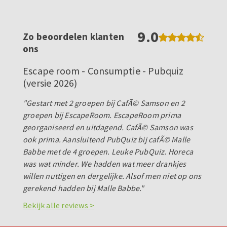
9.0
Zo beoordelen klanten
ons
Escape room - Consumptie - Pubquiz
(versie 2026)
"Gestart met 2 groepen bij CafÃ© Samson en 2
groepen bij EscapeRoom. EscapeRoom prima
georganiseerd en uitdagend. CafÃ© Samson was
ook prima. Aansluitend PubQuiz bij cafÃ© Malle
Babbe met de 4 groepen. Leuke PubQuiz. Horeca
was wat minder. We hadden wat meer drankjes
willen nuttigen en dergelijke. Alsof men niet op ons
gerekend hadden bij Malle Babbe."
Bekijk alle reviews >