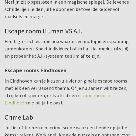
Merlijn zit opgesloten in een magische spiegel. De levende
schilderijen leiden jullie door een betoverde kelder vol
raadsels en magie.
Escape room Human VS A.I.
Een high-tech escape box waarin technologie en spanning
samenkomen. Speel individueel of in battle-modus (4 vs 4)
en probeer het A.I.-systeem te slim af te zijn.
Escape rooms Eindhoven
In Eindhoven kun je kiezen uit vier originele escape rooms
met elk een verrassend thema. Of je nu samen wilt reizen,
strijden of speuren, er is altijd een
escape room in
Eindhoven
die bij jullie past.
Crime Lab
Jullie infiltreren een crime scene waar een bende op jullie
komst rekent. Werk snel, kraak de puzzels en ontsnap voor