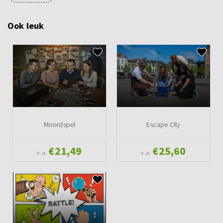
Ook leuk
Moordspel
Escape City
€21,49
€25,60
v.a.
v.a.