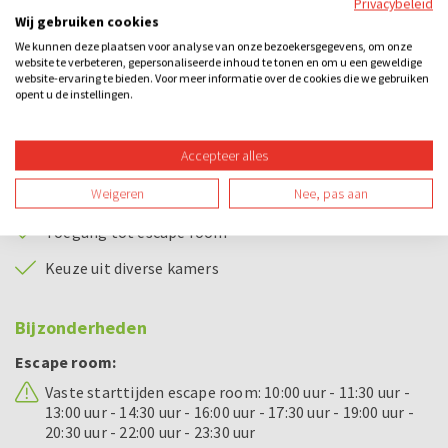
Privacybeleid
spelen.
Wij gebruiken cookies
We kunnen deze plaatsen voor analyse van onze bezoekersgegevens, om onze
Breid het uitje uit met een diner, borrel of extra activiteit
website te verbeteren, gepersonaliseerde inhoud te tonen en om u een geweldige
website-ervaring te bieden. Voor meer informatie over de cookies die we gebruiken
zoals een quiz of citygame, ideaal als je een compleet
opent u de instellingen.
bedrijfsuitje wilt boeken of een escape room met eten
zoekt. Vraag vrijblijvend een offerte aan en neem bij vragen
Accepteer alles
contact
met ons op.
Bij dit uitje inbegrepen
Weigeren
Nee, pas aan
Toegang tot escape room
Keuze uit diverse kamers
Bijzonderheden
Escape room:
Vaste starttijden escape room: 10:00 uur - 11:30 uur -
13:00 uur - 14:30 uur - 16:00 uur - 17:30 uur - 19:00 uur -
20:30 uur - 22:00 uur - 23:30 uur