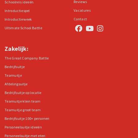
Reviews
Schoolreis ideeën
Vacatures
Introductiespel
Contact
Introductieweek
Ultimate School Battle
Zakelijk:
The Great Company Battle
Bedrijfsuitje
Teamuitje
Afdelingsuitje
Bedrijfsuitje op locatie
Teamuitje klein team
Teamuitje groot team
Bedrijfsuitje 100+ personen
Personeelsuitje ideeën
Personeelsuitje met eten