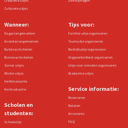
Creatieve uitjes
Doe Nijmegen
Culturele uitjes
Wanneer:
Tips voor:
Dagarrangementen
Familie-uitje organiseren
Avondarrangementen
Teamuitje organiseren
Buitenactiviteiten
Bedrijfsuitje organiseren
Binnenactiviteiten
Vrijgezellenfeest organiseren
Zomer uitjes
Uitje voor vrienden organiseren
Winter uitjes
Brabantse uitjes
Herfstvakantie
Service informatie:
Kerstvakantie
Reserveren
Scholen en
Betalen
studenten:
Annuleren
FAQ
Schooluitje