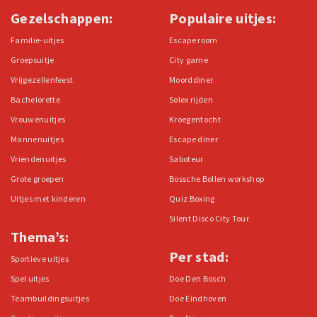
Gezelschappen:
Populaire uitjes:
Familie-uitjes
Escape room
Groepsuitje
City game
Vrijgezellenfeest
Moorddiner
Bachelorette
Solex rijden
Vrouwenuitjes
Kroegentocht
Mannenuitjes
Escape diner
Vriendenuitjes
Saboteur
Grote groepen
Bossche Bollen workshop
Uitjes met kinderen
Quiz Boxing
Silent Disco City Tour
Thema’s:
Per stad:
Sportieve uitjes
Spel uitjes
Doe Den Bosch
Teambuildingsuitjes
Doe Eindhoven