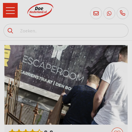
085
760
2556