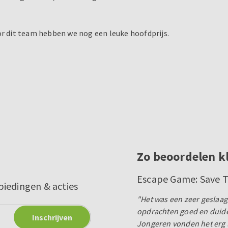
or dit team hebben we nog een leuke hoofdprijs.
Zo beoordelen k
Escape Game: Save 
biedingen & acties
"Het was een zeer geslaagd
opdrachten goed en duidel
Jongeren vonden het erg l