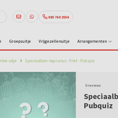
085 760 2556
e
Groepsuitje
Vrijgezellenuitje
Arrangementen
milie-uitje
Speciaalbier-tapcursus - Friet - Pubquiz
0
reviews
Speciaalbi
Pubquiz