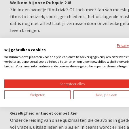
Welkom bij onze Pubquiz 2.0!
Zin in een avondje filmtrivia? Of toch meer fan van meesl
films tot muziek, sport, geschiedenis, het uitdagende ma
dat is nog niet alles! Laat je verrassen door onze leuke ge
leven brengen.
Maar er is meer! Doe mee aan onze spannende paardenrace,
Privac
Wij gebruiken cookies
hoger/lager vragen. Tijdens de Pubquiz maak je gebruik van
We kunnen deze plaatsen voor analyse van onze bezoekersgegevens, om onze websit
meerkeuzevragen en bewijs je wie de snelste drukker is.
verbeteren, gepersonaliseerde inhoud te tonen en om u een geweldige website-ervari
En natuurlijk, tussendoor houden we de tussenstand bij om 
bieden. Voor meer informatie over de cookies die we gebruiken opent u de instellingen
Actie en plezier!
Accepteer alles
Tijdens onze doe-opdrachten is plezier gegarandeerd. St
enthousiaste huisvriend Harry thema's uit te beelden. En w
Weigeren
Nee, pas aan
liggen verboden woorden op de loer!
Gezelligheid ontmoet competitie!
Onder de leiding van onze quizmaster, die de avond in goede
vol vragen, uitdagingen en plezier. In teams wordt er niet