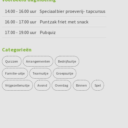
14.00 - 16.00 uur
Speciaalbier proeverij- tapcursus
16.00 - 17.00 uur
Puntzak friet met snack
17.00 - 19.00 uur
Pubquiz
Categorieën
Quizzen
Arrangementen
Bedrijfsuitje
Familie-uitje
Teamuitje
Groepsuitje
Vrijgezellenuitje
Avond
Overdag
Binnen
Spel