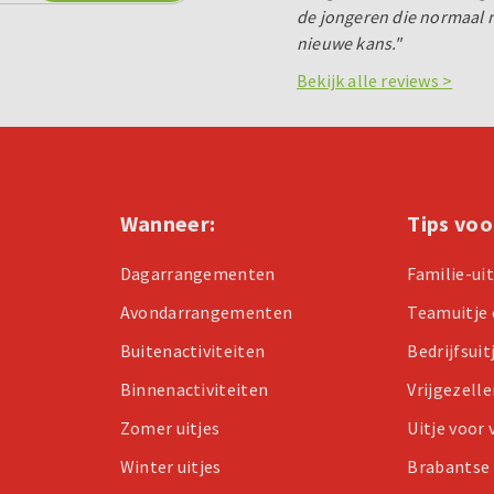
de jongeren die normaal n
nieuwe kans."
Bekijk alle reviews >
Wanneer:
Tips voo
Dagarrangementen
Familie-ui
Avondarrangementen
Teamuitje 
Buitenactiviteiten
Bedrijfsuit
Binnenactiviteiten
Vrijgezell
Zomer uitjes
Uitje voor
Winter uitjes
Brabantse 