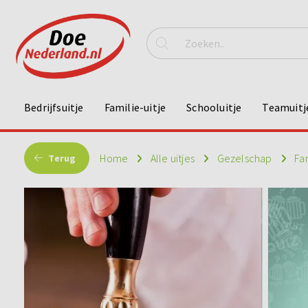
Bedrijfsuitje
Familie-uitje
Schooluitje
Teamuitj
Home
Alle uitjes
Gezelschap
Fa
Terug