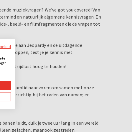
epende muziekvragen? We've got you covered! Van
stermind en natuurlijk algemene kennisvragen. En
luids-, beeld- en filmfragmenten die de vragen tot
 waag je aan Jeopardy en de uitdagende
ybeleid
 quizknoppen, test je je kennis met
e te
ng te
jullie strijdlust hoog te houden!
.
uur een teamlid naar voren om samen met onze
ees voorzichtig bij het raden van namen; er
 banen leidt, duik je twee uur lang in een wereld
 alleen gelachen, maar ook gestreden.