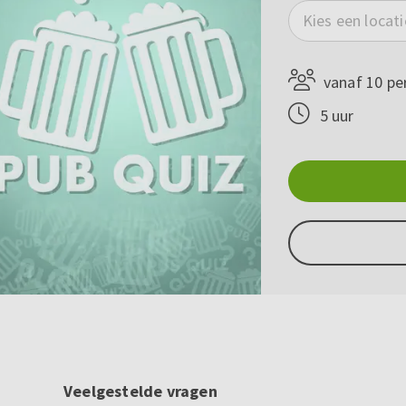
Kies een locati
vanaf 10 pe
5 uur
Veelgestelde vragen