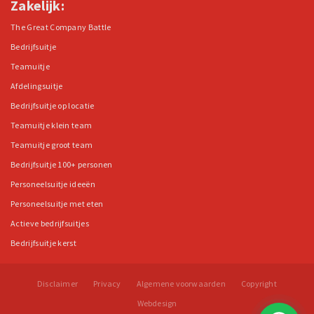
Zakelijk:
The Great Company Battle
Bedrijfsuitje
Teamuitje
Afdelingsuitje
Bedrijfsuitje op locatie
Teamuitje klein team
Teamuitje groot team
Bedrijfsuitje 100+ personen
Personeelsuitje ideeën
Personeelsuitje met eten
Actieve bedrijfsuitjes
Bedrijfsuitje kerst
Disclaimer
Privacy
Algemene voorwaarden
Copyright
Webdesign