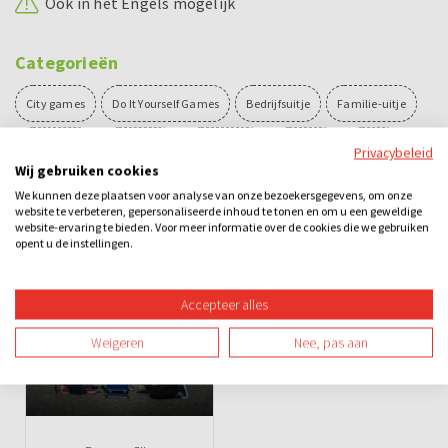
Ook in het Engels mogelijk
Categorieën
City games
Do It Yourself Games
Bedrijfsuitje
Familie-uitje
Schooluitje
Teamuitje
Groepsuitje
Overdag
Buiten
Privacybeleid
Wij gebruiken cookies
Spel
Sportief
We kunnen deze plaatsen voor analyse van onze bezoekersgegevens, om onze
website te verbeteren, gepersonaliseerde inhoud te tonen en om u een geweldige
website-ervaring te bieden. Voor meer informatie over de cookies die we gebruiken
opent u de instellingen.
Ook leuk
Accepteer alles
Weigeren
Nee, pas aan