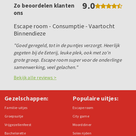
9.0
Zo beoordelen klanten
ons
Escape room - Consumptie - Vaartocht
Binnendieze
"Goed geregeld, tot in de puntjes verzorgt. Heerlijk
gegeten bij de Eeterij, leuke plek, ook met zo'n
grote groep. Escape room super voor de onderlinge
samenwerking, veel gelachen."
Bekijk alle reviews >
Gezelschappen:
Populaire uitjes:
Familie-uitjes
Escape room
Groepsuitje
City game
Vrijgezellenfeest
Moorddiner
Bachelorette
Solex rijden