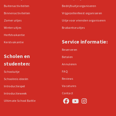
Buitenactiviteiten
Bedrijfsuitje organiseren
Binnenactiviteiten
Vrijgezellenfeest organiseren
Zomer uitjes
Uitje voor vrienden organiseren
Winter uitjes
Brabantse uitjes
Herfstvakantie
Service informatie:
Kerstvakantie
Reserveren
Scholen en
Betalen
studenten:
Annuleren
FAQ
Schooluitje
Reviews
Schoolreis ideeën
Vacatures
Introductiespel
Contact
Introductieweek
Ultimate School Battle