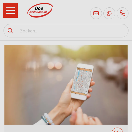
085
760
2556