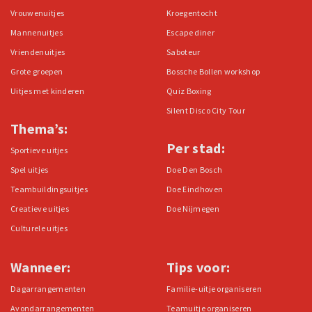
Vrouwenuitjes
Kroegentocht
Mannenuitjes
Escape diner
Vriendenuitjes
Saboteur
Grote groepen
Bossche Bollen workshop
Uitjes met kinderen
Quiz Boxing
Silent Disco City Tour
Thema’s:
Per stad:
Sportieve uitjes
Spel uitjes
Doe Den Bosch
Teambuildingsuitjes
Doe Eindhoven
Creatieve uitjes
Doe Nijmegen
Culturele uitjes
Wanneer:
Tips voor:
Dagarrangementen
Familie-uitje organiseren
Avondarrangementen
Teamuitje organiseren