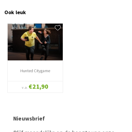
Ook leuk
Hunted Citygame
€21,90
v.a.
Nieuwsbrief