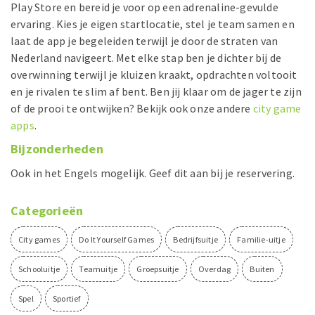
Play Store en bereid je voor op een adrenaline-gevulde
ervaring. Kies je eigen startlocatie, stel je team samen en
laat de app je begeleiden terwijl je door de straten van
Nederland navigeert. Met elke stap ben je dichter bij de
overwinning terwijl je kluizen kraakt, opdrachten voltooit
en je rivalen te slim af bent. Ben jij klaar om de jager te zijn
of de prooi te ontwijken? Bekijk ook onze andere
city game
apps
.
Bijzonderheden
Ook in het Engels mogelijk. Geef dit aan bij je reservering.
Categorieën
City games
Do It Yourself Games
Bedrijfsuitje
Familie-uitje
Schooluitje
Teamuitje
Groepsuitje
Overdag
Buiten
Spel
Sportief