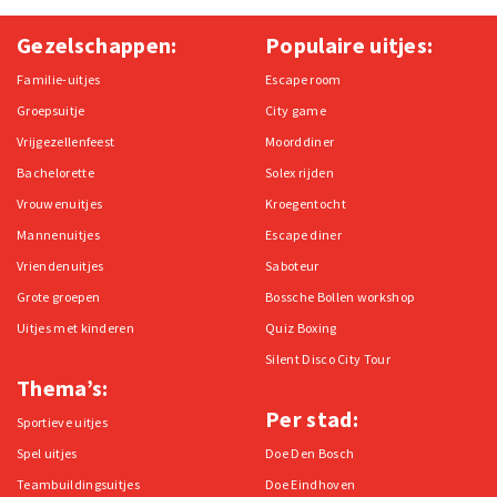
Gezelschappen:
Populaire uitjes:
Familie-uitjes
Escape room
Groepsuitje
City game
Vrijgezellenfeest
Moorddiner
Bachelorette
Solex rijden
Vrouwenuitjes
Kroegentocht
Mannenuitjes
Escape diner
Vriendenuitjes
Saboteur
Grote groepen
Bossche Bollen workshop
Uitjes met kinderen
Quiz Boxing
Silent Disco City Tour
Thema’s:
Per stad:
Sportieve uitjes
Spel uitjes
Doe Den Bosch
Teambuildingsuitjes
Doe Eindhoven