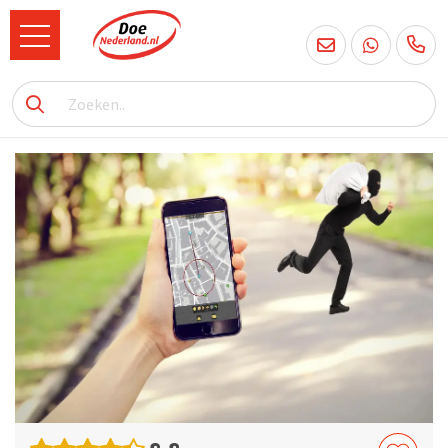
085
760
2556