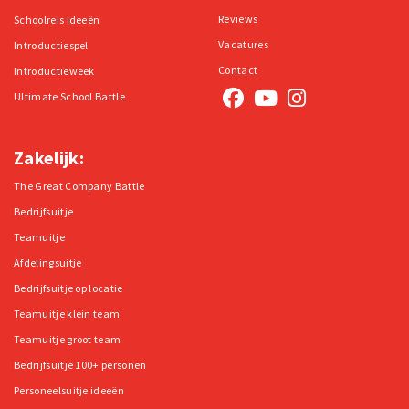
Reviews
Schoolreis ideeën
Vacatures
Introductiespel
Contact
Introductieweek
Ultimate School Battle
Zakelijk:
The Great Company Battle
Bedrijfsuitje
Teamuitje
Afdelingsuitje
Bedrijfsuitje op locatie
Teamuitje klein team
Teamuitje groot team
Bedrijfsuitje 100+ personen
Personeelsuitje ideeën