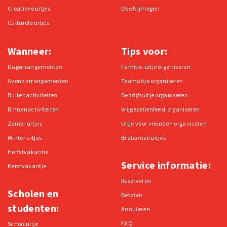
Creatieve uitjes
Doe Nijmegen
Culturele uitjes
Wanneer:
Tips voor:
Dagarrangementen
Familie-uitje organiseren
Avondarrangementen
Teamuitje organiseren
Buitenactiviteiten
Bedrijfsuitje organiseren
Binnenactiviteiten
Vrijgezellenfeest organiseren
Zomer uitjes
Uitje voor vrienden organiseren
Winter uitjes
Brabantse uitjes
Herfstvakantie
Service informatie:
Kerstvakantie
Reserveren
Scholen en
Betalen
studenten:
Annuleren
FAQ
Schooluitje