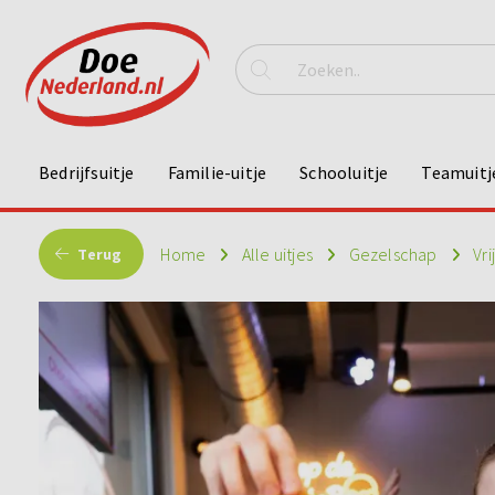
Bedrijfsuitje
Familie-uitje
Schooluitje
Teamuitj
Home
Alle uitjes
Gezelschap
Vri
Terug