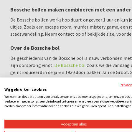
Bossche bollen maken combineren met een ander 
De Bossche bollen workshop duurt ongeveer 1 uur en kun 
uitjes. Zoals een escape room, murder mistery game, een 
stadswandeling. Neem contact op of bekijk de site, voor d
Over de Bossche bol
De geschiedenis van de Bossche bol is nauw verbonden me
zijn oorsprong vindt.
De Bossche bol
zoals we die vandaag 
geïntroduceerd in de jaren 1930 door bakker Jan de Groot. S
dessert en een ware specialiteit van de stad.
Privac
Wij gebruiken cookies
We kunnen deze plaatsen voor analyse van onze bezoekersgegevens, om onze websit
verbeteren, gepersonaliseerde inhoud te tonen en om u een geweldige website-ervari
bieden. Voor meer informatie over de cookies die we gebruiken opent u de instellingen
Accepteer alles