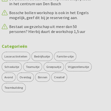
in het centrum van Den Bosch
Bossche bollen workshop is ook in het Engels
mogelijk, geef dit bij je reservering aan.
Bestaat uw gezelschap uit meer dan 50
personen? Hierbij duurt de workshop 1,5 uur
Categorieën
Losse activiteiten
Bedrijfsuitje
Familie-uitje
Schooluitje
Teamuitje
Groepsuitje
Vrijgezellenuitje
Avond
Overdag
Binnen
Creatief
Teambuilding