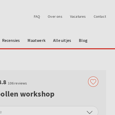
FAQ
Over ons
Vacatures
Contact
Recensies
Maatwerk
Alle uitjes
Blog
8.8
106
reviews
bollen workshop
e