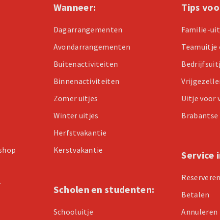
Wanneer:
Tips voo
Dagarrangementen
Familie-ui
Avondarrangementen
Teamuitje 
Buitenactiviteiten
Bedrijfsuit
Binnenactiviteiten
Vrijgezell
Zomer uitjes
Uitje voor
Winter uitjes
Brabantse 
Herfstvakantie
kshop
Kerstvakantie
Service 
Reservere
r
Scholen en studenten:
Betalen
Schooluitje
Annuleren