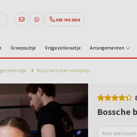
085 760 2556
e
Groepsuitje
Vrijgezellenuitje
Arrangementen
jgezellenuitje
Bossche bollen workshop
Bossche 
Kies een locati