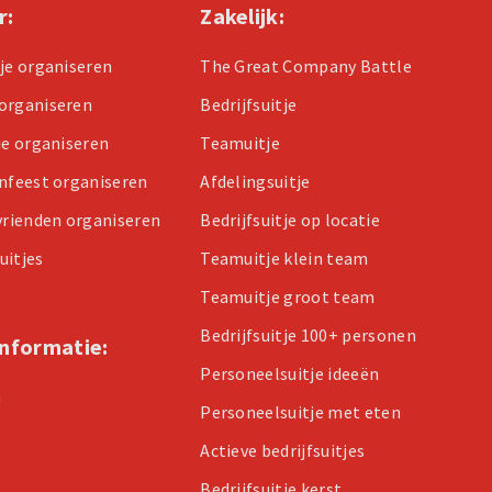
r:
Zakelijk:
tje organiseren
The Great Company Battle
organiseren
Bedrijfsuitje
je organiseren
Teamuitje
enfeest organiseren
Afdelingsuitje
 vrienden organiseren
Bedrijfsuitje op locatie
uitjes
Teamuitje klein team
Teamuitje groot team
Bedrijfsuitje 100+ personen
informatie:
Personeelsuitje ideeën
n
Personeelsuitje met eten
Actieve bedrijfsuitjes
Bedrijfsuitje kerst