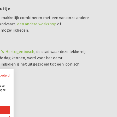
uitje
je makkelijk combineren met een van onze andere
rondvaart,
een andere workshop
of
e mogelijkheden.
t
's-Hertogenbosch
, de stad waar deze lekkernij
de dag kennen, werd voor het eerst
indsdien is het uitgegroeid tot een iconisch
ybeleid
e te
ng te
.