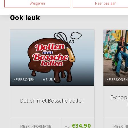
Weigeren
Nee, pas aan
Ook leuk
> PERSONEN
± 3 UUR
> PERSONEN
E-chopp
Dollen met Bossche bollen
€34,90
MEER INFORMATIE
MEER IN
v.a.