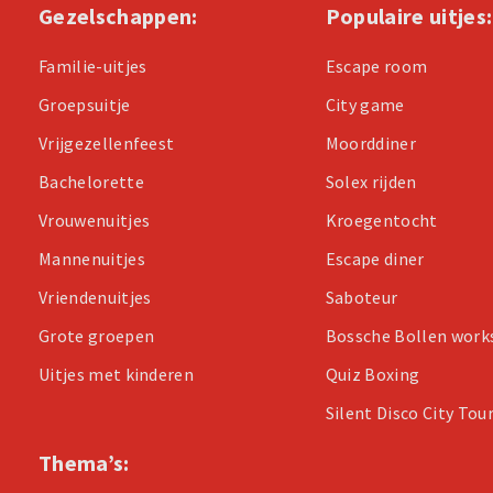
Gezelschappen:
Populaire uitjes:
Familie-uitjes
Escape room
Groepsuitje
City game
Vrijgezellenfeest
Moorddiner
Bachelorette
Solex rijden
Vrouwenuitjes
Kroegentocht
Mannenuitjes
Escape diner
Vriendenuitjes
Saboteur
Grote groepen
Bossche Bollen wor
Uitjes met kinderen
Quiz Boxing
Silent Disco City Tou
Thema’s: