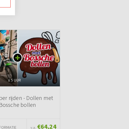
± 5 UUR
er rijden - Dollen met
Bossche bollen
€64,24
FORMATIE
v.a.