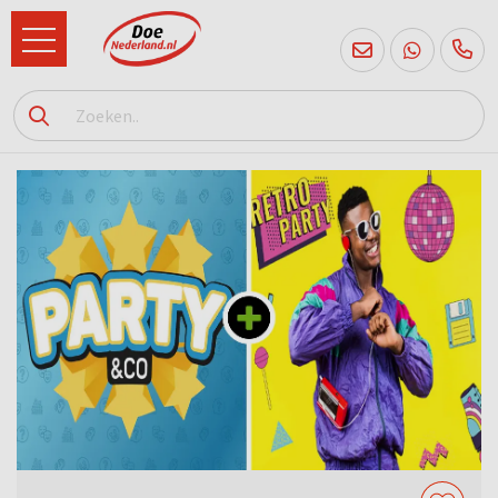
085
760
2556