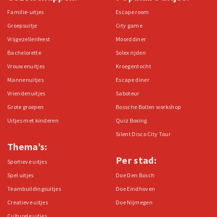
Familie-uitjes
Escape room
Groepsuitje
City game
Vrijgezellenfeest
Moorddiner
Bachelorette
Solex rijden
Vrouwenuitjes
Kroegentocht
Mannenuitjes
Escape diner
Vriendenuitjes
Saboteur
Grote groepen
Bossche Bollen workshop
Uitjes met kinderen
Quiz Boxing
Silent Disco City Tour
Thema’s:
Per stad:
Sportieve uitjes
Spel uitjes
Doe Den Bosch
Teambuildingsuitjes
Doe Eindhoven
Creatieve uitjes
Doe Nijmegen
Culturele uitjes