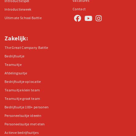
Vacatures
Introductiespel
Contact
Introductieweek
Ultimate School Battle
Zakelijk:
The Great Company Battle
Bedrijfsuitje
Teamuitje
Afdelingsuitje
Bedrijfsuitje op locatie
Teamuitje klein team
Teamuitje groot team
Bedrijfsuitje 100+ personen
Personeelsuitje ideeën
Personeelsuitje met eten
Actieve bedrijfsuitjes