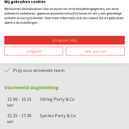
Wij gebruiken cookies
Consumptie tijdens prijsuitreiking
We kunnen deze plaatsen voor analyse van onze bezoekersgegevens, om onze
website te verbeteren, gepersonaliseerde inhoud te tonen en om u een geweldige
Driegangendiner (Nijmegen en Eindhoven)
website-ervaring te bieden. Voor meer informatie over de cookies die we gebruiken
opent u de instellingen.
Puntzak friet met snack (Den Bosch)
Enthousiaste quizmaster
Accepteer alles
Interactieve quizknoppen
Weigeren
Nee, pas aan
Heerlijke deuntjes uit de jaren 80's, 90's en 00's
Prijs voor winnende team
Voorbeeld dagindeling
15.00 - 15.15
Uitleg Party & Co
uur
15.15 - 17.30
Spelen Party & Co
uur