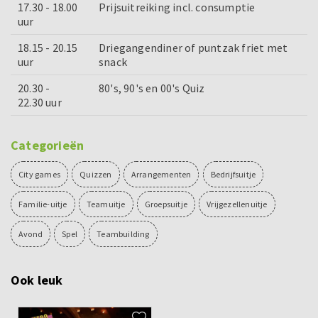
17.30 - 18.00
Prijsuitreiking incl. consumptie
uur
18.15 - 20.15
Driegangendiner of puntzak friet met
uur
snack
20.30 -
80's, 90's en 00's Quiz
22.30 uur
Categorieën
City games
Quizzen
Arrangementen
Bedrijfsuitje
Familie-uitje
Teamuitje
Groepsuitje
Vrijgezellenuitje
Avond
Spel
Teambuilding
Ook leuk