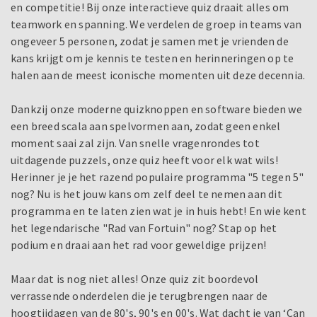
en competitie! Bij onze interactieve quiz draait alles om
teamwork en spanning. We verdelen de groep in teams van
ongeveer 5 personen, zodat je samen met je vrienden de
kans krijgt om je kennis te testen en herinneringen op te
halen aan de meest iconische momenten uit deze decennia.
Dankzij onze moderne quizknoppen en software bieden we
een breed scala aan spelvormen aan, zodat geen enkel
moment saai zal zijn. Van snelle vragenrondes tot
uitdagende puzzels, onze quiz heeft voor elk wat wils!
Herinner je je het razend populaire programma "5 tegen 5"
nog? Nu is het jouw kans om zelf deel te nemen aan dit
programma en te laten zien wat je in huis hebt! En wie kent
het legendarische "Rad van Fortuin" nog? Stap op het
podium en draai aan het rad voor geweldige prijzen!
Maar dat is nog niet alles! Onze quiz zit boordevol
verrassende onderdelen die je terugbrengen naar de
hoogtijdagen van de 80's, 90's en 00's. Wat dacht je van ‘Can