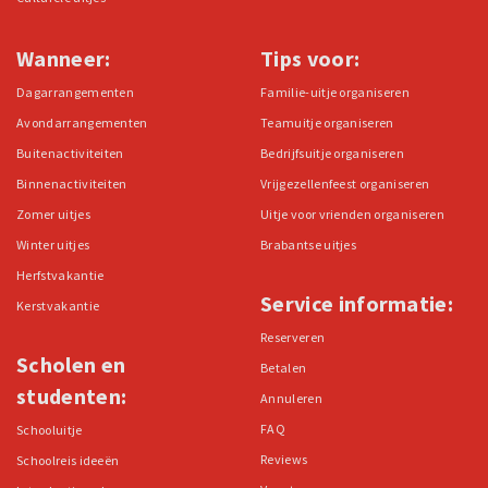
Wanneer:
Tips voor:
Dagarrangementen
Familie-uitje organiseren
Avondarrangementen
Teamuitje organiseren
Buitenactiviteiten
Bedrijfsuitje organiseren
Binnenactiviteiten
Vrijgezellenfeest organiseren
Zomer uitjes
Uitje voor vrienden organiseren
Winter uitjes
Brabantse uitjes
Herfstvakantie
Service informatie:
Kerstvakantie
Reserveren
Scholen en
Betalen
studenten:
Annuleren
FAQ
Schooluitje
Reviews
Schoolreis ideeën