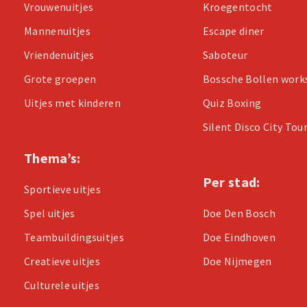
Vrouwenuitjes
Kroegentocht
Mannenuitjes
Escape diner
Vriendenuitjes
Saboteur
Grote groepen
Bossche Bollen wor
Uitjes met kinderen
Quiz Boxing
Silent Disco City Tou
Thema’s:
Per stad:
Sportieve uitjes
Spel uitjes
Doe Den Bosch
Teambuildingsuitjes
Doe Eindhoven
Creatieve uitjes
Doe Nijmegen
Culturele uitjes