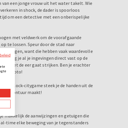
am van een jonge vrouw uit het water takelt. Wie
rkeren in shock, de dader is spoorloos
tijd om een detective met een onberispelijke
ermogen met veldwerk om de voorafgaande
op te lossen. Speur door de stad naar
n getuigen, want die hebben vaak waardevolle
ybeleid
east, leg je al je ingevingen direct vast op de
ctive met de eer gaat strijken. Ben je erachter
e te
 hoe? Foto!
ng te
.
e Sherlock-citygame steek je de handen uit de
e een avontuur maakt!
 je makkelijk de aanwijzingen en getuigen die
n real-time elke beweging van je tegenstanders