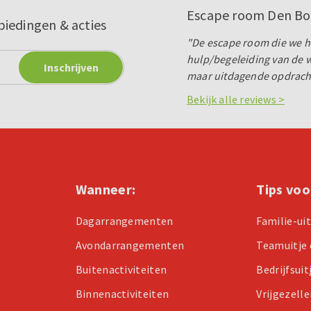
Escape room Den Bo
biedingen & acties
"De escape room die we 
hulp/begeleiding van de 
maar uitdagende opdracht.
Bekijk alle reviews >
Wanneer:
Tips voo
Dagarrangementen
Familie-ui
Avondarrangementen
Teamuitje 
Buitenactiviteiten
Bedrijfsuit
Binnenactiviteiten
Vrijgezell