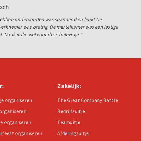
sch
hebben ondervonden was spannend en leuk! De
werknemer was prettig. De martelkamer was een lastige
 Dank jullie wel voor deze beleving! "
r:
Zakelijk:
tje organiseren
The Great Company Battle
organiseren
Bedrijfsuitje
je organiseren
Teamuitje
enfeest organiseren
Afdelingsuitje