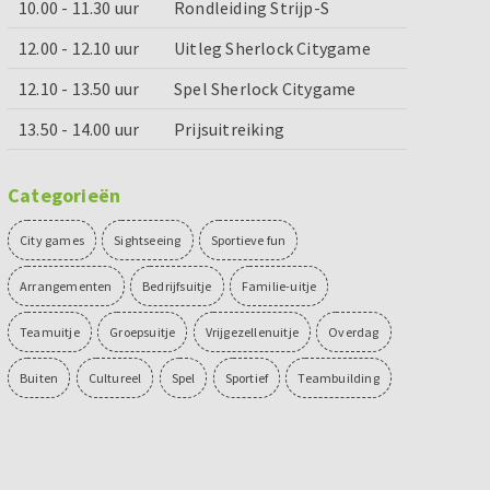
10.00 - 11.30 uur
Rondleiding Strijp-S
12.00 - 12.10 uur
Uitleg Sherlock Citygame
12.10 - 13.50 uur
Spel Sherlock Citygame
13.50 - 14.00 uur
Prijsuitreiking
Categorieën
City games
Sightseeing
Sportieve fun
Arrangementen
Bedrijfsuitje
Familie-uitje
Teamuitje
Groepsuitje
Vrijgezellenuitje
Overdag
Buiten
Cultureel
Spel
Sportief
Teambuilding