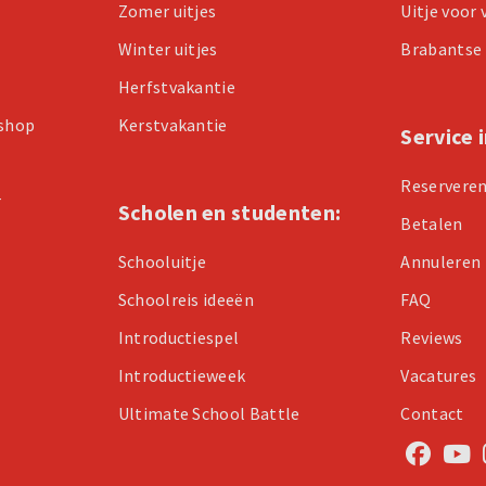
Zomer uitjes
Uitje voor
Winter uitjes
Brabantse 
Herfstvakantie
kshop
Kerstvakantie
Service 
Reservere
r
Scholen en studenten:
Betalen
Schooluitje
Annuleren
Schoolreis ideeën
FAQ
Introductiespel
Reviews
Introductieweek
Vacatures
Ultimate School Battle
Contact