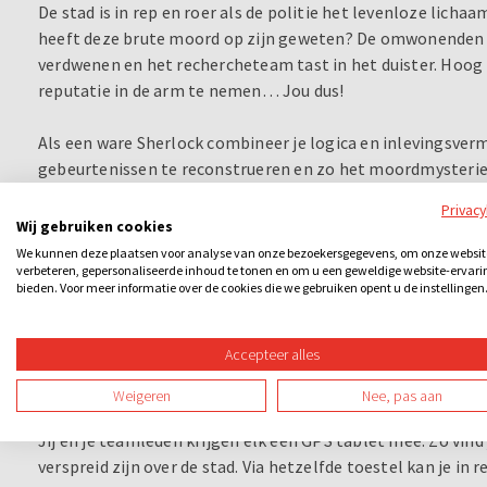
De stad is in rep en roer als de politie het levenloze licha
heeft deze brute moord op zijn geweten? De omwonenden ve
verdwenen en het rechercheteam tast in het duister. Hoog 
reputatie in de arm te nemen… Jou dus!
Als een ware Sherlock combineer je logica en inlevingsv
gebeurtenissen te reconstrueren en zo het moordmysterie 
aanwijzingen over het moordwapen. Win het vertrouwen va
Privac
informatie over het uiterlijk van de dader. En, last but not l
Wij gebruiken cookies
gevoelige plaat – of je loopt het risico dat een andere dete
We kunnen deze plaatsen voor analyse van onze bezoekersgegevens, om onze websit
waar de moord is gepleegd? Even een fotootje! Weet je ook
verbeteren, gepersonaliseerde inhoud te tonen en om u een geweldige website-ervari
bieden. Voor meer informatie over de cookies die we gebruiken opent u de instellingen
Vergeet misdaadromans, CSI en Cluedo. In deze meeslepend
mouwen. Een eersteklas breinbreker die van elk soort uitj
Accepteer alles
Weigeren
Nee, pas aan
Zo werkt het
Jij en je teamleden krijgen elk een GPS tablet mee. Zo vind
verspreid zijn over de stad. Via hetzelfde toestel kan je i