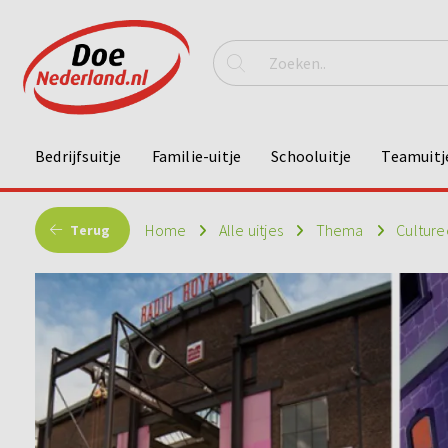
Bedrijfsuitje
Familie-uitje
Schooluitje
Teamuitj
Home
Alle uitjes
Thema
Culture
Terug