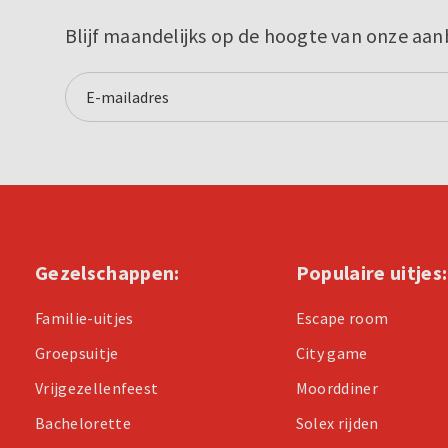
Blijf maandelijks op de hoogte van onze aan
Gezelschappen:
Populaire uitjes:
Familie-uitjes
Escape room
Groepsuitje
City game
Vrijgezellenfeest
Moorddiner
Bachelorette
Solex rijden