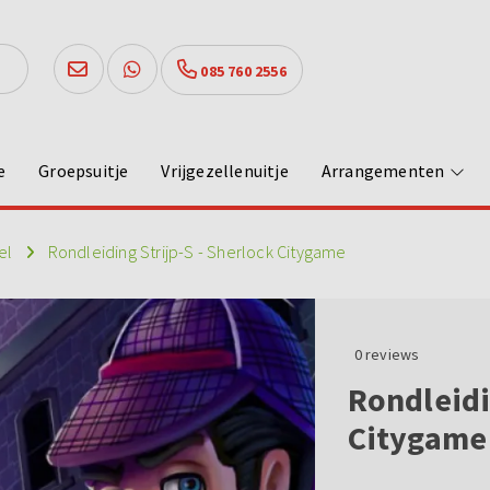
085 760 2556
e
Groepsuitje
Vrijgezellenuitje
Arrangementen
el
Rondleiding Strijp-S - Sherlock Citygame
0
reviews
Rondleidi
Citygame