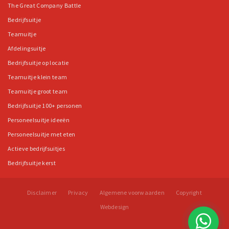
The Great Company Battle
Bedrijfsuitje
Teamuitje
Afdelingsuitje
Bedrijfsuitje op locatie
Teamuitje klein team
Teamuitje groot team
Bedrijfsuitje 100+ personen
Personeelsuitje ideeën
Personeelsuitje met eten
Actieve bedrijfsuitjes
Bedrijfsuitje kerst
Disclaimer
Privacy
Algemene voorwaarden
Copyright
Webdesign