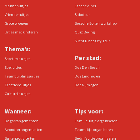
Mannenuitjes
Escape diner
Vriendenuitjes
Saboteur
Grote groepen
Bossche Bollen workshop
Uitjes met kinderen
Quiz Boxing
Silent Disco City Tour
Thema’s:
Per stad:
Sportieve uitjes
Spel uitjes
Doe Den Bosch
Teambuildingsuitjes
Doe Eindhoven
Creatieve uitjes
Doe Nijmegen
Culturele uitjes
Wanneer:
Tips voor:
Dagarrangementen
Familie-uitje organiseren
Avondarrangementen
Teamuitje organiseren
Buitenactiviteiten
Bedrijfsuitje organiseren