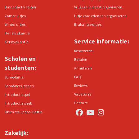
Binnenactiviteiten
Vrijgezellenfeest organiseren
Zomer uitjes
Uitje voor vrienden organiseren
Winter uitjes
Brabantse uitjes
Herfstvakantie
Service informatie:
Kerstvakantie
Reserveren
Scholen en
Betalen
studenten:
Annuleren
FAQ
Schooluitje
Reviews
Schoolreis ideeën
Vacatures
Introductiespel
Contact
Introductieweek
Ultimate School Battle
Zakelijk: