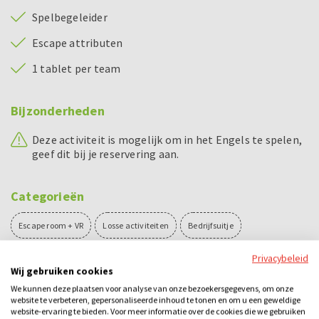
Spelbegeleider
Escape attributen
1 tablet per team
Bijzonderheden
Deze activiteit is mogelijk om in het Engels te spelen,
geef dit bij je reservering aan.
Categorieën
Escape room + VR
Losse activiteiten
Bedrijfsuitje
Familie-uitje
Teamuitje
Groepsuitje
Vrijgezellenuitje
Privacybeleid
Wij gebruiken cookies
Avond
Overdag
Binnen
Spel
Teambuilding
We kunnen deze plaatsen voor analyse van onze bezoekersgegevens, om onze
website te verbeteren, gepersonaliseerde inhoud te tonen en om u een geweldige
website-ervaring te bieden. Voor meer informatie over de cookies die we gebruiken