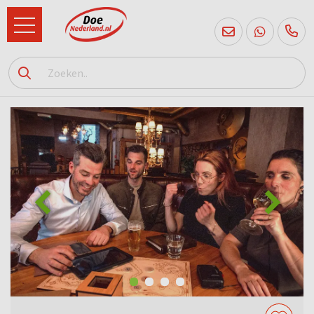
085
760
2556