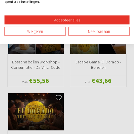
opent u de instellingen.
Ook leuk
Accepteer alles
Weigeren
Nee, pas aan
Bossche bollen workshop -
Escape Game: El Dorado -
Consumptie - Da Vinci Code
Borrelen
€55,56
€43,66
v.a.
v.a.