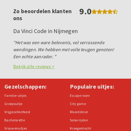
9.0
Zo beoordelen klanten
ons
Da Vinci Code in Nijmegen
"Het was een ware belevenis, vol verrassende
wendingen. We hebben met volle teugen genoten!
Een echte aanrader. "
Bekijk alle reviews >
Gezelschappen:
Populaire uitjes:
Familie-uitjes
Escape room
Groepsuitje
City game
Vrijgezellenfeest
Moorddiner
Bachelorette
Solex rijden
Vrouwenuitjes
Kroegentocht