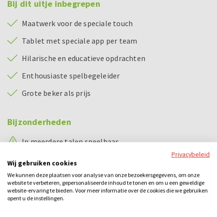
Bij dit uitje inbegrepen
Maatwerk voor de speciale touch
Tablet met speciale app per team
Hilarische en educatieve opdrachten
Enthousiaste spelbegeleider
Grote beker als prijs
Bijzonderheden
In meerdere talen speelbaar
Privacybeleid
Speelbaar in heel Nederland en België
Wij gebruiken cookies
We kunnen deze plaatsen voor analyse van onze bezoekersgegevens, om onze
website te verbeteren, gepersonaliseerde inhoud te tonen en om u een geweldige
Categorieën
website-ervaring te bieden. Voor meer informatie over de cookies die we gebruiken
opent u de instellingen.
City games
Losse activiteiten
Schooluitje
Teamuitje