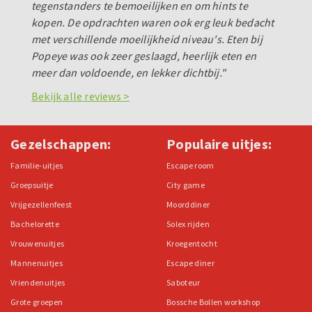
tegenstanders te bemoeilijken en om hints te
kopen. De opdrachten waren ook erg leuk bedacht
met verschillende moeilijkheid niveau's. Eten bij
Popeye was ook zeer geslaagd, heerlijk eten en
meer dan voldoende, en lekker dichtbij."
Bekijk alle reviews >
Gezelschappen:
Populaire uitjes:
Familie-uitjes
Escape room
Groepsuitje
City game
Vrijgezellenfeest
Moorddiner
Bachelorette
Solex rijden
Vrouwenuitjes
Kroegentocht
Mannenuitjes
Escape diner
Vriendenuitjes
Saboteur
Grote groepen
Bossche Bollen workshop