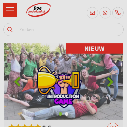
085
760
NIEUW
2556