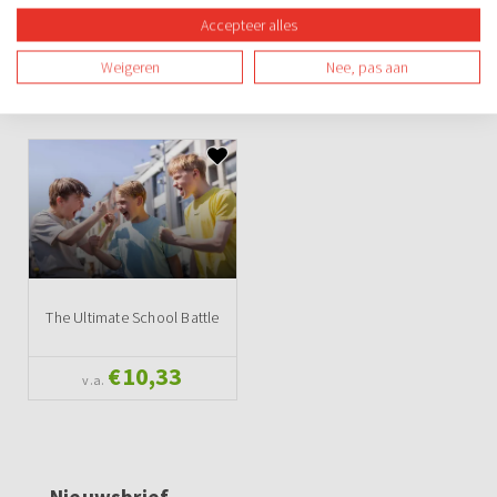
Accepteer alles
Avond
Overdag
Buiten
Spel
Teambuilding
Weigeren
Nee, pas aan
Ook leuk
The Ultimate School Battle
€10,33
v.a.
Nieuwsbrief