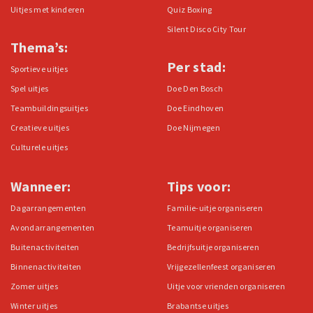
Uitjes met kinderen
Quiz Boxing
Silent Disco City Tour
Thema’s:
Per stad:
Sportieve uitjes
Spel uitjes
Doe Den Bosch
Teambuildingsuitjes
Doe Eindhoven
Creatieve uitjes
Doe Nijmegen
Culturele uitjes
Wanneer:
Tips voor:
Dagarrangementen
Familie-uitje organiseren
Avondarrangementen
Teamuitje organiseren
Buitenactiviteiten
Bedrijfsuitje organiseren
Binnenactiviteiten
Vrijgezellenfeest organiseren
Zomer uitjes
Uitje voor vrienden organiseren
Winter uitjes
Brabantse uitjes