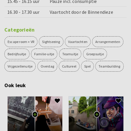
15.45 - 16.15 uur
Pauze incl. consumptie
16.30 - 17.30 uur
Vaartocht door de Binnendieze
Categorieën
Escape room + VR
Sightseeing
Vaartochten
Arrangementen
Bedrijfsuitje
Familie-uitje
Teamuitje
Groepsuitje
Vrijgezellenuitje
Overdag
Cultureel
Spel
Teambuilding
Ook leuk