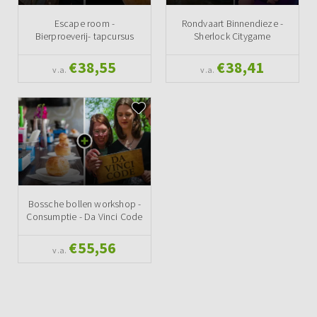
Escape room -
Rondvaart Binnendieze -
Bierproeverij- tapcursus
Sherlock Citygame
€38,55
€38,41
v.a.
v.a.
Bossche bollen workshop -
Consumptie - Da Vinci Code
€55,56
v.a.