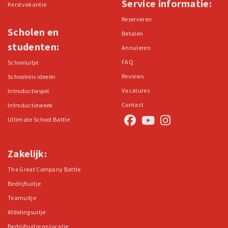
Service informatie:
Kerstvakantie
Reserveren
Scholen en
Betalen
studenten:
Annuleren
FAQ
Schooluitje
Reviews
Schoolreis ideeën
Vacatures
Introductiespel
Contact
Introductieweek
Ultimate School Battle
Zakelijk:
The Great Company Battle
Bedrijfsuitje
Teamuitje
Afdelingsuitje
Bedrijfsuitje op locatie