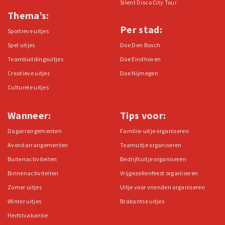
Silent Disco City Tour
Thema’s:
Per stad:
Sportieve uitjes
Spel uitjes
Doe Den Bosch
Teambuildingsuitjes
Doe Eindhoven
Creatieve uitjes
Doe Nijmegen
Culturele uitjes
Wanneer:
Tips voor:
Dagarrangementen
Familie-uitje organiseren
Avondarrangementen
Teamuitje organiseren
Buitenactiviteiten
Bedrijfsuitje organiseren
Binnenactiviteiten
Vrijgezellenfeest organiseren
Zomer uitjes
Uitje voor vrienden organiseren
Winter uitjes
Brabantse uitjes
Herfstvakantie