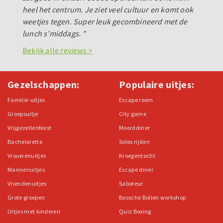
heel het centrum. Je ziet veel cultuur en komt ook
weetjes tegen. Super leuk gecombineerd met de
lunch s’middags. "
Bekijk alle reviews >
Gezelschappen:
Populaire uitjes:
Familie-uitjes
Escape room
Groepsuitje
City game
Vrijgezellenfeest
Moorddiner
Bachelorette
Solex rijden
Vrouwenuitjes
Kroegentocht
Mannenuitjes
Escape diner
Vriendenuitjes
Saboteur
Grote groepen
Bossche Bollen workshop
Uitjes met kinderen
Quiz Boxing