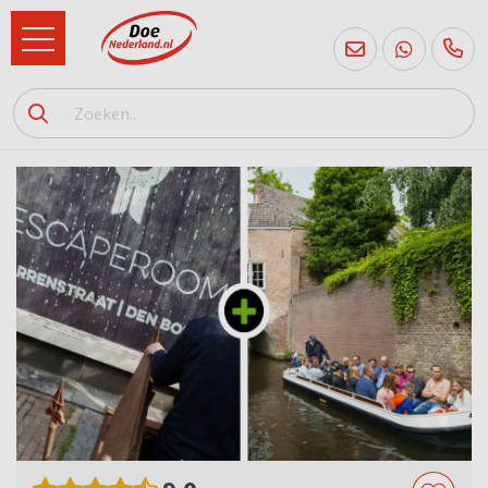
085
760
2556