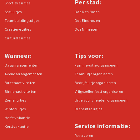
Per stad:
Sportieve uitjes
Spel uitjes
Doe Den Bosch
Teambuildingsuitjes
Doe Eindhoven
Creatieve uitjes
Doe Nijmegen
Culturele uitjes
Wanneer:
Tips voor:
Dagarrangementen
Familie-uitje organiseren
Avondarrangementen
Teamuitje organiseren
Buitenactiviteiten
Bedrijfsuitje organiseren
Binnenactiviteiten
Vrijgezellenfeest organiseren
Zomer uitjes
Uitje voor vrienden organiseren
Winter uitjes
Brabantse uitjes
Herfstvakantie
Service informatie:
Kerstvakantie
Reserveren