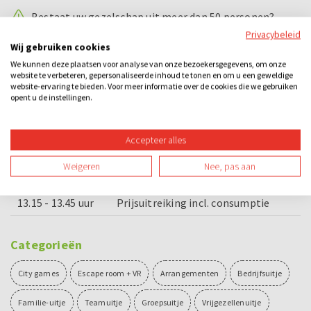
Bestaat uw gezelschap uit meer dan 50 personen?
Hierbij duurt de Bossche bollen workshop 1,5 uur.
Privacybeleid
Wij gebruiken cookies
We kunnen deze plaatsen voor analyse van onze bezoekersgegevens, om onze
Voorbeeld dagindeling
website te verbeteren, gepersonaliseerde inhoud te tonen en om u een geweldige
website-ervaring te bieden. Voor meer informatie over de cookies die we gebruiken
opent u de instellingen.
09.30 - 10.15 uur
Bossche bollen workshop
10.15 - 10.30 uur
Bossche bol incl. consumptie
Accepteer alles
10.45 - 11.00 uur
Uitleg Escape City
Weigeren
Nee, pas aan
11.00 - 13.15 uur
Spel Escape City
13.15 - 13.45 uur
Prijsuitreiking incl. consumptie
Categorieën
City games
Escape room + VR
Arrangementen
Bedrijfsuitje
Familie-uitje
Teamuitje
Groepsuitje
Vrijgezellenuitje