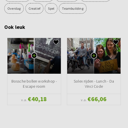
Overdag
Creatief
Spel
Teambuilding
Ook leuk
Bossche bollen workshop -
Solex rijden - Lunch - Da
Escape room
Vinci Code
€40,18
€66,06
v.a.
v.a.