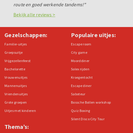
route en goed werkende tandems!"
Bekijk alle reviews >
Gezelschappen:
Populaire uitjes:
Familie-uitjes
Escape room
Groepsuitje
City game
Vrijgezellenfeest
Moorddiner
Bachelorette
Solex rijden
Vrouwenuitjes
Kroegentocht
Mannenuitjes
Escape diner
Vriendenuitjes
Saboteur
Grote groepen
Bossche Bollen workshop
Uitjes met kinderen
Quiz Boxing
Silent Disco City Tour
Thema’s: