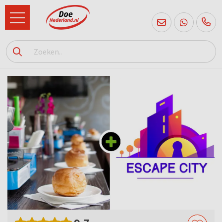
085
760
2556