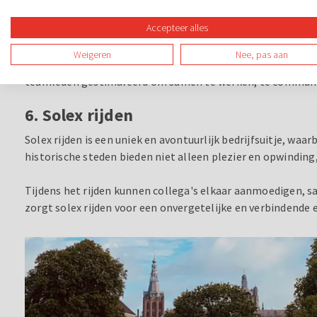
5. Een speurtocht
Accepteer alles
Boek een sportieve speurtocht als een opwindend bedrijfsui
Weigeren
Nee, pas aan
deelnemers de omgeving verkennen terwijl ze uitdagende o
teamleden gestimuleerd om samen te werken, te communic
6. Solex rijden
Solex rijden is een uniek en avontuurlijk bedrijfsuitje, w
historische steden bieden niet alleen plezier en opwindi
Tijdens het rijden kunnen collega's elkaar aanmoedigen,
zorgt solex rijden voor een onvergetelijke en verbindende 