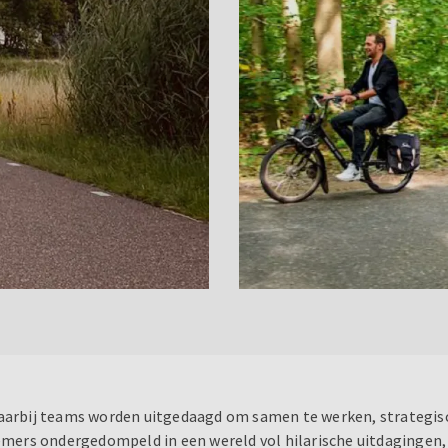
waarbij teams worden uitgedaagd om samen te werken, strategisc
mers ondergedompeld in een wereld vol hilarische uitdagingen,