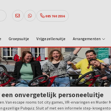
085 760 2556
e
Groepsuitje
Vrijgezellenuitje
Arrangementen
r een onvergetelijk personeeluitje
en. Van escape rooms tot city games, VR-ervaringen en Murder Mys
een gezellige Pubquiz. Sluit af met een informele step-kroegent