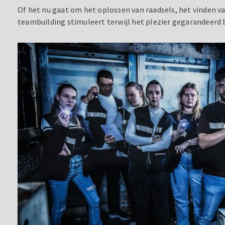
Of het nu gaat om het oplossen van raadsels, het vinden v
teambuilding stimuleert terwijl het plezier gegarandeerd b