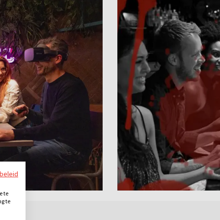
ybeleid
e te
ng te
.