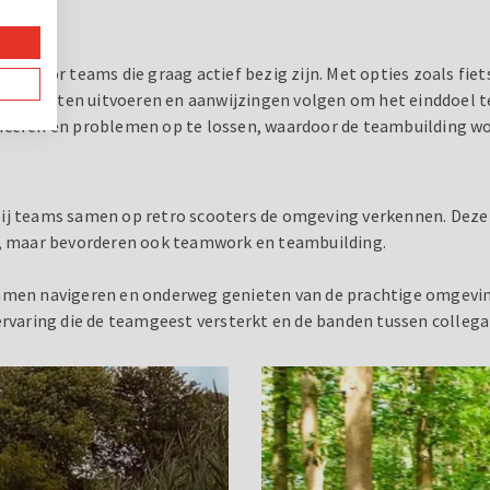
tje voor teams die graag actief bezig zijn. Met opties zoals fi
pdrachten uitvoeren en aanwijzingen volgen om het einddoel te 
eren en problemen op te lossen, waardoor de teambuilding wor
aarbij teams samen op retro scooters de omgeving verkennen. Deze
ng, maar bevorderen ook teamwork en teambuilding.
 samen navigeren en onderweg genieten van de prachtige omgevi
ervaring die de teamgeest versterkt en de banden tussen collega'