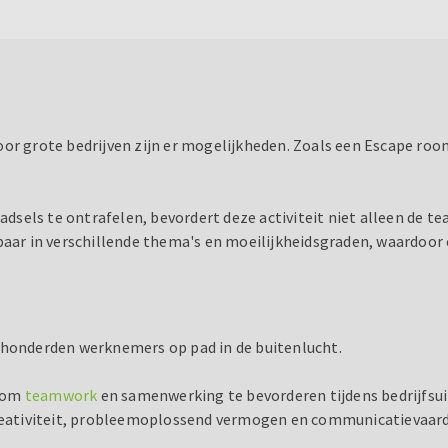
oor grote bedrijven zijn er mogelijkheden. Zoals een Escape ro
dsels te ontrafelen, bevordert deze activiteit niet alleen de 
 in verschillende thema's en moeilijkheidsgraden, waardoor er 
t honderden werknemers op pad in de buitenlucht.
r om
teamwork
en samenwerking te bevorderen tijdens bedrijfsui
eativiteit, probleemoplossend vermogen en communicatievaard