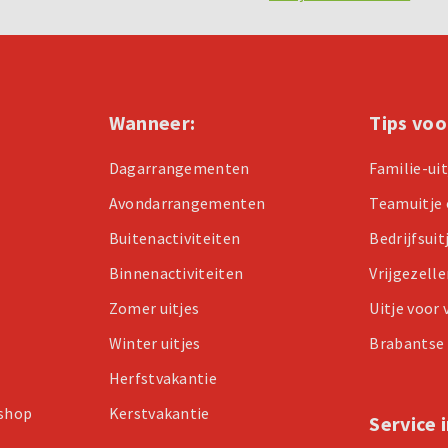
Wanneer:
Tips voo
Dagarrangementen
Familie-ui
Avondarrangementen
Teamuitje 
Buitenactiviteiten
Bedrijfsuit
Binnenactiviteiten
Vrijgezell
Zomer uitjes
Uitje voor
Winter uitjes
Brabantse 
Herfstvakantie
kshop
Kerstvakantie
Service 