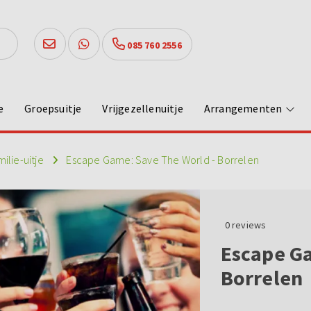
085 760 2556
e
Groepsuitje
Vrijgezellenuitje
Arrangementen
milie-uitje
Escape Game: Save The World - Borrelen
0
reviews
Escape Ga
Borrelen