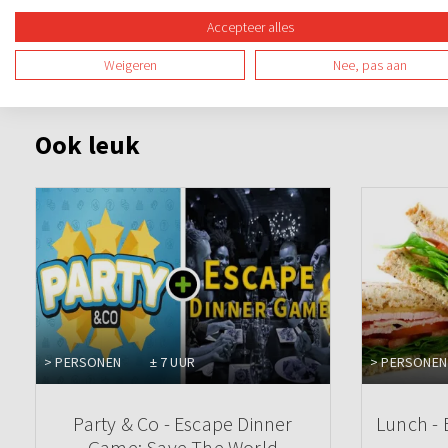
Accepteer alles
Weigeren
Nee, pas aan
Ook leuk
> PERSONEN
± 7 UUR
> PERSONEN
Party & Co - Escape Dinner
Lunch -
Game: Save The World