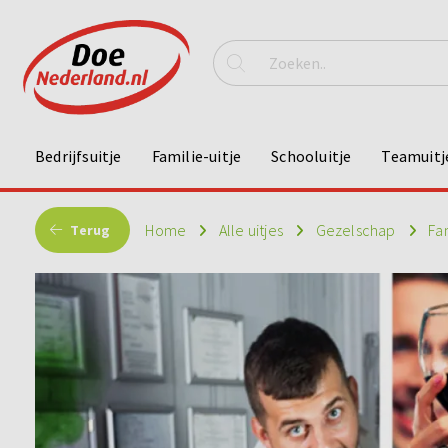
Bedrijfsuitje
Familie-uitje
Schooluitje
Teamuitj
Home
Alle uitjes
Gezelschap
Fa
Terug