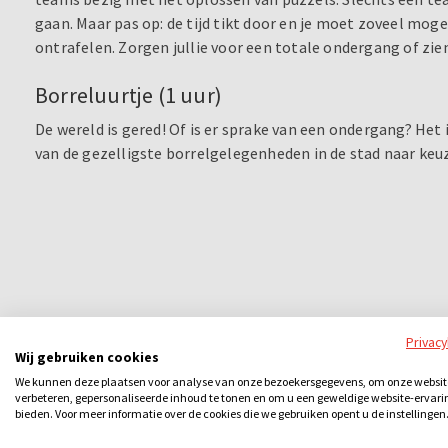
gaan. Maar pas op: de tijd tikt door en je moet zoveel moge
ontrafelen. Zorgen jullie voor een totale ondergang of zi
Borreluurtje (1 uur)
De wereld is gered! Of is er sprake van een ondergang? Het i
van de gezelligste borrelgelegenheden in de stad naar keu
Privac
Wij gebruiken cookies
We kunnen deze plaatsen voor analyse van onze bezoekersgegevens, om onze websit
verbeteren, gepersonaliseerde inhoud te tonen en om u een geweldige website-ervari
bieden. Voor meer informatie over de cookies die we gebruiken opent u de instellingen