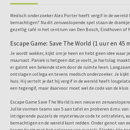
Medisch onderzoeker Alex Porter heeft vergif in de wereld 
bemachtigen? Na dit zenuwslopende spel staan de drankjes a
gezellig café in het centrum van Den Bosch, Eindhoven of 
Escape Game: Save The World (1 uur en 45 m
Je wordt wakker, kijkt om je heen en hebt geen idee waar j
muurvast. Paniek is hetgeen dat je voelt, je hartslag maakt
er galmt een bekende stem door de ruimte heen. Langzaam dr
ontslagen collega en tevens medisch onderzoeker. Je kijkt o
huis. Hij vertelt je dat hij vergif in de wereld heeft losgela
een tegengif, maar daarvoor moet wel de code van de klu
Escape Game Save The World is een nieuw en zenuwslopend 
Jullie vormen teams van 5 aan tafel en proberen d.m.v. van
intrigerende puzzels de mysterieuze code te ontrafelen, w
bemachtigen en de wereld kunt redden. Onder genot van een 
teams bezig met het oplossen van puzzels. Slechts één tea