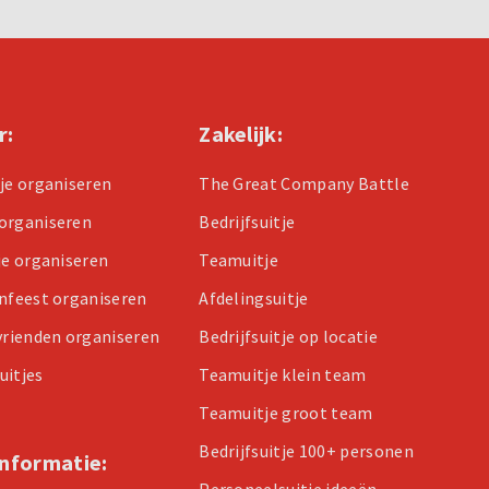
r:
Zakelijk:
tje organiseren
The Great Company Battle
organiseren
Bedrijfsuitje
je organiseren
Teamuitje
enfeest organiseren
Afdelingsuitje
 vrienden organiseren
Bedrijfsuitje op locatie
uitjes
Teamuitje klein team
Teamuitje groot team
Bedrijfsuitje 100+ personen
informatie:
Personeelsuitje ideeën