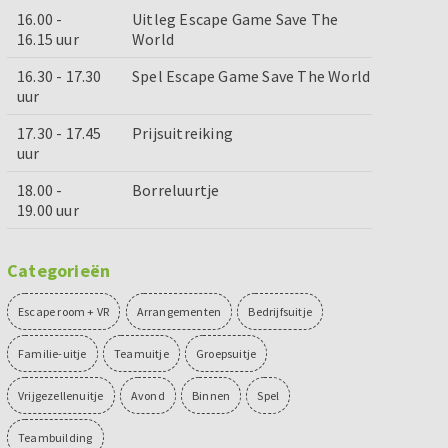
16.00 -
Uitleg Escape Game Save The
16.15 uur
World
16.30 - 17.30
Spel Escape Game Save The World
uur
17.30 - 17.45
Prijsuitreiking
uur
18.00 -
Borreluurtje
19.00 uur
Categorieën
Escape room + VR
Arrangementen
Bedrijfsuitje
Familie-uitje
Teamuitje
Groepsuitje
Vrijgezellenuitje
Avond
Binnen
Spel
Teambuilding