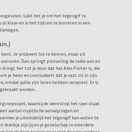
losgelaten. Lukt het je om het tegengif te
l klaar en is het tijd om te borrelen in een
Nijmegen.
in.)
e bent. Je probeert los te komen, maar zit
 overuren. Dan springt plotseling de radio aan en
ingt het tot je door dat het Alex Porter is, die
m je heen en concludeert dat je vast zit in zijn
ten, omdat jullie zijn leven hebben verwoest. Er is
is gekraakt worden…
groepsspel, waarbij de wereld op het spel staat.
 een aantal cryptische aanwijzingen en
aarmee je uiteindelijk het tegengif kan weten te
drankje zijn jij en je gezelschap in meerdere
m kan de kluis kraken en er met de prijs vandoor