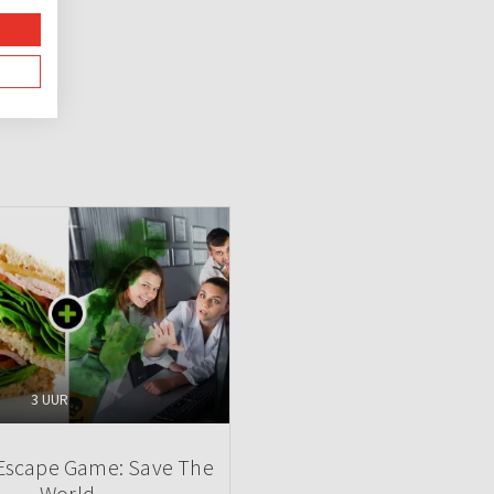
3 UUR
 Escape Game: Save The
World