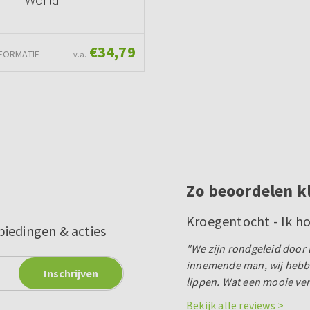
€34,79
FORMATIE
v.a.
Zo beoordelen k
Kroegentocht - Ik h
biedingen & acties
"We zijn rondgeleid door 
innemende man, wij hebben
lippen. Wat een mooie ver
Bekijk alle reviews >