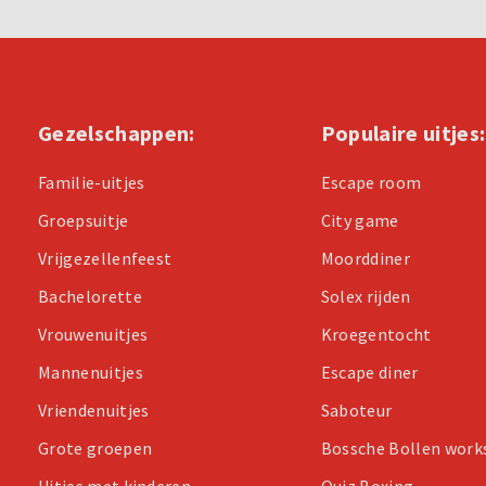
Gezelschappen:
Populaire uitjes:
Familie-uitjes
Escape room
Groepsuitje
City game
Vrijgezellenfeest
Moorddiner
Bachelorette
Solex rijden
Vrouwenuitjes
Kroegentocht
Mannenuitjes
Escape diner
Vriendenuitjes
Saboteur
Grote groepen
Bossche Bollen wor
Uitjes met kinderen
Quiz Boxing