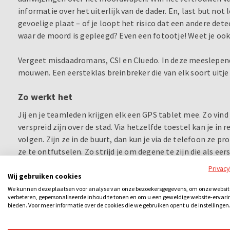
informatie over het uiterlijk van de dader. En, last but not l
gevoelige plaat – of je loopt het risico dat een andere dete
waar de moord is gepleegd? Even een fotootje! Weet je ook
Vergeet misdaadromans, CSI en Cluedo. In deze meeslepend
mouwen. Een eersteklas breinbreker die van elk soort uitj
Zo werkt het
Jij en je teamleden krijgen elk een GPS tablet mee. Zo vind
verspreid zijn over de stad. Via hetzelfde toestel kan je i
volgen. Zijn ze in de buurt, dan kun je via de telefoon ze p
ze te ontfutselen. Zo strijd je om degene te zijn die als eer
voornaam of achternaam van de moordenaar, of weet je wel
Privac
mogelijk naar een van de virtuele politiebureaus op de kaar
Wij gebruiken cookies
eigenschappen van de moordenaar juist heeft, krijgt extr
We kunnen deze plaatsen voor analyse van onze bezoekersgegevens, om onze websit
verbeteren, gepersonaliseerde inhoud te tonen en om u een geweldige website-ervari
bieden. Voor meer informatie over de cookies die we gebruiken opent u de instellingen
Voor wie?