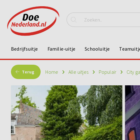
Bedrijfsuitje
Familie-uitje
Schooluitje
Teamuitj
Home
Alle uitjes
Populair
City 
Terug