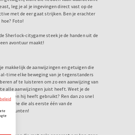
east, leg je al je ingevingen direct vast op de
ctive met de eer gaat strijken. Ben je erachter
 hoe? Foto!
e Sherlock-citygame steek je de handen uit de
e een avontuur maakt!
 je makkelijk de aanwijzingen en getuigen die
n real-time elke beweging van je tegenstanders
roberen af te luisteren om zo een aanwijzing van
ste alle aanwijzingen juist heeft. Weet je de
k wapen hij heeft gebruikt? Ren dan zo snel
ybeleid
t. Degene die als eerste één van de
a bonuspunten!
e te
ng te
.