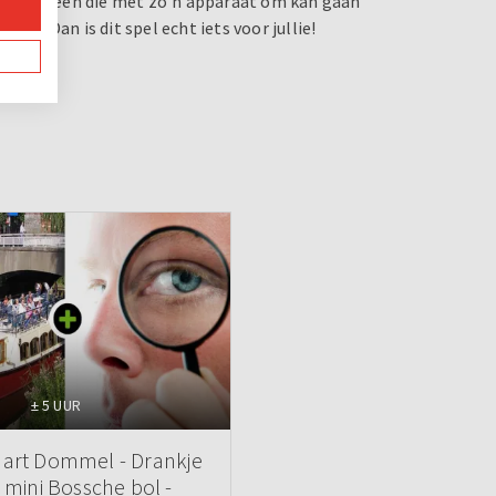
dus iedereen die met zo’n apparaat om kan gaan
ie? Dan is dit spel echt iets voor jullie!
± 5 UUR
art Dommel - Drankje
 mini Bossche bol -