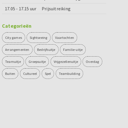
17.05 - 17.15 uur
Prijsuitreiking
Categorieën
City games
Sightseeing
Vaartochten
Arrangementen
Bedrijfsuitje
Familie-uitje
Teamuitje
Groepsuitje
Vrijgezellenuitje
Overdag
Buiten
Cultureel
Spel
Teambuilding