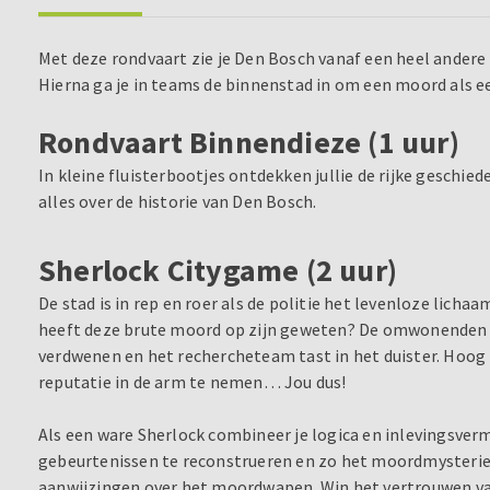
Met deze rondvaart zie je Den Bosch vanaf een heel andere 
Hierna ga je in teams de binnenstad in om een moord als ee
Rondvaart Binnendieze (1 uur)
In kleine fluisterbootjes ontdekken jullie de rijke geschied
alles over de historie van Den Bosch.
Sherlock Citygame (2 uur)
De stad is in rep en roer als de politie het levenloze licha
heeft deze brute moord op zijn geweten? De omwonenden ve
verdwenen en het rechercheteam tast in het duister. Hoog 
reputatie in de arm te nemen… Jou dus!
Als een ware Sherlock combineer je logica en inlevingsv
gebeurtenissen te reconstrueren en zo het moordmysterie 
aanwijzingen over het moordwapen. Win het vertrouwen va