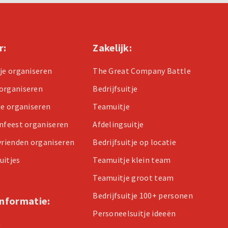
r:
Zakelijk:
tje organiseren
The Great Company Battle
organiseren
Bedrijfsuitje
je organiseren
Teamuitje
enfeest organiseren
Afdelingsuitje
 vrienden organiseren
Bedrijfsuitje op locatie
uitjes
Teamuitje klein team
Teamuitje groot team
Bedrijfsuitje 100+ personen
informatie:
Personeelsuitje ideeën
n