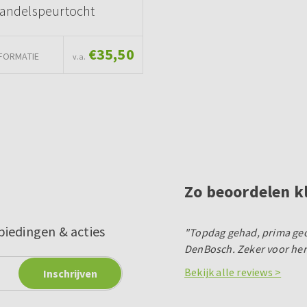
andelspeurtocht
€35,50
FORMATIE
v.a.
Zo beoordelen k
biedingen & acties
"Topdag gehad, prima geo
DenBosch. Zeker voor herh
Bekijk alle reviews >