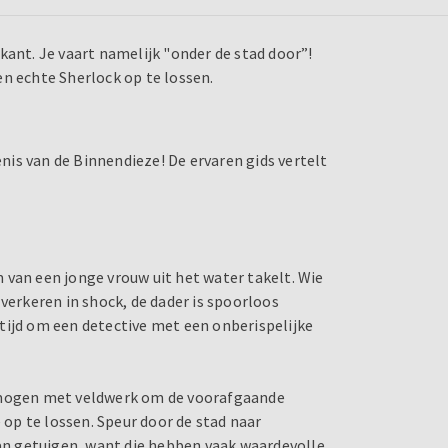
kant. Je vaart namelijk "onder de stad door”!
n echte Sherlock op te lossen.
enis van de Binnendieze! De ervaren gids vertelt
am van een jonge vrouw uit het water takelt. Wie
rkeren in shock, de dader is spoorloos
tijd om een detective met een onberispelijke
ermogen met veldwerk om de voorafgaande
op te lossen. Speur door de stad naar
n getuigen, want die hebben vaak waardevolle