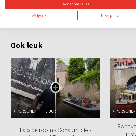
Sherlock is een stadsspel dat gebruik maakt van tablets, 
Accepteer alles
kan dit spelen! Hou je van spanning, samenwerking en strateg
Weigeren
Nee, pas aan
Ook leuk
> PERSONEN
3 UUR
> PERSONEN
Rondva
Escape room - Consumptie -
met