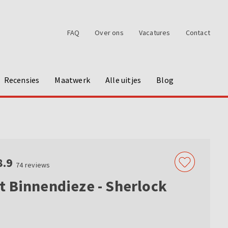
FAQ
Over ons
Vacatures
Contact
Recensies
Maatwerk
Alle uitjes
Blog
8.9
74
reviews
 Binnendieze - Sherlock