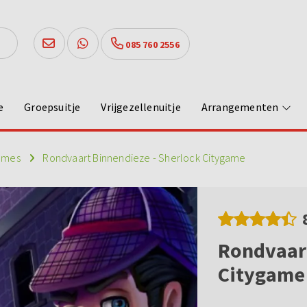
085 760 2556
e
Groepsuitje
Vrijgezellenuitje
Arrangementen
games
Rondvaart Binnendieze - Sherlock Citygame
Rondvaart
Citygame