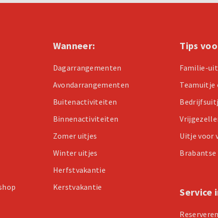
Wanneer:
Tips voo
Dagarrangementen
Familie-ui
Avondarrangementen
Teamuitje 
Buitenactiviteiten
Bedrijfsuit
Binnenactiviteiten
Vrijgezell
Zomer uitjes
Uitje voor
Winter uitjes
Brabantse 
Herfstvakantie
kshop
Kerstvakantie
Service 
Reservere