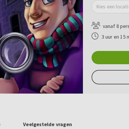
Kies een locati
vanaf 8 per
3 uur en 15 
)
Veelgestelde vragen