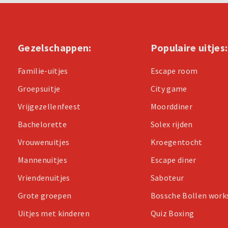
Gezelschappen:
Populaire uitjes:
Familie-uitjes
Escape room
Groepsuitje
City game
Vrijgezellenfeest
Moorddiner
Bachelorette
Solex rijden
Vrouwenuitjes
Kroegentocht
Mannenuitjes
Escape diner
Vriendenuitjes
Saboteur
Grote groepen
Bossche Bollen wor
Uitjes met kinderen
Quiz Boxing