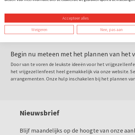
Jouw vrijgezellenfeest wordt onvergetelijk
Met leuke activiteiten zorg je ervoor dat jouw dag met de v
Accepteer alles
bijvoorbeeld een escape room, pubquiz of solex tocht? Of
Weigeren
Nee, pas aan
bierproeverij en kroegentocht met elkaar. Dat is nog maar e
vrijgezellenfeest een dag om nooit te vergeten?
Begin nu meteen met het plannen van het vr
Door van te voren de leukste ideeën voor het vrijgezellenf
het vrijgezellenfeest heel gemakkelijk via onze website. Sel
arrangementen. Onze hulp inschakelen bij het plannen van j
Nieuwsbrief
Blijf maandelijks op de hoogte van onze aan