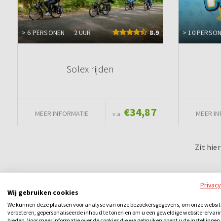
> 6 PERSONEN
2 UUR
8.9
> 10 PERSO
Solex rijden
€34,87
MEER INFORMATIE
MEER IN
v.a.
Zit hie
Privac
Wij gebruiken cookies
We kunnen deze plaatsen voor analyse van onze bezoekersgegevens, om onze websit
verbeteren, gepersonaliseerde inhoud te tonen en om u een geweldige website-ervari
bieden. Voor meer informatie over de cookies die we gebruiken opent u de instellingen