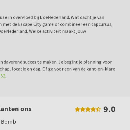
euze in overvloed bij DoeNederland. Wat dacht je van
m met de Escape City game of combineer een tapcursus,
j DoeNederland. Welke activiteit maakt jouw
een daverend succes te maken. Je begint je planning voor
lschap, locatie en dag. Of ga voor een van de kant-en-klare
 52
.
9.0
lanten ons
e Bomb