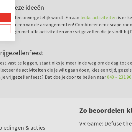
 met deze ideeën
rijgezellen onvergetelijk wordt. En aan
leuke activiteiten
is er k
 kies voor een van de arrangementen! Combineer een escape roo
en begin met alle activiteiten voor vrijgezellen die je vindt bi
ijgezellenfeest
eest vast te leggen, staat niks je meer in de weg om de dag tot 
ecteer de activiteiten die je wilt gaan doen, kies een tijd, geze
e vrijgezellenfeest? Dat doe je door te bellen naar
040 – 231 90
Zo beoordelen k
VR Game: Defuse th
biedingen & acties