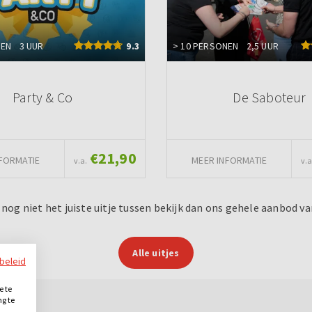
NEN
3 UUR
9.3
> 10 PERSONEN
2,5 UUR
Party & Co
De Saboteur
€21,90
FORMATIE
MEER INFORMATIE
v.a.
v.a
r nog niet het juiste uitje tussen bekijk dan ons gehele aanbod van
Alle uitjes
ybeleid
e te
ng te
.