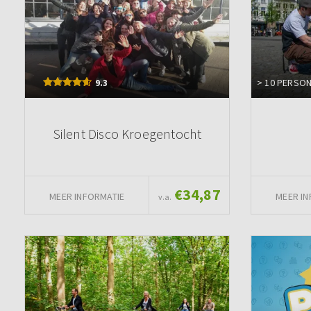
9.3
> 10 PERSO
Silent Disco Kroegentocht
€34,87
MEER INFORMATIE
MEER IN
v.a.