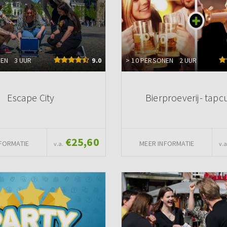
NEN
3 UUR
9.0
> 10 PERSONEN
2 UUR
Escape City
Bierproeverij- tapc
€25,60
FORMATIE
MEER INFORMATIE
v.a.
v.a