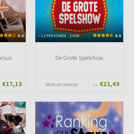
8.4
> 12 PERSONEN
2 UUR
8.9
ursus
De Grote Spelshow
€17,15
€21,49
MEER INFORMATIE
.
v.a.