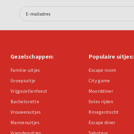
Gezelschappen:
Populaire uitjes:
Familie-uitjes
Escape room
Groepsuitje
City game
Vrijgezellenfeest
Moorddiner
Bachelorette
Solex rijden
Vrouwenuitjes
Kroegentocht
Mannenuitjes
Escape diner
Vriendenuitjes
Saboteur