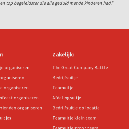
een top begeleidster die alle geduld met de kinderen had."
r:
Zakelijk:
tje organiseren
The Great Company Battle
organiseren
Bedrijfsuitje
je organiseren
Teamuitje
enfeest organiseren
Afdelingsuitje
 vrienden organiseren
Bedrijfsuitje op locatie
uitjes
Teamuitje klein team
Teamuitje groot team