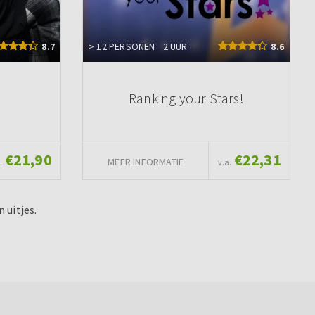
8.7
> 12 PERSONEN
2 UUR
8.6
Ranking your Stars!
€21,90
€22,31
MEER INFORMATIE
.
v.a.
 uitjes.