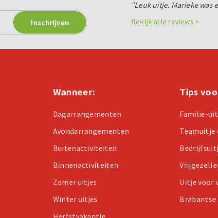
"Leuk uitje. Marieke was 
Bekijk alle reviews >
Wanneer:
Tips voo
Dagarrangementen
Familie-ui
Avondarrangementen
Teamuitje 
Buitenactiviteiten
Bedrijfsuit
Binnenactiviteiten
Vrijgezell
Zomer uitjes
Uitje voor
Winter uitjes
Brabantse 
Herfstvakantie