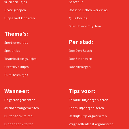
Vriendenuitjes
Saboteur
Grote groepen
Bossche Bollen workshop
Uitjes met kinderen
Quiz Boxing
Silent Disco City Tour
Thema’s:
Per stad:
Sportieve uitjes
Spel uitjes
Doe Den Bosch
Teambuildingsuitjes
Doe Eindhoven
Creatieve uitjes
Doe Nijmegen
Culturele uitjes
Wanneer:
Tips voor:
Dagarrangementen
Familie-uitje organiseren
Avondarrangementen
Teamuitje organiseren
Buitenactiviteiten
Bedrijfsuitje organiseren
Binnenactiviteiten
Vrijgezellenfeest organiseren