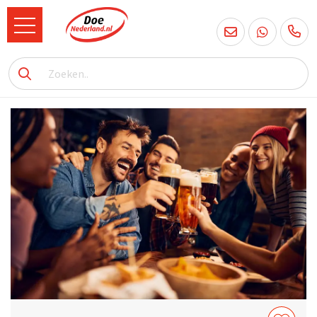
085
760
2556