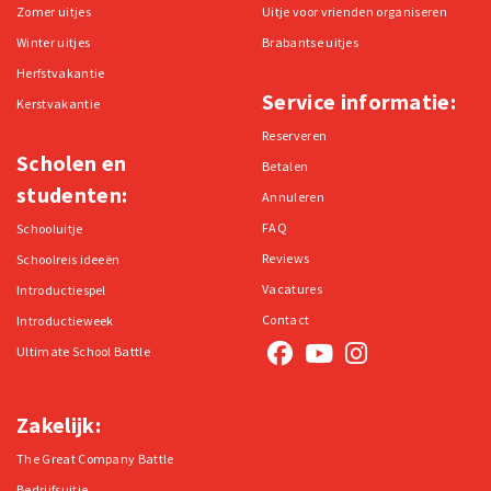
Zomer uitjes
Uitje voor vrienden organiseren
Winter uitjes
Brabantse uitjes
Herfstvakantie
Service informatie:
Kerstvakantie
Reserveren
Scholen en
Betalen
studenten:
Annuleren
FAQ
Schooluitje
Reviews
Schoolreis ideeën
Vacatures
Introductiespel
Contact
Introductieweek
Ultimate School Battle
Zakelijk:
The Great Company Battle
Bedrijfsuitje