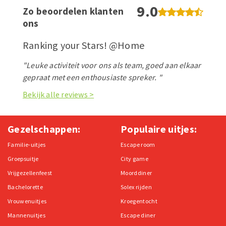
9.0
Zo beoordelen klanten
ons
Ranking your Stars! @Home
"Leuke activiteit voor ons als team, goed aan elkaar
gepraat met een enthousiaste spreker. "
Bekijk alle reviews >
Gezelschappen:
Populaire uitjes:
Familie-uitjes
Escape room
Groepsuitje
City game
Vrijgezellenfeest
Moorddiner
Bachelorette
Solex rijden
Vrouwenuitjes
Kroegentocht
Mannenuitjes
Escape diner