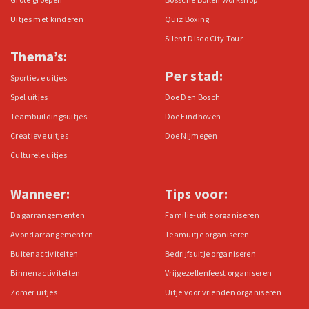
Uitjes met kinderen
Quiz Boxing
Silent Disco City Tour
Thema’s:
Per stad:
Sportieve uitjes
Spel uitjes
Doe Den Bosch
Teambuildingsuitjes
Doe Eindhoven
Creatieve uitjes
Doe Nijmegen
Culturele uitjes
Wanneer:
Tips voor:
Dagarrangementen
Familie-uitje organiseren
Avondarrangementen
Teamuitje organiseren
Buitenactiviteiten
Bedrijfsuitje organiseren
Binnenactiviteiten
Vrijgezellenfeest organiseren
Zomer uitjes
Uitje voor vrienden organiseren