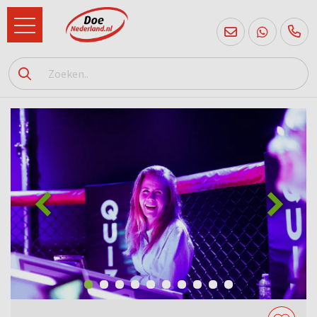
085
760
2556