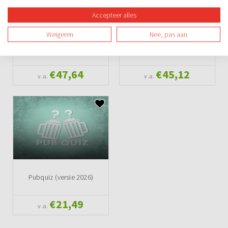
Accepteer alles
Weigeren
Nee, pas aan
DinerQuiz (versie 2026)
Steppen - Lunch - Pubquiz
€47,64
€45,12
v.a.
v.a.
Pubquiz (versie 2026)
€21,49
v.a.