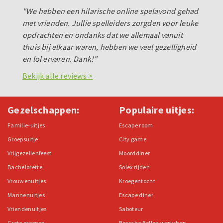
"We hebben een hilarische online spelavond gehad
met vrienden. Jullie spelleiders zorgden voor leuke
opdrachten en ondanks dat we allemaal vanuit
thuis bij elkaar waren, hebben we veel gezelligheid
en lol ervaren. Dank!"
Bekijk alle reviews >
Gezelschappen:
Populaire uitjes:
Familie-uitjes
Escape room
Groepsuitje
City game
Vrijgezellenfeest
Moorddiner
Bachelorette
Solex rijden
Vrouwenuitjes
Kroegentocht
Mannenuitjes
Escape diner
Vriendenuitjes
Saboteur
Grote groepen
Bossche Bollen workshop