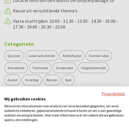
Locatie centrum Den Bosch: De Gruyterpassage 10
Keuze uit verschillende thema's
Vaste starttijden: 10.00 - 11.30 - 13.00 - 14.30 - 16.00 -
17.30 - 19.00 - 20.30 - 22.00
Categorieën
Quizzen
Losse activiteiten
Bedrijfsuitje
Familie-uitje
Schooluitje
Teamuitje
Groepsuitje
Vrijgezellenuitje
Avond
Overdag
Binnen
Spel
Privacybeleid
Ook leuk
Wij gebruiken cookies
We kunnen deze plaatsen voor analyse van onze bezoekersgegevens, om onze
website te verbeteren, gepersonaliseerde inhoud te tonen en om u een geweldige
website-ervaring te bieden. Voor meer informatie over de cookies die we gebruiken
opent u de instellingen.