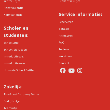
Winter uitjes
Brabantse uitjes
Herfstvakantie
Service informatie:
Kerstvakantie
Reserveren
Scholen en
Betalen
studenten:
Annuleren
FAQ
Schooluitje
Reviews
Schoolreis ideeën
Vacatures
Introductiespel
Contact
Introductieweek
Ultimate School Battle
Zakelijk:
The Great Company Battle
Bedrijfsuitje
Teamuitje