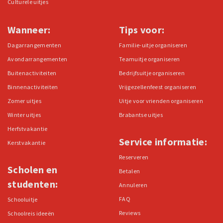
Culturele uitjes
Wanneer:
Tips voor:
Dagarrangementen
Familie-uitje organiseren
Avondarrangementen
Teamuitje organiseren
Buitenactiviteiten
Bedrijfsuitje organiseren
Binnenactiviteiten
Vrijgezellenfeest organiseren
Zomer uitjes
Uitje voor vrienden organiseren
Winter uitjes
Brabantse uitjes
Herfstvakantie
Service informatie:
Kerstvakantie
Reserveren
Scholen en
Betalen
studenten:
Annuleren
FAQ
Schooluitje
Reviews
Schoolreis ideeën