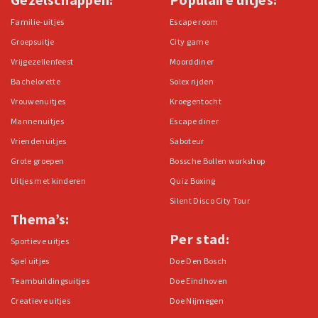
Familie-uitjes
Escape room
Groepsuitje
City game
Vrijgezellenfeest
Moorddiner
Bachelorette
Solex rijden
Vrouwenuitjes
Kroegentocht
Mannenuitjes
Escape diner
Vriendenuitjes
Saboteur
Grote groepen
Bossche Bollen workshop
Uitjes met kinderen
Quiz Boxing
Silent Disco City Tour
Thema’s:
Per stad:
Sportieve uitjes
Spel uitjes
Doe Den Bosch
Teambuildingsuitjes
Doe Eindhoven
Creatieve uitjes
Doe Nijmegen