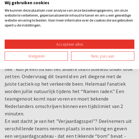
Ben jij goed in zingen? Maak dan het Nederlandse nummer
Wij gebruiken cookies
af dat opeens stopt. Raad intro’s van bekende Nederlandse
We kunnen deze plaatsen voor analyse van onze bezoekersgegevens, om onze
website te verbeteren, gepersonaliseerde inhoud te tonen en om u een geweldige
nummers tijdens “Raad een lied of niet” en natuurlijk mag
website-ervaring te bieden. Voor meer informatie over de cookies die we gebruiken
Mister Chung niet ontbreken. Helaas is deze meneer erg
opent u de instellingen.
druk, dus wij hebben iemand anders geregeld. Kun jij
verstaan welk nummer er gezongen wordt?
Accepteer alles
Staat het andere team ver voor? Of loopt het achter op
Weigeren
Nee, pas aan
jullie? Wat de tussenstand ook is, tijdens “Geen ja, geen
nee” kun je een lid van het andere team sowieso onder druk
zetten. Ondervraag dit teamlid en zet diegene met de
juiste tactiek op het verkeerde been. Helemaal fanatiek
worden jullie natuurlijk tijdens het “Namen raden.” Een
teamgenoot komt naar voren en moet bekende
Nederlanders omschrijven binnen een tijdslimiet van 2
minuten.
En wat dacht je van het "Verjaardagsspel"? Deelnemers uit
verschillende teams nemen plaats in een kring en geven
een verjaardagscadeau - dat een tikkende “bom” bevat -