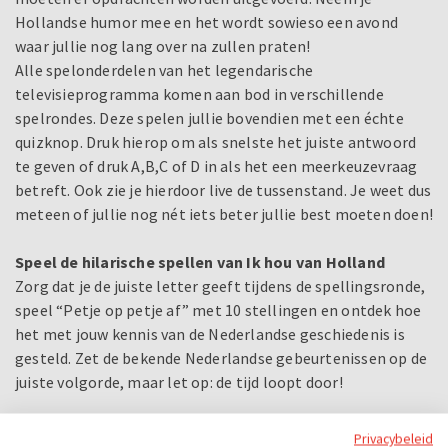
Hollandse humor mee en het wordt sowieso een avond
waar jullie nog lang over na zullen praten!
Alle spelonderdelen van het legendarische
televisieprogramma komen aan bod in verschillende
spelrondes. Deze spelen jullie bovendien met een échte
quizknop. Druk hierop om als snelste het juiste antwoord
te geven of druk A,B,C of D in als het een meerkeuzevraag
betreft. Ook zie je hierdoor live de tussenstand. Je weet dus
meteen of jullie nog nét iets beter jullie best moeten doen!
Speel de hilarische spellen van Ik hou van Holland
Zorg dat je de juiste letter geeft tijdens de spellingsronde,
speel “Petje op petje af” met 10 stellingen en ontdek hoe
het met jouw kennis van de Nederlandse geschiedenis is
gesteld. Zet de bekende Nederlandse gebeurtenissen op de
juiste volgorde, maar let op: de tijd loopt door!
Ook aan muziek is tijdens Ik hou van Holland geen gebrek.
Privacybeleid