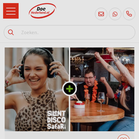
085
760
2556