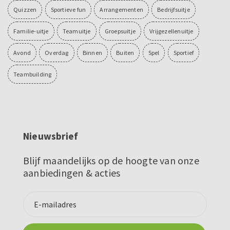
Quizzen
Sportieve fun
Arrangementen
Bedrijfsuitje
Familie-uitje
Teamuitje
Groepsuitje
Vrijgezellenuitje
Avond
Overdag
Binnen
Buiten
Spel
Sportief
Teambuilding
Nieuwsbrief
Blijf maandelijks op de hoogte van onze
aanbiedingen & acties