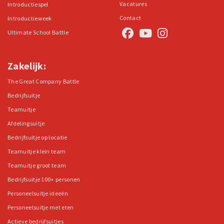
Vacatures
Introductiespel
Contact
Introductieweek
Ultimate School Battle
Zakelijk:
The Great Company Battle
Bedrijfsuitje
Teamuitje
Afdelingsuitje
Bedrijfsuitje op locatie
Teamuitje klein team
Teamuitje groot team
Bedrijfsuitje 100+ personen
Personeelsuitje ideeën
Personeelsuitje met eten
Actieve bedrijfsuitjes