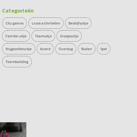
Categorieën
City games
Losse activiteiten
Bedrijfsuitje
Familie-uitje
Teamuitje
Groepsuitje
Vrijgezellenuitje
Avond
Overdag
Buiten
Spel
Teambuilding