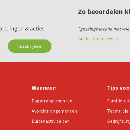
Zo beoordelen k
biedingen & acties
"gezellige locatie met vrie
Bekijk alle reviews >
Wanneer:
Tips voo
Dagarrangementen
Familie-ui
Avondarrangementen
Teamuitje 
Buitenactiviteiten
Bedrijfsuit