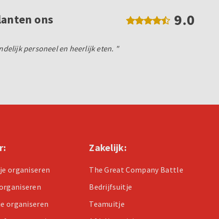
9.0
lanten ons
ndelijk personeel en heerlijk eten. "
r:
Zakelijk:
tje organiseren
The Great Company Battle
organiseren
Bedrijfsuitje
je organiseren
Teamuitje