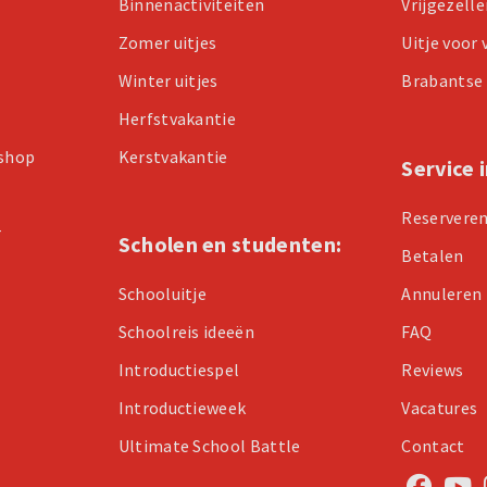
Binnenactiviteiten
Vrijgezell
Zomer uitjes
Uitje voor
Winter uitjes
Brabantse 
Herfstvakantie
kshop
Kerstvakantie
Service 
Reservere
r
Scholen en studenten:
Betalen
Schooluitje
Annuleren
Schoolreis ideeën
FAQ
Introductiespel
Reviews
Introductieweek
Vacatures
Ultimate School Battle
Contact