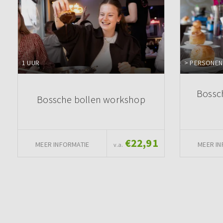
1 UUR
> PERSONEN
Bossc
Bossche bollen workshop
€22,91
MEER INFORMATIE
MEER IN
v.a.