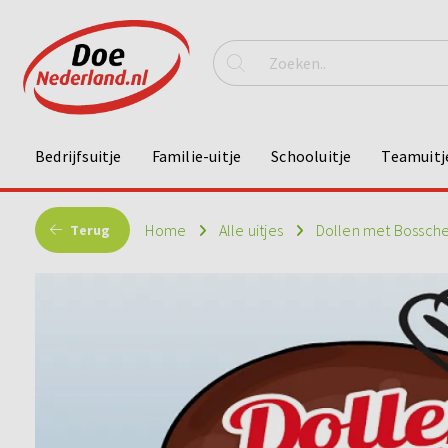
Bedrijfsuitje
Familie-uitje
Schooluitje
Teamuitj
Home
Alle uitjes
Dollen met Bossche
Terug