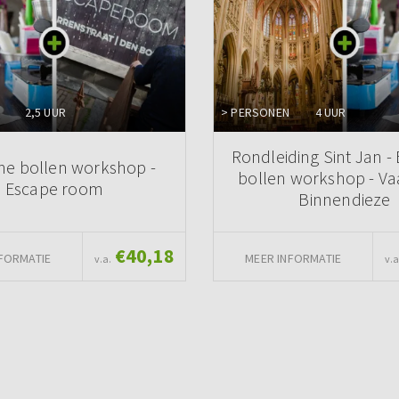
2,5 UUR
> PERSONEN
4 UUR
Rondleiding Sint Jan -
he bollen workshop -
bollen workshop - Va
Escape room
Binnendieze
€40,18
FORMATIE
MEER INFORMATIE
v.a.
v.a