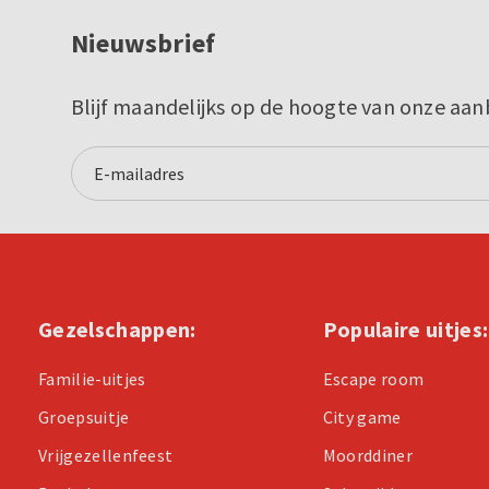
Nieuwsbrief
Blijf maandelijks op de hoogte van onze aan
Gezelschappen:
Populaire uitjes:
Familie-uitjes
Escape room
Groepsuitje
City game
Vrijgezellenfeest
Moorddiner