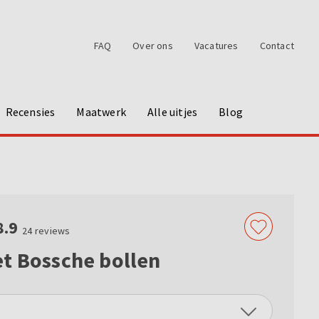
FAQ
Over ons
Vacatures
Contact
Recensies
Maatwerk
Alle uitjes
Blog
8.9
24
reviews
t Bossche bollen