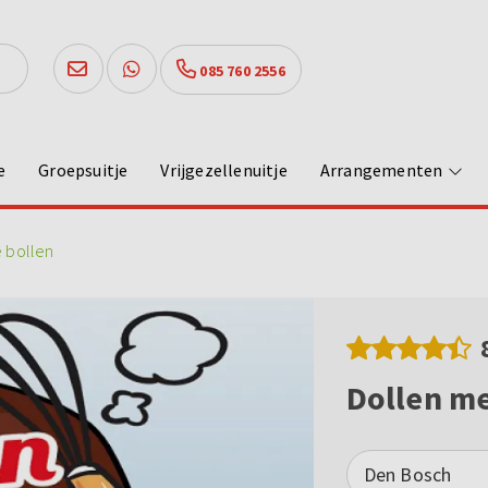
085 760 2556
e
Groepsuitje
Vrijgezellenuitje
Arrangementen
 bollen
Dollen me
Den Bosch