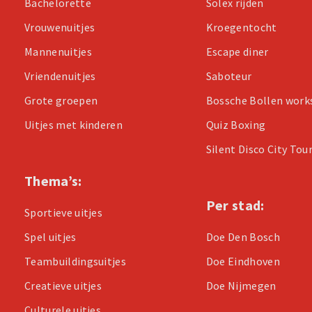
Bachelorette
Solex rijden
Vrouwenuitjes
Kroegentocht
Mannenuitjes
Escape diner
Vriendenuitjes
Saboteur
Grote groepen
Bossche Bollen wor
Uitjes met kinderen
Quiz Boxing
Silent Disco City Tou
Thema’s:
Per stad:
Sportieve uitjes
Spel uitjes
Doe Den Bosch
Teambuildingsuitjes
Doe Eindhoven
Creatieve uitjes
Doe Nijmegen
Culturele uitjes