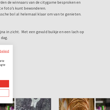
den de winnaars van de citygame besproken en
nte foto’s kunt bewonderen.
ossche bol al helemaal klaar om van te genieten.
jna in zicht. Met een gevuld buikje en een lach op
e dag.
ybeleid
e te
ng te
.