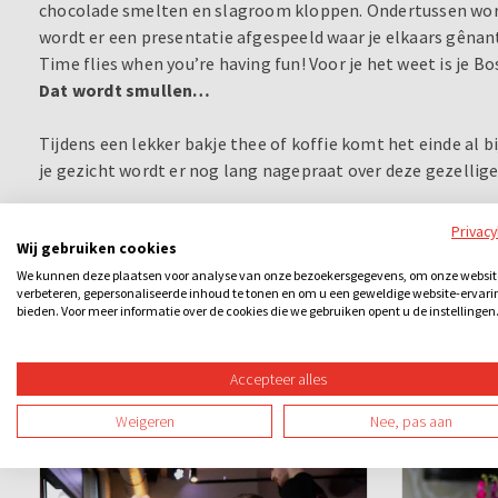
chocolade smelten en slagroom kloppen. Ondertussen wor
wordt er een presentatie afgespeeld waar je elkaars gêna
Time flies when you’re having fun! Voor je het weet is je B
Dat wordt smullen…
Tijdens een lekker bakje thee of koffie komt het einde al bi
je gezicht wordt er nog lang nagepraat over deze gezellig
Privac
Wij gebruiken cookies
We kunnen deze plaatsen voor analyse van onze bezoekersgegevens, om onze websit
verbeteren, gepersonaliseerde inhoud te tonen en om u een geweldige website-ervari
bieden. Voor meer informatie over de cookies die we gebruiken opent u de instellingen
Accepteer alles
Ook leuk
Weigeren
Nee, pas aan