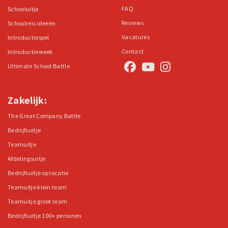
FAQ
Schooluitje
Reviews
Schoolreis ideeën
Vacatures
Introductiespel
Contact
Introductieweek
Ultimate School Battle
Zakelijk:
The Great Company Battle
Bedrijfsuitje
Teamuitje
Afdelingsuitje
Bedrijfsuitje op locatie
Teamuitje klein team
Teamuitje groot team
Bedrijfsuitje 100+ personen