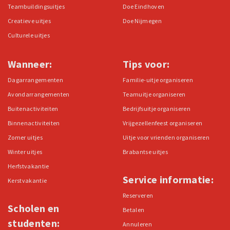
Teambuildingsuitjes
Doe Eindhoven
Creatieve uitjes
Doe Nijmegen
Culturele uitjes
Wanneer:
Tips voor:
Dagarrangementen
Familie-uitje organiseren
Avondarrangementen
Teamuitje organiseren
Buitenactiviteiten
Bedrijfsuitje organiseren
Binnenactiviteiten
Vrijgezellenfeest organiseren
Zomer uitjes
Uitje voor vrienden organiseren
Winter uitjes
Brabantse uitjes
Herfstvakantie
Service informatie:
Kerstvakantie
Reserveren
Scholen en
Betalen
studenten:
Annuleren