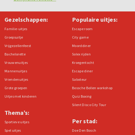
Gezelschappen:
Populaire uitjes:
Familie-uitjes
Escape room
Groepsuitje
City game
Vrijgezellenfeest
Moorddiner
Bachelorette
Solex rijden
Vrouwenuitjes
Kroegentocht
Mannenuitjes
Escape diner
Vriendenuitjes
Saboteur
Grote groepen
Bossche Bollen workshop
Uitjes met kinderen
Quiz Boxing
Silent Disco City Tour
Thema’s:
Per stad:
Sportieve uitjes
Spel uitjes
Doe Den Bosch