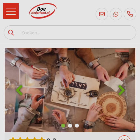
085
760
2556