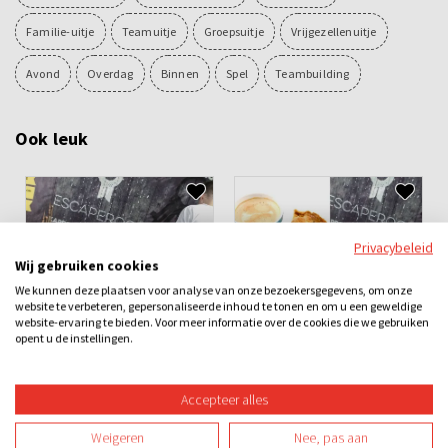
Familie-uitje
Teamuitje
Groepsuitje
Vrijgezellenuitje
Avond
Overdag
Binnen
Spel
Teambuilding
Ook leuk
Privacybeleid
Wij gebruiken cookies
We kunnen deze plaatsen voor analyse van onze bezoekersgegevens, om onze
website te verbeteren, gepersonaliseerde inhoud te tonen en om u een geweldige
website-ervaring te bieden. Voor meer informatie over de cookies die we gebruiken
Drankje - Gebak - Escape
Escape room
opent u de instellingen.
room
€16,06
€19,76
v.a.
v.a.
Accepteer alles
Weigeren
Nee, pas aan