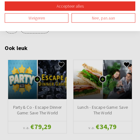
Escape room + VR
Arrangementen
Bedrijfsuitje
Familie-uitje
Accepteer alles
Teamuitje
Groepsuitje
Vrijgezellenuitje
Avond
Binnen
Weigeren
Nee, pas aan
Spel
Teambuilding
Ook leuk
Party & Co - Escape Dinner
Lunch - Escape Game: Save
Game: Save The World
The World
€79,29
€34,79
v.a.
v.a.