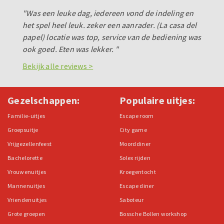
"Was een leuke dag, iedereen vond de indeling en
het spel heel leuk. zeker een aanrader. (La casa del
papel) locatie was top, service van de bediening was
ook goed. Eten was lekker. "
Bekijk alle reviews >
Gezelschappen:
Populaire uitjes:
Familie-uitjes
Escape room
Groepsuitje
City game
Vrijgezellenfeest
Moorddiner
Bachelorette
Solex rijden
Vrouwenuitjes
Kroegentocht
Mannenuitjes
Escape diner
Vriendenuitjes
Saboteur
Grote groepen
Bossche Bollen workshop