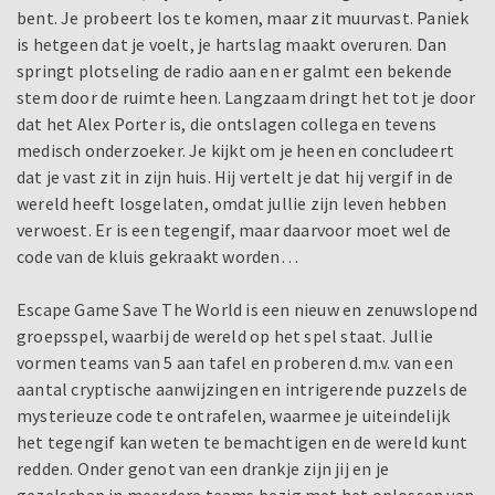
bent. Je probeert los te komen, maar zit muurvast. Paniek
is hetgeen dat je voelt, je hartslag maakt overuren. Dan
springt plotseling de radio aan en er galmt een bekende
stem door de ruimte heen. Langzaam dringt het tot je door
dat het Alex Porter is, die ontslagen collega en tevens
medisch onderzoeker. Je kijkt om je heen en concludeert
dat je vast zit in zijn huis. Hij vertelt je dat hij vergif in de
wereld heeft losgelaten, omdat jullie zijn leven hebben
verwoest. Er is een tegengif, maar daarvoor moet wel de
code van de kluis gekraakt worden…
Escape Game Save The World is een nieuw en zenuwslopend
groepsspel, waarbij de wereld op het spel staat. Jullie
vormen teams van 5 aan tafel en proberen d.m.v. van een
aantal cryptische aanwijzingen en intrigerende puzzels de
mysterieuze code te ontrafelen, waarmee je uiteindelijk
het tegengif kan weten te bemachtigen en de wereld kunt
redden. Onder genot van een drankje zijn jij en je