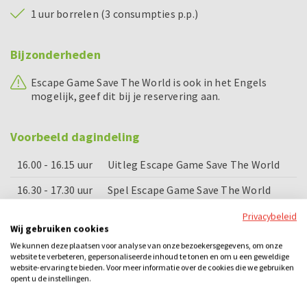
1 uur borrelen (3 consumpties p.p.)
Bijzonderheden
Escape Game Save The World is ook in het Engels
mogelijk, geef dit bij je reservering aan.
Voorbeeld dagindeling
16.00 - 16.15 uur
Uitleg Escape Game Save The World
16.30 - 17.30 uur
Spel Escape Game Save The World
17.30 - 17.45 uur
Prijsuitreiking
Privacybeleid
Wij gebruiken cookies
18.00 - 19.00 uur
Borreluurtje
We kunnen deze plaatsen voor analyse van onze bezoekersgegevens, om onze
website te verbeteren, gepersonaliseerde inhoud te tonen en om u een geweldige
website-ervaring te bieden. Voor meer informatie over de cookies die we gebruiken
opent u de instellingen.
Categorieën