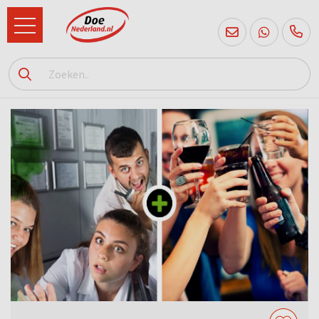
085
760
2556