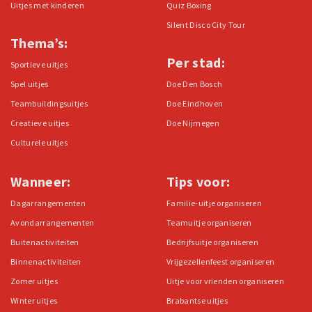
Uitjes met kinderen
Quiz Boxing
Silent Disco City Tour
Thema’s:
Per stad:
Sportieve uitjes
Spel uitjes
Doe Den Bosch
Teambuildingsuitjes
Doe Eindhoven
Creatieve uitjes
Doe Nijmegen
Culturele uitjes
Wanneer:
Tips voor:
Dagarrangementen
Familie-uitje organiseren
Avondarrangementen
Teamuitje organiseren
Buitenactiviteiten
Bedrijfsuitje organiseren
Binnenactiviteiten
Vrijgezellenfeest organiseren
Zomer uitjes
Uitje voor vrienden organiseren
Winter uitjes
Brabantse uitjes