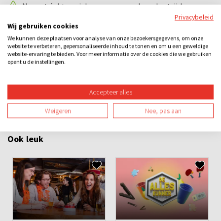
Nu met échte quizknoppen, waardoor de strijd nog
spannender wordt!
Privacybeleid
Wij gebruiken cookies
We kunnen deze plaatsen voor analyse van onze bezoekersgegevens, om onze
Categorieën
website te verbeteren, gepersonaliseerde inhoud te tonen en om u een geweldige
website-ervaring te bieden. Voor meer informatie over de cookies die we gebruiken
opent u de instellingen.
Quizzen
Losse activiteiten
Bedrijfsuitje
Familie-uitje
Teamuitje
Groepsuitje
Vrijgezellenuitje
Avond
Overdag
Accepteer alles
Binnen
Spel
Teambuilding
Weigeren
Nee, pas aan
Ook leuk