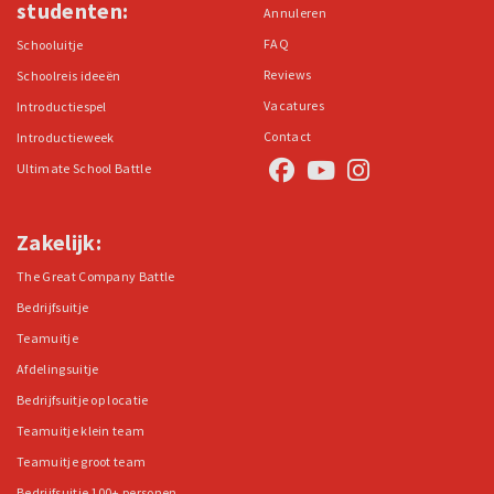
studenten:
Annuleren
FAQ
Schooluitje
Reviews
Schoolreis ideeën
Vacatures
Introductiespel
Contact
Introductieweek
Ultimate School Battle
Zakelijk:
The Great Company Battle
Bedrijfsuitje
Teamuitje
Afdelingsuitje
Bedrijfsuitje op locatie
Teamuitje klein team
Teamuitje groot team
Bedrijfsuitje 100+ personen