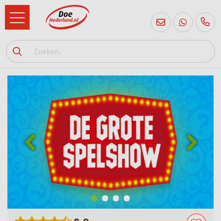
085
760
2556