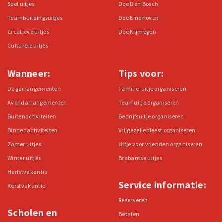
Spel uitjes
Doe Den Bosch
Teambuildingsuitjes
Doe Eindhoven
Creatieve uitjes
Doe Nijmegen
Culturele uitjes
Wanneer:
Tips voor:
Dagarrangementen
Familie-uitje organiseren
Avondarrangementen
Teamuitje organiseren
Buitenactiviteiten
Bedrijfsuitje organiseren
Binnenactiviteiten
Vrijgezellenfeest organiseren
Zomer uitjes
Uitje voor vrienden organiseren
Winter uitjes
Brabantse uitjes
Herfstvakantie
Service informatie:
Kerstvakantie
Reserveren
Scholen en
Betalen