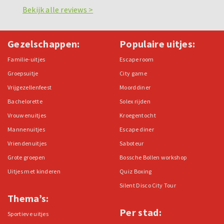
Bekijk alle reviews >
Gezelschappen:
Populaire uitjes:
Familie-uitjes
Escape room
Groepsuitje
City game
Vrijgezellenfeest
Moorddiner
Bachelorette
Solex rijden
Vrouwenuitjes
Kroegentocht
Mannenuitjes
Escape diner
Vriendenuitjes
Saboteur
Grote groepen
Bossche Bollen workshop
Uitjes met kinderen
Quiz Boxing
Silent Disco City Tour
Thema’s:
Per stad:
Sportieve uitjes