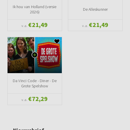
Ik hou van Holland (versie
De Alleskunner
2026)
€21,49
€21,49
v.a.
v.a.
Da Vinci Code - Diner - De
Grote Spelshow
€72,29
v.a.