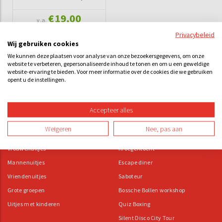
€19,00
v.a.
Privacybeleid
Wij gebruiken cookies
We kunnen deze plaatsen voor analyse van onze bezoekersgegevens, om onze
website te verbeteren, gepersonaliseerde inhoud te tonen en om u een geweldige
website-ervaring te bieden. Voor meer informatie over de cookies die we gebruiken
Gezelschappen:
Populaire uitjes:
opent u de instellingen.
Familie-uitjes
Escape room
Groepsuitje
City game
Accepteer alles
Vrijgezellenfeest
Moorddiner
Weigeren
Nee, pas aan
Bachelorette
Solex rijden
Vrouwenuitjes
Kroegentocht
Mannenuitjes
Escape diner
Vriendenuitjes
Saboteur
Grote groepen
Bossche Bollen workshop
Uitjes met kinderen
Quiz Boxing
Silent Disco City Tour