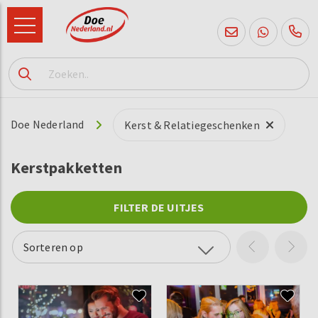
085
760
2556
Doe Nederland
Kerst & Relatiegeschenken
Kerstpakketten
FILTER DE UITJES
Sorteren op