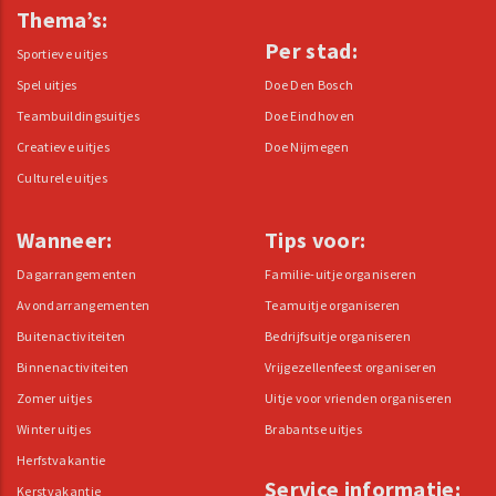
Thema’s:
Per stad:
Sportieve uitjes
Spel uitjes
Doe Den Bosch
Teambuildingsuitjes
Doe Eindhoven
Creatieve uitjes
Doe Nijmegen
Culturele uitjes
Wanneer:
Tips voor:
Dagarrangementen
Familie-uitje organiseren
Avondarrangementen
Teamuitje organiseren
Buitenactiviteiten
Bedrijfsuitje organiseren
Binnenactiviteiten
Vrijgezellenfeest organiseren
Zomer uitjes
Uitje voor vrienden organiseren
Winter uitjes
Brabantse uitjes
Herfstvakantie
Service informatie:
Kerstvakantie