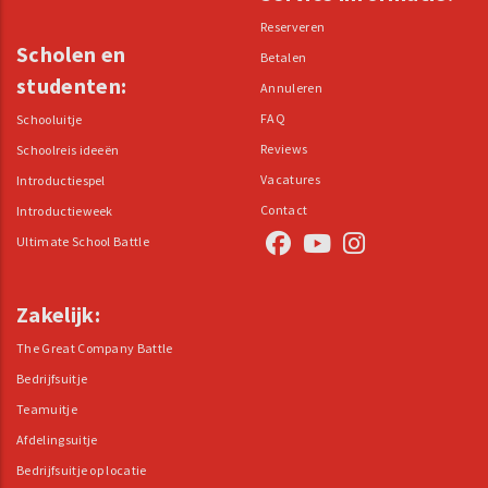
Reserveren
Scholen en
Betalen
studenten:
Annuleren
FAQ
Schooluitje
Reviews
Schoolreis ideeën
Vacatures
Introductiespel
Contact
Introductieweek
Ultimate School Battle
Zakelijk:
The Great Company Battle
Bedrijfsuitje
Teamuitje
Afdelingsuitje
Bedrijfsuitje op locatie