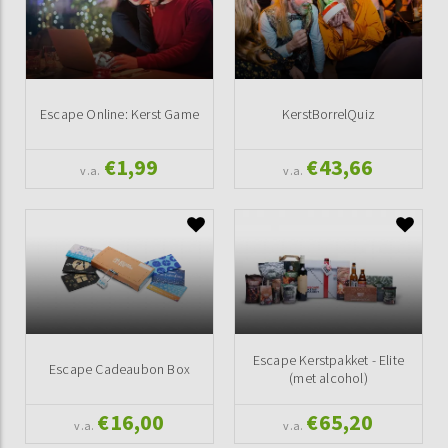
Escape Online: Kerst Game
KerstBorrelQuiz
€1,99
€43,66
v.a.
v.a.
Escape Kerstpakket - Elite
Escape Cadeaubon Box
(met alcohol)
€16,00
€65,20
v.a.
v.a.