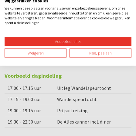
Wij gebruiken cookies
We kunnen deze plaatsen voor analyse van onze bezoekersgegevens, om onze
Enthousiaste begeleiding
website te verbeteren, gepersonaliseerde inhoud te tonen en om u een geweldige
website-ervaring te bieden. Voor meer informatie over de cookies die we gebruiken
Prijs voor het winnende team
opent u de instellingen.
Bijzonderheden
Accepteer alles
De Alleskunner is ook in het Engels mogelijk, geef dit
Weigeren
Nee, pas aan
bij je reservering aan.
Voorbeeld dagindeling
17.00 - 17.15 uur
Uitleg Wandelspeurtocht
17.15 - 19.00 uur
Wandelspeurtocht
19.00 - 19.15 uur
Prijsuitreiking
19.30 - 22.30 uur
De Alleskunner incl. diner