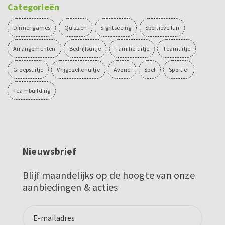
Categorieën
Dinner games
Quizzen
Sightseeing
Sportieve fun
Arrangementen
Bedrijfsuitje
Familie-uitje
Teamuitje
Groepsuitje
Vrijgezellenuitje
Avond
Spel
Sportief
Teambuilding
Nieuwsbrief
Blijf maandelijks op de hoogte van onze
aanbiedingen & acties