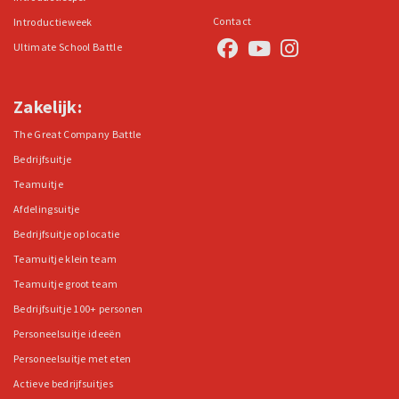
Contact
Introductieweek
Ultimate School Battle
Zakelijk:
The Great Company Battle
Bedrijfsuitje
Teamuitje
Afdelingsuitje
Bedrijfsuitje op locatie
Teamuitje klein team
Teamuitje groot team
Bedrijfsuitje 100+ personen
Personeelsuitje ideeën
Personeelsuitje met eten
Actieve bedrijfsuitjes