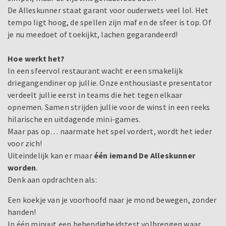
De Alleskunner staat garant voor ouderwets veel lol. Het
tempo ligt hoog, de spellen zijn maf en de sfeer is top. Of
je nu meedoet of toekijkt, lachen gegarandeerd!
Hoe werkt het?
In een sfeervol restaurant wacht er een smakelijk
driegangendiner op jullie. Onze enthousiaste presentator
verdeelt jullie eerst in teams die het tegen elkaar
opnemen. Samen strijden jullie voor de winst in een reeks
hilarische en uitdagende mini-games.
Maar pas op… naarmate het spel vordert, wordt het ieder
voor zich!
Uiteindelijk kan er maar
één iemand De Alleskunner
worden
.
Denk aan opdrachten als:
Een koekje van je voorhoofd naar je mond bewegen, zonder
handen!
In één minuut een behendigheidstest volbrengen waar