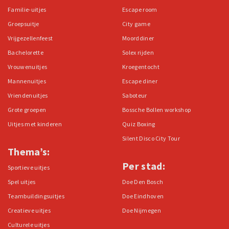
Familie-uitjes
Escape room
Groepsuitje
City game
Vrijgezellenfeest
Moorddiner
Bachelorette
Solex rijden
Vrouwenuitjes
Kroegentocht
Mannenuitjes
Escape diner
Vriendenuitjes
Saboteur
Grote groepen
Bossche Bollen workshop
Uitjes met kinderen
Quiz Boxing
Silent Disco City Tour
Thema’s:
Per stad:
Sportieve uitjes
Spel uitjes
Doe Den Bosch
Teambuildingsuitjes
Doe Eindhoven
Creatieve uitjes
Doe Nijmegen
Culturele uitjes