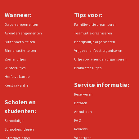
Wanneer:
Tips voor:
Dagarrangementen
Familie-uitje organiseren
Avondarrangementen
Teamuitje organiseren
Buitenactiviteiten
Bedrijfsuitje organiseren
Binnenactiviteiten
Vrijgezellenfeest organiseren
Zomer uitjes
Uitje voor vrienden organiseren
Winter uitjes
Brabantse uitjes
Herfstvakantie
Service informatie:
Kerstvakantie
Reserveren
Scholen en
Betalen
studenten:
Annuleren
FAQ
Schooluitje
Reviews
Schoolreis ideeën
Vacatures
Introductiespel