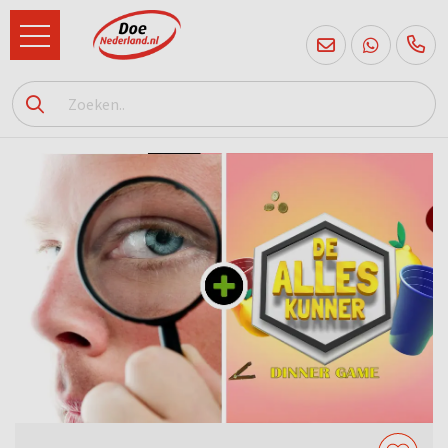
085
760
2556