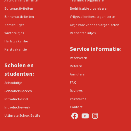
Avondarrangementen
Teamuitje organiseren
Buitenactiviteiten
Bedrijfsuitje organiseren
Binnenactiviteiten
Vrijgezellenfeest organiseren
Zomer uitjes
Uitje voor vrienden organiseren
Winter uitjes
Brabantse uitjes
Herfstvakantie
Service informatie:
Kerstvakantie
Reserveren
Scholen en
Betalen
studenten:
Annuleren
FAQ
Schooluitje
Reviews
Schoolreis ideeën
Vacatures
Introductiespel
Contact
Introductieweek
Ultimate School Battle