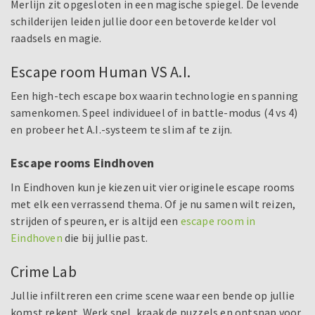
Merlijn zit opgesloten in een magische spiegel. De levende
schilderijen leiden jullie door een betoverde kelder vol
raadsels en magie.
Escape room Human VS A.I.
Een high-tech escape box waarin technologie en spanning
samenkomen. Speel individueel of in battle-modus (4 vs 4)
en probeer het A.I.-systeem te slim af te zijn.
Escape rooms Eindhoven
In Eindhoven kun je kiezen uit vier originele escape rooms
met elk een verrassend thema. Of je nu samen wilt reizen,
strijden of speuren, er is altijd een
escape room in
Eindhoven
die bij jullie past.
Crime Lab
Jullie infiltreren een crime scene waar een bende op jullie
komst rekent. Werk snel, kraak de puzzels en ontsnap voor