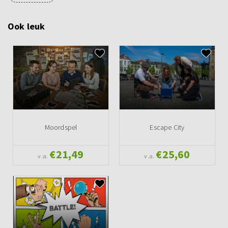
Ook leuk
Moordspel
Escape City
€21,49
€25,60
v.a.
v.a.