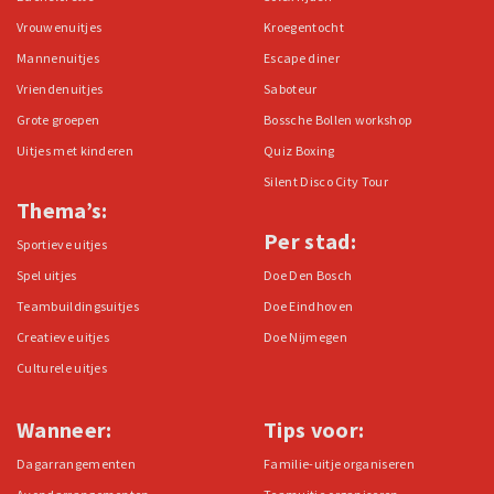
Vrouwenuitjes
Kroegentocht
Mannenuitjes
Escape diner
Vriendenuitjes
Saboteur
Grote groepen
Bossche Bollen workshop
Uitjes met kinderen
Quiz Boxing
Silent Disco City Tour
Thema’s:
Per stad:
Sportieve uitjes
Spel uitjes
Doe Den Bosch
Teambuildingsuitjes
Doe Eindhoven
Creatieve uitjes
Doe Nijmegen
Culturele uitjes
Wanneer:
Tips voor:
Dagarrangementen
Familie-uitje organiseren