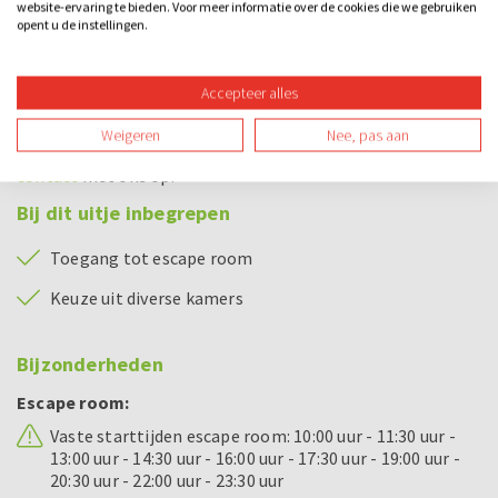
website-ervaring te bieden. Voor meer informatie over de cookies die we gebruiken
spelen.
opent u de instellingen.
Breid het uitje uit met een diner, borrel of extra activiteit
Accepteer alles
zoals een quiz of citygame, ideaal als je een compleet
bedrijfsuitje wilt boeken of een escape room met eten
Weigeren
Nee, pas aan
zoekt. Vraag vrijblijvend een offerte aan en neem bij vragen
contact
met ons op.
Bij dit uitje inbegrepen
Toegang tot escape room
Keuze uit diverse kamers
Bijzonderheden
Escape room:
Vaste starttijden escape room: 10:00 uur - 11:30 uur -
13:00 uur - 14:30 uur - 16:00 uur - 17:30 uur - 19:00 uur -
20:30 uur - 22:00 uur - 23:30 uur