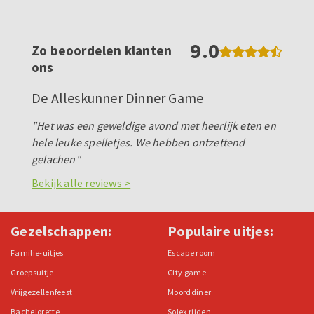
9.0
Zo beoordelen klanten
ons
De Alleskunner Dinner Game
"Het was een geweldige avond met heerlijk eten en
hele leuke spelletjes. We hebben ontzettend
gelachen"
Bekijk alle reviews >
Gezelschappen:
Populaire uitjes:
Familie-uitjes
Escape room
Groepsuitje
City game
Vrijgezellenfeest
Moorddiner
Bachelorette
Solex rijden