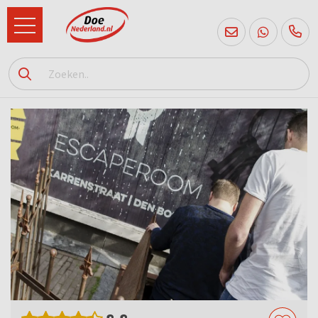
085
760
2556