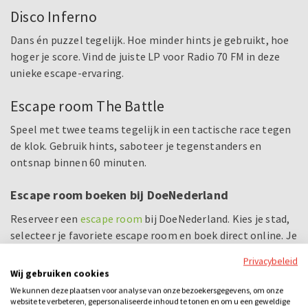
Disco Inferno
Dans én puzzel tegelijk. Hoe minder hints je gebruikt, hoe
hoger je score. Vind de juiste LP voor Radio 70 FM in deze
unieke escape-ervaring.
Escape room The Battle
Speel met twee teams tegelijk in een tactische race tegen
de klok. Gebruik hints, saboteer je tegenstanders en
ontsnap binnen 60 minuten.
Escape room boeken bij DoeNederland
Reserveer een
escape room
bij DoeNederland. Kies je stad,
selecteer je favoriete escape room en boek direct online. Je
reserveert per locatie, zodat je altijd een escape room in
Privacybeleid
Den Bosch, Nijmegen of Eindhoven vindt die past bij jouw
Wij gebruiken cookies
planning. Ze zijn geschikt voor 2 tot 8 personen, en grotere
We kunnen deze plaatsen voor analyse van onze bezoekersgegevens, om onze
groepen kunnen gelijktijdig in meerdere escape rooms
website te verbeteren, gepersonaliseerde inhoud te tonen en om u een geweldige