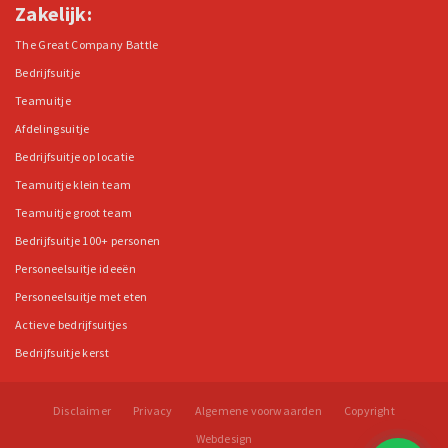
Zakelijk:
The Great Company Battle
Bedrijfsuitje
Teamuitje
Afdelingsuitje
Bedrijfsuitje op locatie
Teamuitje klein team
Teamuitje groot team
Bedrijfsuitje 100+ personen
Personeelsuitje ideeën
Personeelsuitje met eten
Actieve bedrijfsuitjes
Bedrijfsuitje kerst
Disclaimer
Privacy
Algemene voorwaarden
Copyright
Webdesign